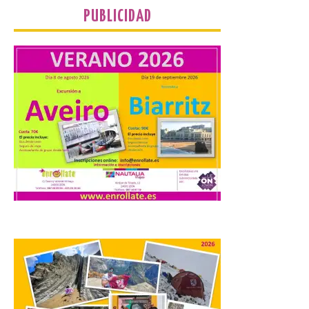
riesgo de colapso. Los procuradores de
PUBLICIDAD
Unión del Pueblo […]
La Universidad de León
distribuye folletos con la
programación del evento
del eclipse solar que
organiza con la ESA y el
Ayuntamiento
7 Ago 2026
Los materiales ya pueden
recogerse gratuitamente
en la Oficina de
Información Turística de
León e incluyen, además
del programa del evento, una guía
práctica con recomendaciones
elaboradas por especialistas para
observar el eclipse con seguridad León, 7