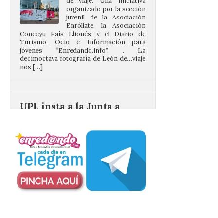
Enróllate, la Asociación
Conceyu País Llionés y el Diario de
Turismo, Ocio e Información para
jóvenes “Enredando.info”. . La
decimoctava fotografía de León de…viaje
nos […]
UPL insta a la Junta a
actuar para salvar el
castillo del Asmesnal, un
BIC en estado de ruina
7 Ago 2026
Un Bien de Interés
Cultural abandonado
desde 1949. Los
procuradores leonesistas
plantean que la Junta
contacte cuanto antes con los
propietarios para exigirles medidas
inmediatas que frenen el deterioro y el