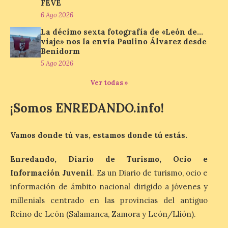
FEVE
La cadena hotelera pública
6 Ago 2026
volverá a estar presente
en la zona de descanso
La décimo sexta fotografía de «León de…
junto al control de firmas
viaje» nos la envía Paulino Álvarez desde
y, como novedad, en el
Benidorm
Leaders Lounge, dos espacios exclusivos
5 Ago 2026
para los ciclistas. El recorrido de La
Vuelta discurrirá junto a 17 […]
Ver todas »
¡Somos ENREDANDO.info!
Última llamada: Eclipse
total del 12 de agosto.
Dónde alojarse y a qué
Vamos donde tú vas, estamos donde tú estás.
precio
Enredando, Diario de Turismo, Ocio e
7 Ago 2026
Información Juvenil
. Es un Diario de turismo, ocio e
información de ámbito nacional dirigido a jóvenes y
León es la provincia más
millenials centrado en las provincias del antiguo
económica (116€/noche),
pero también una de las
Reino de León (Salamanca, Zamora y León/Llión).
más agotadas: solo un 4%
de alojamientos libres.