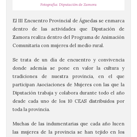
Fotografía: Diputación de Zamora
El III Encuentro Provincial de Águedas se enmarca
dentro de las actividades que Diputación de
Zamora realiza dentro del Programa de Animación
Comunitaria con mujeres del medio rural.
Se trata de un día de encuentro y convivencia
donde además se pone en valor la cultura y
tradiciones de nuestra provincia, en el que
participan Asociaciones de Mujeres con las que la
Vuelve la tradicional Feria
Diputación trabaja y colabora durante todo el año
de Dulces del Convento a
Gradefes
desde cada uno de los 10 CEAS distribuidos por
toda la provincia.
7 Ago 2026
Muchas de las indumentarias que cada año lucen
Tendrá lugar el 9 de
las mujeres de la provincia se han tejido en los
agosto en los aledaños del