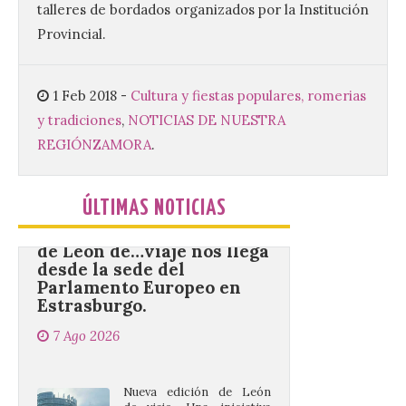
talleres de bordados organizados por la Institución
monasterio cisterciense
de Santa María la Real de
Provincial.
Gradefes. Una cita
imprescindible para disfrutar de los
mejores dulces conventuales, tradición,
cultura y un ambiente único. El
1 Feb 2018
-
Cultura y fiestas populares, romerias
Ayuntamiento de Gradefes, intentando
[…]
y tradiciones
,
NOTICIAS DE NUESTRA
REGIÓN
ZAMORA
.
La decimoctava fotografía
de León de…viaje nos llega
ÚLTIMAS NOTICIAS
desde la sede del
Parlamento Europeo en
Estrasburgo.
7 Ago 2026
Nueva edición de León
de…viaje. Una iniciativa
organizado por la sección
juvenil de la Asociación