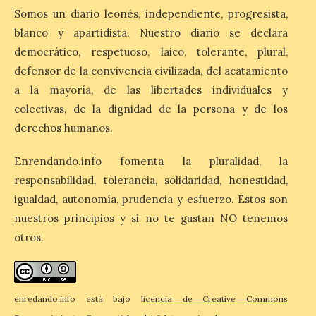
Zamora, Palencia y Álava son las
Somos un diario leonés, independiente, progresista,
provincias con menos margen: apenas un
blanco y apartidista. Nuestro diario se declara
1% de los alojamientos siguen libres para
esas […]
democrático, respetuoso, laico, tolerante, plural,
defensor de la convivencia civilizada, del acatamiento
a la mayoría, de las libertades individuales y
El eclipse genera un boom
colectivas, de la dignidad de la persona y de los
de reservas hoteleras y
derechos humanos.
precios desorbitados,
según SiteMinder
Enrendando.info fomenta la pluralidad, la
7 Ago 2026
responsabilidad, tolerancia, solidaridad, honestidad,
igualdad, autonomía, prudencia y esfuerzo. Estos son
Asturias lidera el impacto
nuestros principios y si no te gustan NO tenemos
del fenómeno, con el
otros.
mayor aumento en
reservas, precios y
antelación de compra. El
auge de la demanda redefine la
planificación: reservas más anticipadas y
estancias más breves en torno al evento.
enredando.info está bajo
licencia de Creative Commons
Madrid, 7 agosto de […]