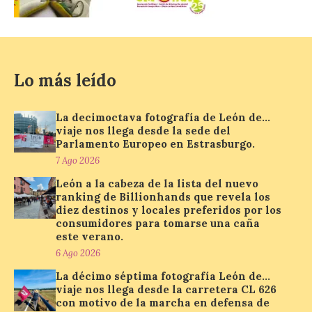
localizar y disfrutar del
eclipse solar del 12 de
agosto con seguridad
7 Ago 2026
Lo más leído
Se trata de un visor web
que permite conocer la
La decimoctava fotografía de León de…
posición exacta del Sol y
viaje nos llega desde la sede del
así localizar el lugar ideal
para observar el eclipse
Parlamento Europeo en Estrasburgo.
solar del 12 de agosto de 2026 sin
7 Ago 2026
obstáculos. El visor es una herramienta a
la […]
León a la cabeza de la lista del nuevo
ranking de Billionhands que revela los
diez destinos y locales preferidos por los
consumidores para tomarse una caña
Paradores renueva su
este verano.
compromiso con La Vuelta
6 Ago 2026
como patrocinador oficial
La décimo séptima fotografía León de…
7 Ago 2026
viaje nos llega desde la carretera CL 626
con motivo de la marcha en defensa de