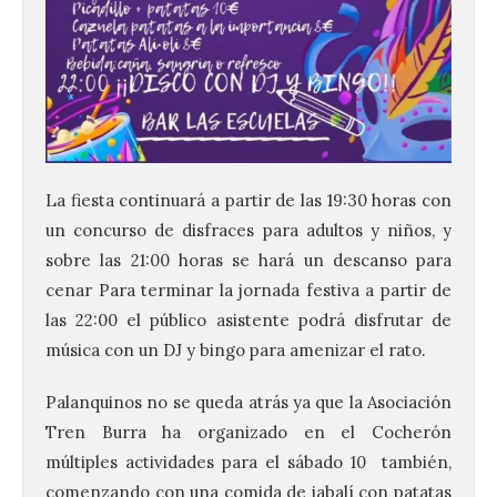
La fiesta continuará a partir de las 19:30 horas con
un concurso de disfraces para adultos y niños, y
sobre las 21:00 horas se hará un descanso para
cenar Para terminar la jornada festiva a partir de
las 22:00 el público asistente podrá disfrutar de
música con un DJ y bingo para amenizar el rato.
Un viaje a la Antigüedad:
Palanquinos no se queda atrás ya que la Asociación
el Museo del Prado
Tren Burra ha organizado en el Cocherón
propone un recorrido por
múltiples actividades para el sábado 10 también,
obras de su Colección de
inspiración clásica
comenzando con una comida de jabalí con patatas