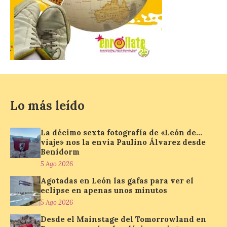
Esta exposición
permanecerá abierta al
público hasta el próximo
30 de agosto. Con motivo
de la conmemoración del
centenario de la muerte de Antonio Gaudí,
la ciudad de Astorga viene celebrando un
amplio programa de actividades que
rinden homenaje a […]
Lo más leído
La décimo sexta fotografía de «León de…
La Diputación de Zamora
viaje» nos la envía Paulino Álvarez desde
publica el volumen 55 de
Benidorm
la Biblioteca de Cultura
5 Ago 2026
Tradicional Zamorana
Agotadas en León las gafas para ver el
6 Ago 2026
eclipse en apenas unos minutos
5 Ago 2026
La Diputación de Zamora
Desde el Mainstage del Tomorrowland en
publica el volumen 55 de la