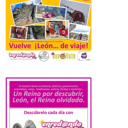
cuenta con más de […]
Iberia Express, 10 años
volando a Islandia y más
de 170.000 pasajeros
6 Ago 2026
Desde junio de 2016, la
aerolínea ha retomado los
.
vuelos con Reikiavik cada
verano. En estos 10 años,
superará los 170.000
pasajeros y los 1.000 vuelos con Islandia.
Este mes de agosto opera tres
frecuencias semanales y, este año, los […]
Iberia Club amplía las
posibilidades de ganar y