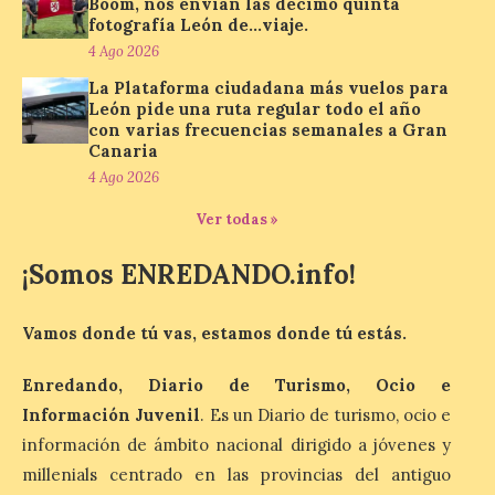
Boom, nos envían las décimo quinta
Biblioteca de Cultura
fotografía León de…viaje.
Tradicional Zamorana
para preservar el
4 Ago 2026
patrimonio etnográfico. La obra “Los
juegos de mis mayores en Requejo de
La Plataforma ciudadana más vuelos para
Sanabria”, de María José Álvarez Barrio,
León pide una ruta regular todo el año
recupera los juegos populares […]
con varias frecuencias semanales a Gran
Canaria
4 Ago 2026
El Ayuntamiento de
Ver todas »
Salamanca activa
‘Comercios con Alma’
¡Somos ENREDANDO.info!
6 Ago 2026
Vamos donde tú vas, estamos donde tú estás.
Una campaña para
promocionar el comercio
Enredando, Diario de Turismo, Ocio e
local de toda la ciudad
Información Juvenil
. Es un Diario de turismo, ocio e
inspirada en los valores de
la Escuela de Salamanca.
información de ámbito nacional dirigido a jóvenes y
El Ayuntamiento de Salamanca ha puesto
millenials centrado en las provincias del antiguo
en marcha desde este 31 de julio
‘Comercios con Alma’, una campaña de