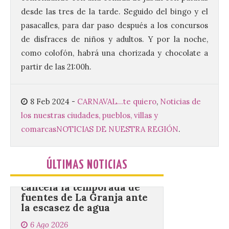
desde las tres de la tarde. Seguido del bingo y el
6 Ago 2026
pasacalles, para dar paso después a los concursos
de disfraces de niños y adultos. Y por la noche,
Al hilo del estreno de La
como colofón, habrá una chorizada y chocolate a
Odisea de Christopher
Nolan. La pieza de vídeo
partir de las 21:00h.
reúne una selección de
obras relacionadas con la
Antigüedad clásica, la mitología y los
viajes, que se suceden al ritmo de un
8 Feb 2024
-
CARNAVAL...te quiero
,
Noticias de
evocador tema de La […]
los nuestras ciudades, pueblos, villas y
comarcas
NOTICIAS DE NUESTRA REGIÓN
.
Patrimonio Nacional
cancela la temporada de
ÚLTIMAS NOTICIAS
fuentes de La Granja ante
la escasez de agua
6 Ago 2026
Esta medida afecta a los