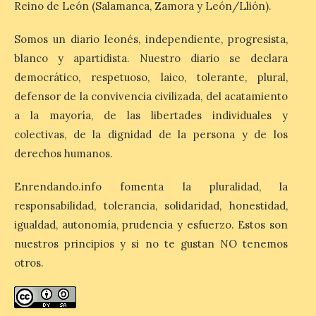
Reino de León (Salamanca, Zamora y León/Llión).
promoción […]
Somos un diario leonés, independiente, progresista,
blanco y apartidista. Nuestro diario se declara
Nueva cita en León con el
democrático, respetuoso, laico, tolerante, plural,
Cine de Verano este 6 de
agosto con la película ‘La
defensor de la convivencia civilizada, del acatamiento
juventud’
a la mayoría, de las libertades individuales y
6 Ago 2026
colectivas, de la dignidad de la persona y de los
derechos humanos.
Las proyecciones al aire
Enrendando.info fomenta la pluralidad, la
libre en el paseo de
Quintanilla se adelantan a
responsabilidad, tolerancia, solidaridad, honestidad,
las 22:00 horas en agosto.
igualdad, autonomía, prudencia y esfuerzo. Estos son
La gran pantalla del paseo
de Quintanilla de la ciudad de León tiene
nuestros principios y si no te gustan NO tenemos
nueva cartelera con la película ‘La
juventud’, que se […]
otros.