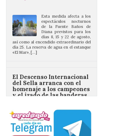
espectáculos nocturnos
de la Fuente Baños de
Diana previstos para los
días 8, 15 y 22 de agosto,
así como al encendido extraordinario del
día 25. La reserva de agua en el estanque
«El Mar», […]
El Descenso Internacional
del Sella arranca con el
homenaje a los campeones
y el izado de las banderas
autonómicas
6 Ago 2026
La 88.ª edición del
Descenso Internacional
del Sella reunirá este año a
1.291 palistas distribuidos
en 874 embarcaciones,