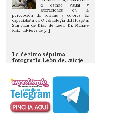
percepción de formas y colores. El
especialista en Oftalmología del Hospital
San Juan de Dios de León, Dr. Mahave
Ruiz, advierte de […]
La décimo séptima
fotografía León de…viaje
nos llega desde la
carretera CL 626 con
motivo de la marcha en
defensa de FEVE
6 Ago 2026
Nueva edición de León
de…viaje. Una iniciativa
organizado por la sección
juvenil de la Asociación
Enróllate, la Asociación
Conceyu País Llionés y el Diario de
Turismo, Ocio e Información para