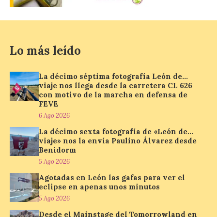
un amplio programa de
animación.
6 Ago 2026
Lo más leído
La programación
incorpora un amplio
La décimo séptima fotografía León de…
calendario de actividades
viaje nos llega desde la carretera CL 626
de animación dirigidas a
con motivo de la marcha en defensa de
todos los públicos. La
FEVE
Bañeza inauguró en la tarde de este
martes 4 de agosto una nueva edición de
6 Ago 2026
su tradicional Mercado Medieval, que
hasta el próximo 6 […]
La décimo sexta fotografía de «León de…
viaje» nos la envía Paulino Álvarez desde
Benidorm
5 Ago 2026
Un viaje a la Antigüedad:
el Museo del Prado
Agotadas en León las gafas para ver el
propone un recorrido por
eclipse en apenas unos minutos
obras de su Colección de
5 Ago 2026
inspiración clásica
Desde el Mainstage del Tomorrowland en