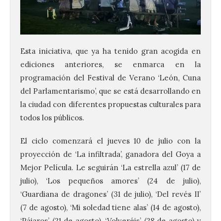
Esta iniciativa, que ya ha tenido gran acogida en
ediciones anteriores, se enmarca en la
programación del Festival de Verano ‘León, Cuna
del Parlamentarismo’, que se está desarrollando en
la ciudad con diferentes propuestas culturales para
todos los públicos.
El Ayuntamiento de La
El ciclo comenzará el jueves 10 de julio con la
Bañeza presenta el
Festival One More Time,
proyección de ‘La infiltrada’, ganadora del Goya a
una cita con la música de
Mejor Película. Le seguirán ‘La estrella azul’ (17 de
los 80 y 90 para el 16 de
agosto en la Plaza Mayor.
julio), ‘Los pequeños amores’ (24 de julio),
‘Guardiana de dragones’ (31 de julio), ‘Del revés II’
6 Ago 2026
(7 de agosto), ‘Mi soledad tiene alas’ (14 de agosto),
‘Pájaros’ (21 de agosto), ‘Volveréis’ (28 de agosto) y