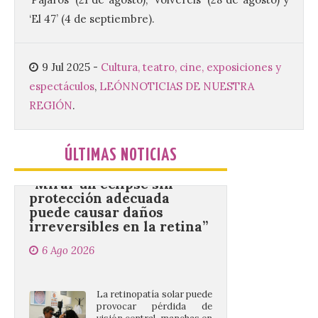
Se celebrará el próximo
‘El 47’ (4 de septiembre).​
domingo 16 de agosto, a
partir de las 23:00 horas,
en la Plaza Mayor de la
ciudad. El Salón de Plenos
9 Jul 2025
-
Cultura, teatro, cine, exposiciones y
del Ayuntamiento de La Bañeza ha
acogido esta mañana la presentación
espectáculos
,
LEÓN
NOTICIAS DE NUESTRA
oficial del Festival One […]
REGIÓN
.
“Mirar un eclipse sin
ÚLTIMAS NOTICIAS
protección adecuada
puede causar daños
irreversibles en la retina”
6 Ago 2026
La retinopatía solar puede
provocar pérdida de
visión central, manchas en
el campo visual y
alteraciones en la