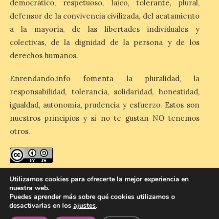
democrático, respetuoso, laico, tolerante, plural,
de la Fuente Baños de
defensor de la convivencia civilizada, del acatamiento
Diana previstos para los
días 8, 15 y 22 de agosto,
a la mayoría, de las libertades individuales y
así como al encendido extraordinario del
día 25. La reserva de agua en el estanque
colectivas, de la dignidad de la persona y de los
«El Mar», […]
derechos humanos.
Enrendando.info fomenta la pluralidad, la
El Descenso Internacional
responsabilidad, tolerancia, solidaridad, honestidad,
del Sella arranca con el
igualdad, autonomía, prudencia y esfuerzo. Estos son
homenaje a los campeones
y el izado de las banderas
nuestros principios y si no te gustan NO tenemos
autonómicas
otros.
6 Ago 2026
enredando.info está bajo
licencia de Creative Commons
La 88.ª edición del
Utilizamos cookies para ofrecerte la mejor experiencia en
Descenso Internacional
Reconocimiento-CompartirIgual 4.0 Internacional
.
nuestra web.
del Sella reunirá este año a
Puedes aprender más sobre qué cookies utilizamos o
1.291 palistas distribuidos
desactivarlas en los
ajustes
.
en 874 embarcaciones,
con representación de 22 países,