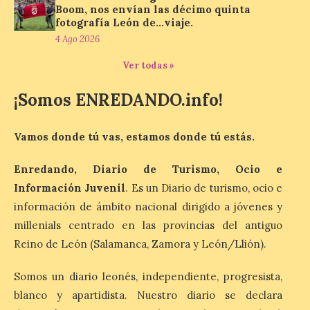
6 Ago 2026
Boom, nos envían las décimo quinta
fotografía León de…viaje.
4 Ago 2026
Al hilo del estreno de La
Odisea de Christopher
Ver todas »
Nolan. La pieza de vídeo
reúne una selección de
¡Somos ENREDANDO.info!
obras relacionadas con la
Antigüedad clásica, la mitología y los
viajes, que se suceden al ritmo de un
evocador tema de La […]
Vamos donde tú vas, estamos donde tú estás.
Enredando, Diario de Turismo, Ocio e
Información Juvenil
. Es un Diario de turismo, ocio e
Patrimonio Nacional
cancela la temporada de
información de ámbito nacional dirigido a jóvenes y
fuentes de La Granja ante
millenials centrado en las provincias del antiguo
la escasez de agua
Reino de León (Salamanca, Zamora y León/Llión).
6 Ago 2026
Somos un diario leonés, independiente, progresista,
blanco y apartidista. Nuestro diario se declara
Esta medida afecta a los
espectáculos nocturnos