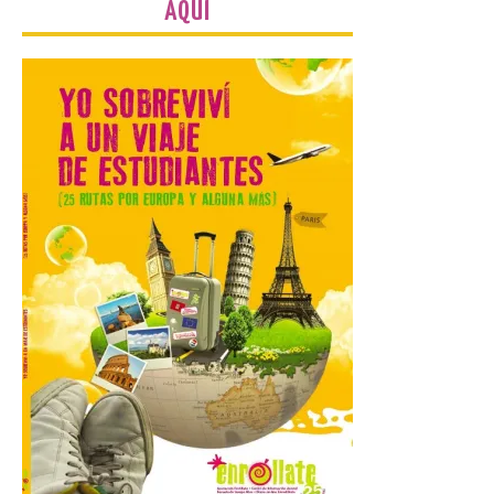
retoma las excavaciones
AQUÍ
en La Peña del Castro para
profundizar en la vida
cotidiana de la Edad del
Hierro
6 Ago 2026
La novena campaña
arqueológica centrará sus
trabajos en el estudio de la
organización urbana y la
vida cotidiana del poblado
y contará con la participación de
estudiantes del grado en Historia. La
excavación se complementará con
actividades de divulgación abiertas […]
El Mercado Medieval abre
sus puertas en La Bañeza
con más de 60 puestos y