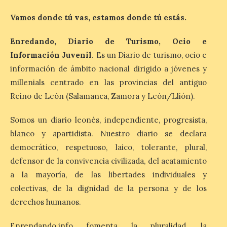
Última llamada: Eclipse
Vamos donde tú vas, estamos donde tú estás.
total del 12 de agosto.
Dónde alojarse y a qué
precio
Enredando, Diario de Turismo, Ocio e
Información Juvenil
. Es un Diario de turismo, ocio e
7 Ago 2026
información de ámbito nacional dirigido a jóvenes y
millenials centrado en las provincias del antiguo
León es la provincia más
Reino de León (Salamanca, Zamora y León/Llión).
económica (116€/noche),
pero también una de las
más agotadas: solo un 4%
Somos un diario leonés, independiente, progresista,
de alojamientos libres.
Zamora, Palencia y Álava son las
blanco y apartidista. Nuestro diario se declara
provincias con menos margen: apenas un
democrático, respetuoso, laico, tolerante, plural,
1% de los alojamientos siguen libres para
esas […]
defensor de la convivencia civilizada, del acatamiento
a la mayoría, de las libertades individuales y
colectivas, de la dignidad de la persona y de los
El eclipse genera un boom
derechos humanos.
de reservas hoteleras y
precios desorbitados,
Enrendando.info fomenta la pluralidad, la