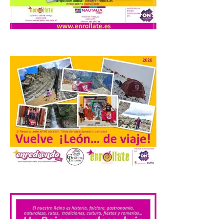
Ayuntamiento
7 Ago 2026
Los materiales ya pueden
recogerse gratuitamente
en la Oficina de
Información Turística de
León e incluyen, además
del programa del evento, una guía
práctica con recomendaciones
elaboradas por especialistas para
observar el eclipse con seguridad León, 7
de agosto de 2026. La programación […]
Laciana comienza su
programación para
.
disfrutar el eclipse total
del 12 de agosto
7 Ago 2026