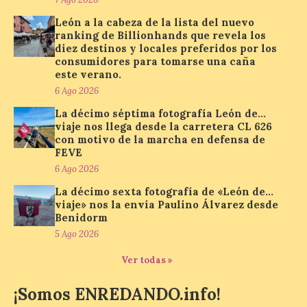
para observar el eclipse
solar del 12 de agosto de 2026 sin
León a la cabeza de la lista del nuevo
obstáculos. El visor es una herramienta a
ranking de Billionhands que revela los
la […]
diez destinos y locales preferidos por los
consumidores para tomarse una caña
este verano.
Paradores renueva su
6 Ago 2026
compromiso con La Vuelta
La décimo séptima fotografía León de…
como patrocinador oficial
viaje nos llega desde la carretera CL 626
con motivo de la marcha en defensa de
7 Ago 2026
FEVE
6 Ago 2026
La cadena hotelera pública
La décimo sexta fotografía de «León de…
volverá a estar presente
viaje» nos la envía Paulino Álvarez desde
en la zona de descanso
Benidorm
junto al control de firmas
y, como novedad, en el
5 Ago 2026
Leaders Lounge, dos espacios exclusivos
para los ciclistas. El recorrido de La
Ver todas »
Vuelta discurrirá junto a 17 […]
¡Somos ENREDANDO.info!