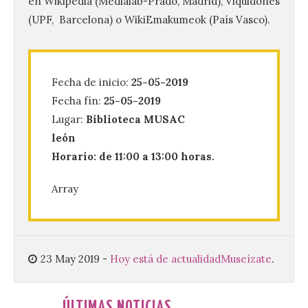
en Wikipedia (Medialab-Prado, Madrid), Viquidones
(UPF, Barcelona) o WikiEmakumeok (País Vasco).
Vuelve la tradicional Feria
de Dulces del Convento a
Fecha de inicio:
25-05-2019
Gradefes
Fecha fín:
25-05-2019
7 Ago 2026
Lugar:
Biblioteca MUSAC
león
Tendrá lugar el 9 de
Horario: de 11:00 a 13:00 horas.
agosto en los aledaños del
monasterio cisterciense
Array
de Santa María la Real de
Gradefes. Una cita
imprescindible para disfrutar de los
mejores dulces conventuales, tradición,
cultura y un ambiente único. El
Ayuntamiento de Gradefes, intentando
23 May 2019
-
Hoy está de actualidad
Museízate
.
[…]
ÚLTIMAS NOTICIAS