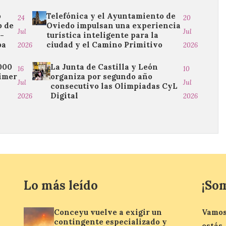
o
Telefónica y el Ayuntamiento de
24
20
b de
Oviedo impulsan una experiencia
Jul
Jul
o-
turística inteligente para la
ba
ciudad y el Camino Primitivo
2026
2026
.000
La Junta de Castilla y León
16
10
rimer
organiza por segundo año
Jul
Jul
consecutivo las Olimpiadas CyL
Digital
2026
2026
Lo más leído
¡So
Conceyu vuelve a exigir un
Vamos
contingente especializado y
estás.