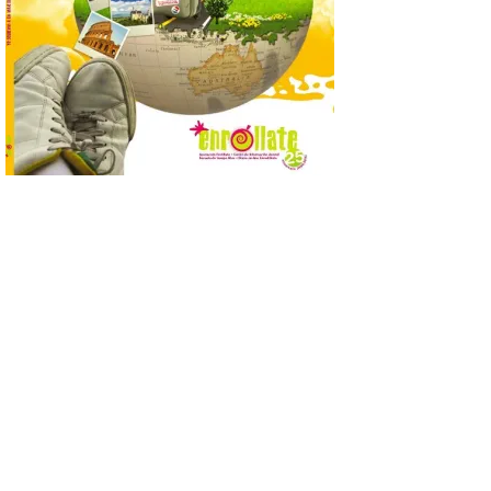
8 Ago 2026
Nueva edición de León
de…viaje. Una iniciativa
organizado por la sección
juvenil de la Asociación
Enróllate, la Asociación
Conceyu País Llionés y el Diario de
Turismo, Ocio e Información para
jóvenes “Enredando.info”. Pilar Aller Aller
nos envía la décimo […]
Los minerales y sus usos
más comunes centran la
nueva exposición del
Museo de la Siderurgia y
la Minería de Sabero
8 Ago 2026
La exposición que se
inaugurará el sábado día 8
de agosto a las doce y
media de la mañana,
durante la ‘Feria de