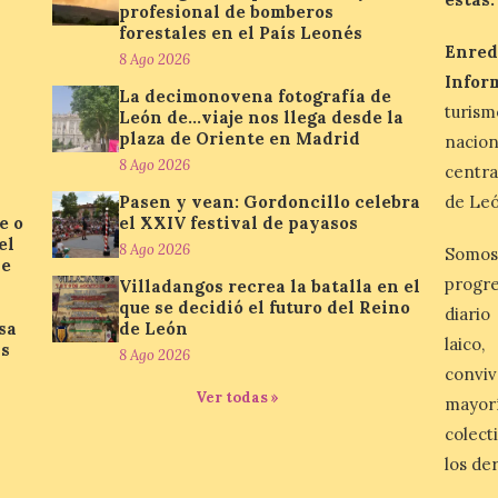
profesional de bomberos
forestales en el País Leonés
Enred
8 Ago 2026
Infor
La decimonovena fotografía de
turis
León de…viaje nos llega desde la
plaza de Oriente en Madrid
nacio
8 Ago 2026
centra
Pasen y vean: Gordoncillo celebra
de Leó
e o
el XXIV festival de payasos
el
8 Ago 2026
Somos
se
progre
Villadangos recrea la batalla en el
que se decidió el futuro del Reino
diario
sa
de León
laico
as
8 Ago 2026
conviv
Ver todas »
mayor
colect
los de