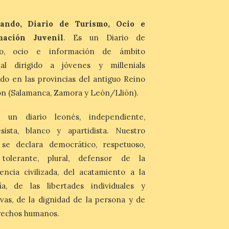
Artesana de Astorga
arranca con una gran
acogida del público
ando, Diario de Turismo, Ocio e
mación Juvenil
. Es un Diario de
8 Ago 2026
mo, ocio e información de ámbito
La inauguración contó
con la presencia del
nal dirigido a jóvenes y millenials
alcalde de Astorga, José
do en las provincias del antiguo Reino
Luis Nieto, que se acercó
hasta la feria acompañado
n (Salamanca, Zamora y León/Llión).
por el organizador de la iniciativa, Isaac
Cancillo Carro. Astorga, 8 de agosto de
2026. — La I Feria de […]
 un diario leonés, independiente,
sista, blanco y apartidista. Nuestro
 se declara democrático, respetuoso,
, tolerante, plural, defensor de la
encia civilizada, del acatamiento a la
ía, de las libertades individuales y
ivas, de la dignidad de la persona y de
rechos humanos.