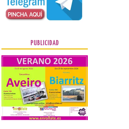
que llegan a la zona en
puntos como el faro de
Cabo Mayor, Cueto,
Corbanera o Ciriego y
reforzará la movilidad con un servicio
especial de lanzaderas desde el PCTCAN
a Ciriego. El Ayuntamiento de […]
PUBLICIDAD
Turismo de Extremadura
impulsa nuevas
iniciativas relacionadas
con el trío de eclipses para
afianzar a Extremadura
como referente en
astroturismo
8 Ago 2026
Extremadura cuenta con
uno de los cielos
estrellados con menor
contaminación lumínica
de Europa, un recurso
natural que permite disfrutar de