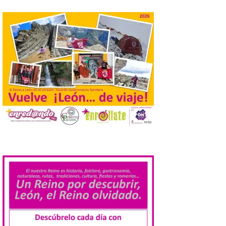
actividades de astroturismo durante todo
el año. La Dirección General de Turismo
ha puesto en marcha diversas iniciativas
relacionadas […]
Cabárceno prepara tres
enclaves privilegiados
desde los que divisar el
eclipse solar del 12 de
agosto
8 Ago 2026
El parque amplía su
.
horario y refuerza los
transportes y la
hostelería. En Alto
Campoo continuará la
programación musical de Estación
Sonora. Peña Cabarga, elegido lugar
preferente en la comunidad autónoma,
contará con un dispositivo especial de
seguridad y acceso […]