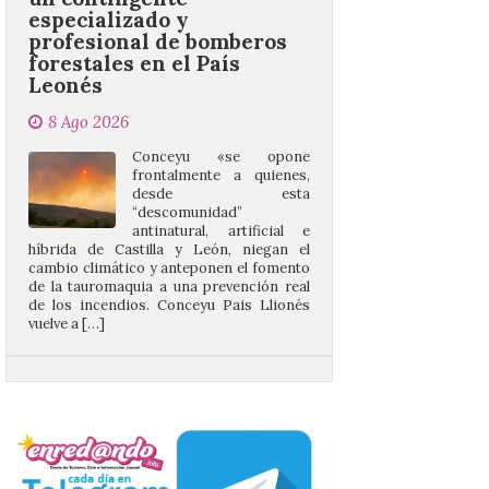
Leonés
8 Ago 2026
Conceyu «se opone
frontalmente a quienes,
desde esta
“descomunidad”
antinatural, artificial e
híbrida de Castilla y León, niegan el
cambio climático y anteponen el fomento
de la tauromaquia a una prevención real
de los incendios. Conceyu Pais Llionés
vuelve a […]
Santander aconseja acudir
a pie o en transporte
público y evitar el
vehículo privado para el
eclipse
8 Ago 2026
El TUS cuenta con líneas