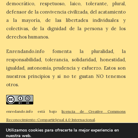
democrático, respetuoso, laico, tolerante, plural,
el campo visual y
alteraciones en la
defensor de la convivencia civilizada, del acatamiento
percepción de formas y colores. El
especialista en Oftalmología del Hospital
a la mayoría, de las libertades individuales y
San Juan de Dios de León, Dr. Mahave
colectivas, de la dignidad de la persona y de los
Ruiz, advierte de […]
derechos humanos.
Enrendando.info fomenta la pluralidad, la
La décimo séptima
responsabilidad, tolerancia, solidaridad, honestidad,
fotografía León de…viaje
nos llega desde la
igualdad, autonomía, prudencia y esfuerzo. Estos son
carretera CL 626 con
nuestros principios y si no te gustan NO tenemos
motivo de la marcha en
otros.
defensa de FEVE
6 Ago 2026
enredando.info está bajo
licencia de Creative Commons
Nueva edición de León
Reconocimiento-CompartirIgual 4.0 Internacional
.
de…viaje. Una iniciativa
organizado por la sección
Utilizamos cookies para ofrecerte la mejor experiencia en
juvenil de la Asociación
nuestra web.
Enróllate, la Asociación