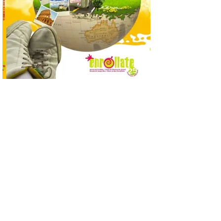
Se trata de un visor web
que permite conocer la
posición exacta del Sol y
así localizar el lugar ideal
para observar el eclipse
solar del 12 de agosto de 2026 sin
obstáculos. El visor es una herramienta a
la […]
Paradores renueva su
compromiso con La Vuelta
como patrocinador oficial
7 Ago 2026
La cadena hotelera pública
volverá a estar presente
en la zona de descanso
junto al control de firmas
y, como novedad, en el
Leaders Lounge, dos espacios exclusivos
para los ciclistas. El recorrido de La
Vuelta discurrirá junto a 17 […]