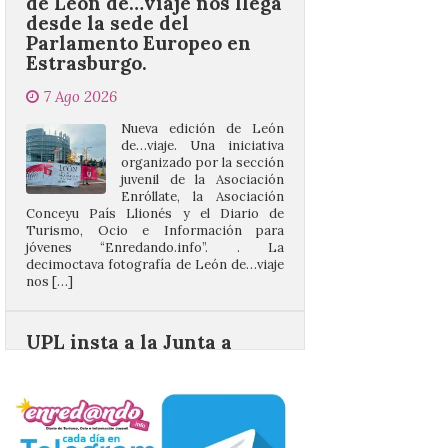
Estrasburgo.
7 Ago 2026
Nueva edición de León
de…viaje. Una iniciativa
organizado por la sección
juvenil de la Asociación
Enróllate, la Asociación
Conceyu País Llionés y el Diario de
Turismo, Ocio e Información para
jóvenes “Enredando.info”. . La
decimoctava fotografía de León de…viaje
nos […]
UPL insta a la Junta a
actuar para salvar el
castillo del Asmesnal, un
BIC en estado de ruina
7 Ago 2026
Un Bien de Interés
Cultural abandonado
desde 1949. Los