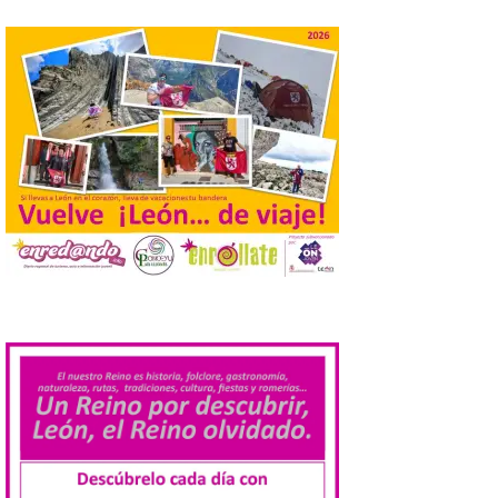
elaboradas por especialistas para
observar el eclipse con seguridad León, 7
de agosto de 2026. La programación […]
Laciana comienza su
programación para
disfrutar el eclipse total
del 12 de agosto
7 Ago 2026
Durante los días 1 y 2 de
agosto, tanto el público
infantil como el adulto
.
pudo disfrutar de un
planetario que se instaló
en el polideportivo municipal, con pases
de mañana dedicados preferentemente al
público infantil y, el resto del […]
Más de 200.000 jóvenes
nacidos en 2008 ya han