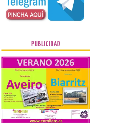
procuradores leonesistas
plantean que la Junta
contacte cuanto antes con los
propietarios para exigirles medidas
inmediatas que frenen el deterioro y el
riesgo de colapso. Los procuradores de
Unión del Pueblo […]
PUBLICIDAD
La Universidad de León
distribuye folletos con la
programación del evento
del eclipse solar que
organiza con la ESA y el
Ayuntamiento
7 Ago 2026
Los materiales ya pueden
recogerse gratuitamente
en la Oficina de
Información Turística de
León e incluyen, además
del programa del evento, una guía
práctica con recomendaciones