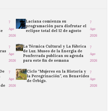
Laciana comienza su
7
7
programación para disfrutar el
Ago
Ago
de
eclipse total del 12 de agosto
2026
2026
La Térmica Cultural y La Fábrica
7
7
tras
de Luz. Museo de la Energía de
Ago
Ago
Ponferrada publican su agenda
para este fin de semana
2026
2026
“De
Ciclo “Mujeres en la Historia y
7
7
a
la Peregrinación”, en Benavides
Ago
Ago
de Órbigo.
 de
2026
2026