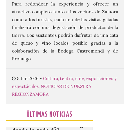
de Dulces del Convento a
Para redondear la experiencia y ofrecer un
Gradefes
atractivo completo tanto a los vecinos de Zamora
7 Ago 2026
como a los turistas, cada una de las visitas guiadas
finalizará con una degustación de productos de la
tierra. Los asistentes podrán disfrutar de una cata
Tendrá lugar el 9 de
agosto en los aledaños del
de queso y vino locales, posible gracias a la
monasterio cisterciense
colaboración de la Bodega Castremendi y de
de Santa María la Real de
Gradefes. Una cita
Fromago.
imprescindible para disfrutar de los
mejores dulces conventuales, tradición,
cultura y un ambiente único. El
Ayuntamiento de Gradefes, intentando
5 Jun 2026
-
Cultura, teatro, cine, exposiciones y
[…]
espectáculos
,
NOTICIAS DE NUESTRA
REGIÓN
ZAMORA
.
La decimoctava fotografía
de León de…viaje nos llega
ÚLTIMAS NOTICIAS
desde la sede del
Parlamento Europeo en
Estrasburgo.