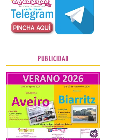
Un Bien de Interés
Cultural abandonado
desde 1949. Los
procuradores leonesistas
plantean que la Junta
contacte cuanto antes con los
propietarios para exigirles medidas
inmediatas que frenen el deterioro y el
riesgo de colapso. Los procuradores de
Unión del Pueblo […]
PUBLICIDAD
La Universidad de León
distribuye folletos con la
programación del evento
del eclipse solar que
organiza con la ESA y el
Ayuntamiento
7 Ago 2026