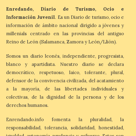
7 Ago 2026
Enredando, Diario de Turismo, Ocio e
Información Juvenil
. Es un Diario de turismo, ocio e
información de ámbito nacional dirigido a jóvenes y
León es la provincia más
económica (116€/noche),
millenials centrado en las provincias del antiguo
pero también una de las
más agotadas: solo un 4%
Reino de León (Salamanca, Zamora y León/Llión).
de alojamientos libres.
Zamora, Palencia y Álava son las
Somos un diario leonés, independiente, progresista,
provincias con menos margen: apenas un
1% de los alojamientos siguen libres para
blanco y apartidista. Nuestro diario se declara
esas […]
democrático, respetuoso, laico, tolerante, plural,
defensor de la convivencia civilizada, del acatamiento
a la mayoría, de las libertades individuales y
El eclipse genera un boom
de reservas hoteleras y
colectivas, de la dignidad de la persona y de los
precios desorbitados,
derechos humanos.
según SiteMinder
7 Ago 2026
Enrendando.info fomenta la pluralidad, la
responsabilidad, tolerancia, solidaridad, honestidad,
igualdad, autonomía, prudencia y esfuerzo. Estos son