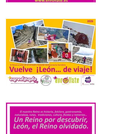
Los materiales ya pueden
recogerse gratuitamente
en la Oficina de
Información Turística de
León e incluyen, además
del programa del evento, una guía
práctica con recomendaciones
elaboradas por especialistas para
observar el eclipse con seguridad León, 7
de agosto de 2026. La programación […]
Laciana comienza su
programación para
disfrutar el eclipse total
del 12 de agosto
.
7 Ago 2026
Durante los días 1 y 2 de
agosto, tanto el público
infantil como el adulto