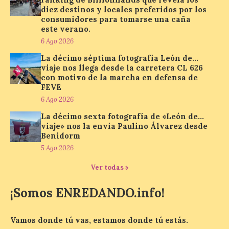
diez destinos y locales preferidos por los
consumidores para tomarse una caña
Paradores renueva su
este verano.
compromiso con La Vuelta
como patrocinador oficial
6 Ago 2026
La décimo séptima fotografía León de…
7 Ago 2026
viaje nos llega desde la carretera CL 626
con motivo de la marcha en defensa de
FEVE
La cadena hotelera pública
volverá a estar presente
6 Ago 2026
en la zona de descanso
La décimo sexta fotografía de «León de…
junto al control de firmas
y, como novedad, en el
viaje» nos la envía Paulino Álvarez desde
Leaders Lounge, dos espacios exclusivos
Benidorm
para los ciclistas. El recorrido de La
5 Ago 2026
Vuelta discurrirá junto a 17 […]
Ver todas »
¡Somos ENREDANDO.info!
Última llamada: Eclipse
total del 12 de agosto.
Dónde alojarse y a qué
Vamos donde tú vas, estamos donde tú estás.
precio