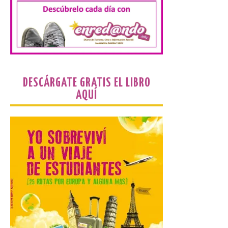
pudo disfrutar de un
planetario que se instaló
en el polideportivo municipal, con pases
de mañana dedicados preferentemente al
público infantil y, el resto del […]
Más de 200.000 jóvenes
DESCÁRGATE GRATIS EL LIBRO
nacidos en 2008 ya han
AQUÍ
solicitado el Bono Cultural
Joven 2026 en su primer
mes de vigencia
7 Ago 2026
Las personas que hayan
cumplido o cumplan 18
años en 2026 pueden
solicitar esta ayuda en la
web
https://bonoculturajoven.gob.es/ hasta el
31 de octubre. Desde este año, los 400
euros del Bono pueden utilizarse tanto