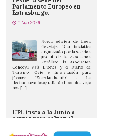
7 Ago 2026
Nueva edición de León
de…viaje. Una iniciativa
organizado por la sección
juvenil de la Asociación
Enróllate, la Asociación
Conceyu País Llionés y el Diario de
Turismo, Ocio e Información para
jóvenes “Enredando.info”. . La
decimoctava fotografía de León de…viaje
nos […]
UPL insta a la Junta a
actuar para salvar el
castillo del Asmesnal, un
BIC en estado de ruina
7 Ago 2026