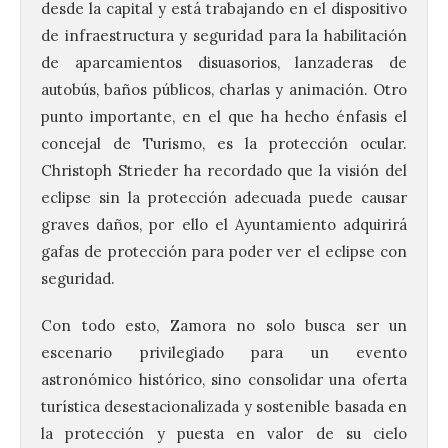
desde la capital y está trabajando en el dispositivo
de infraestructura y seguridad para la habilitación
de aparcamientos disuasorios, lanzaderas de
autobús, baños públicos, charlas y animación. Otro
punto importante, en el que ha hecho énfasis el
concejal de Turismo, es la protección ocular.
Christoph Strieder ha recordado que la visión del
eclipse sin la protección adecuada puede causar
Vuelve la tradicional Feria
graves daños, por ello el Ayuntamiento adquirirá
de Dulces del Convento a
Gradefes
gafas de protección para poder ver el eclipse con
seguridad.
7 Ago 2026
Con todo esto, Zamora no solo busca ser un
Tendrá lugar el 9 de
escenario privilegiado para un evento
agosto en los aledaños del
monasterio cisterciense
astronómico histórico, sino consolidar una oferta
de Santa María la Real de
turística desestacionalizada y sostenible basada en
Gradefes. Una cita
imprescindible para disfrutar de los
la protección y puesta en valor de su cielo
mejores dulces conventuales, tradición,