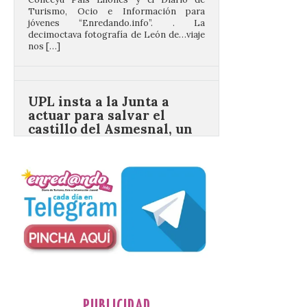
nos […]
UPL insta a la Junta a
actuar para salvar el
castillo del Asmesnal, un
BIC en estado de ruina
7 Ago 2026
Un Bien de Interés
Cultural abandonado
desde 1949. Los
procuradores leonesistas
plantean que la Junta
contacte cuanto antes con los
propietarios para exigirles medidas
inmediatas que frenen el deterioro y el
riesgo de colapso. Los procuradores de
Unión del Pueblo […]
PUBLICIDAD