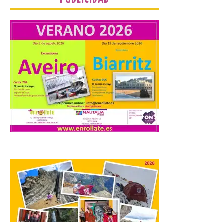
La Universidad de León
distribuye folletos con la
programación del evento
del eclipse solar que
organiza con la ESA y el
Ayuntamiento
7 Ago 2026
Los materiales ya pueden
recogerse gratuitamente
en la Oficina de
Información Turística de
León e incluyen, además
del programa del evento, una guía
práctica con recomendaciones
elaboradas por especialistas para
observar el eclipse con seguridad León, 7
de agosto de 2026. La programación […]