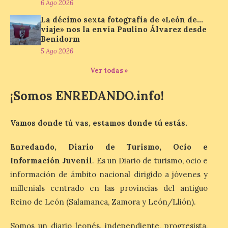
6 Ago 2026
y, como novedad, en el
Leaders Lounge, dos espacios exclusivos
La décimo sexta fotografía de «León de…
para los ciclistas. El recorrido de La
viaje» nos la envía Paulino Álvarez desde
Vuelta discurrirá junto a 17 […]
Benidorm
5 Ago 2026
Ver todas »
Última llamada: Eclipse
total del 12 de agosto.
Dónde alojarse y a qué
¡Somos ENREDANDO.info!
precio
7 Ago 2026
Vamos donde tú vas, estamos donde tú estás.
Enredando, Diario de Turismo, Ocio e
León es la provincia más
Información Juvenil
. Es un Diario de turismo, ocio e
económica (116€/noche),
pero también una de las
información de ámbito nacional dirigido a jóvenes y
más agotadas: solo un 4%
de alojamientos libres.
millenials centrado en las provincias del antiguo
Zamora, Palencia y Álava son las
Reino de León (Salamanca, Zamora y León/Llión).
provincias con menos margen: apenas un
1% de los alojamientos siguen libres para
esas […]
Somos un diario leonés, independiente, progresista,