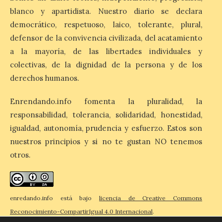
blanco y apartidista. Nuestro diario se declara
democrático, respetuoso, laico, tolerante, plural,
El eclipse genera un boom
defensor de la convivencia civilizada, del acatamiento
de reservas hoteleras y
a la mayoría, de las libertades individuales y
precios desorbitados,
según SiteMinder
colectivas, de la dignidad de la persona y de los
derechos humanos.
7 Ago 2026
Enrendando.info fomenta la pluralidad, la
Asturias lidera el impacto
responsabilidad, tolerancia, solidaridad, honestidad,
del fenómeno, con el
mayor aumento en
igualdad, autonomía, prudencia y esfuerzo. Estos son
reservas, precios y
nuestros principios y si no te gustan NO tenemos
antelación de compra. El
auge de la demanda redefine la
otros.
planificación: reservas más anticipadas y
estancias más breves en torno al evento.
Madrid, 7 agosto de […]
enredando.info está bajo
licencia de Creative Commons
Reconocimiento-CompartirIgual 4.0 Internacional
.