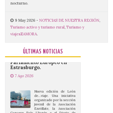
nocturno.
cultura y un ambiente único. El
Ayuntamiento de Gradefes, intentando
[…]
9 May 2026
-
NOTICIAS DE NUESTRA REGIÓN
,
Turismo activo y turismo rural
,
Turismo y
La decimoctava fotografía
viajes
ZAMORA
.
de León de…viaje nos llega
desde la sede del
Parlamento Europeo en
ÚLTIMAS NOTICIAS
Estrasburgo.
7 Ago 2026
Nueva edición de León
de…viaje. Una iniciativa
organizado por la sección
juvenil de la Asociación
Enróllate, la Asociación
Conceyu País Llionés y el Diario de
Turismo, Ocio e Información para
jóvenes “Enredando.info”. . La
decimoctava fotografía de León de…viaje