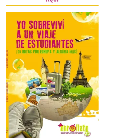
7 Ago 2026
Las personas que hayan
cumplido o cumplan 18
años en 2026 pueden
solicitar esta ayuda en la
web
https://bonoculturajoven.gob.es/ hasta el
31 de octubre. Desde este año, los 400
euros del Bono pueden utilizarse tanto
para consumir productos culturales como
[…]
El Gobierno de España
lanza un visor web para
localizar y disfrutar del
eclipse solar del 12 de
agosto con seguridad
7 Ago 2026