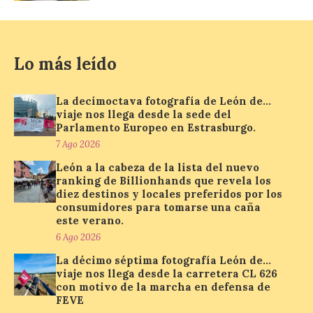
Se trata de un visor web
que permite conocer la
Lo más leído
posición exacta del Sol y
así localizar el lugar ideal
para observar el eclipse
solar del 12 de agosto de 2026 sin
La decimoctava fotografía de León de…
obstáculos. El visor es una herramienta a
viaje nos llega desde la sede del
la […]
Parlamento Europeo en Estrasburgo.
7 Ago 2026
León a la cabeza de la lista del nuevo
Paradores renueva su
ranking de Billionhands que revela los
compromiso con La Vuelta
diez destinos y locales preferidos por los
como patrocinador oficial
consumidores para tomarse una caña
este verano.
7 Ago 2026
6 Ago 2026
La décimo séptima fotografía León de…
viaje nos llega desde la carretera CL 626
La cadena hotelera pública
volverá a estar presente
con motivo de la marcha en defensa de
en la zona de descanso
FEVE
junto al control de firmas