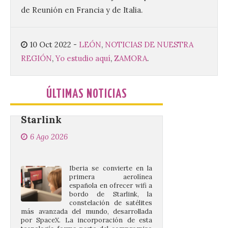
programa de prácticas, estableciendo un
de Reunión en Francia y de Italia.
marco único modernizado que hace que el
programa […]
10 Oct 2022
-
LEÓN
,
NOTICIAS DE NUESTRA
REGIÓN
,
Yo estudio aquí
,
ZAMORA
.
Despega el primer avión
de Iberia con wifi de alta
velocidad gratuito de
Starlink
ÚLTIMAS NOTICIAS
6 Ago 2026
Iberia se convierte en la
primera aerolínea
española en ofrecer wifi a
bordo de Starlink, la
constelación de satélites
más avanzada del mundo, desarrollada
por SpaceX. La incorporación de esta
tecnología forma parte del compromiso
de Iberia con la innovación […]