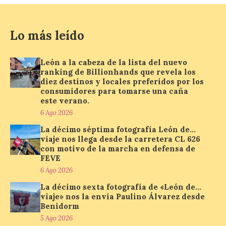
6 Ago 2026
Lo más leído
La retinopatía solar puede
provocar pérdida de
visión central, manchas en
León a la cabeza de la lista del nuevo
el campo visual y
ranking de Billionhands que revela los
alteraciones en la
diez destinos y locales preferidos por los
percepción de formas y colores. El
consumidores para tomarse una caña
especialista en Oftalmología del Hospital
San Juan de Dios de León, Dr. Mahave
este verano.
Ruiz, advierte de […]
6 Ago 2026
La décimo séptima fotografía León de…
viaje nos llega desde la carretera CL 626
La décimo séptima
con motivo de la marcha en defensa de
fotografía León de…viaje
FEVE
nos llega desde la
6 Ago 2026
carretera CL 626 con
La décimo sexta fotografía de «León de…
motivo de la marcha en
viaje» nos la envía Paulino Álvarez desde
defensa de FEVE
Benidorm
6 Ago 2026
5 Ago 2026