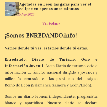
Agotadas en León las gafas para ver el
eclipse en apenas unos minutos
Nueva edición de León
de…viaje. Una iniciativa
5 Ago 2026
organizado por la sección
juvenil de la Asociación
Ver todas »
Enróllate, la Asociación
Conceyu País Llionés y el Diario de
¡Somos ENREDANDO.info!
Turismo, Ocio e Información para
jóvenes “Enredando.info”. Eduardo
Morán nos envía desde la carretera […]
Vamos donde tú vas, estamos donde tú estás.
Enredando, Diario de Turismo, Ocio e
Camarzius fest: frente al
Información Juvenil
. Es un Diario de turismo, ocio e
macroevento, un festival
cultural transformador
información de ámbito nacional dirigido a jóvenes y
que apuesta por el legado.
millenials centrado en las provincias del antiguo
6 Ago 2026
Reino de León (Salamanca, Zamora y León/Llión).
Somos un diario leonés, independiente, progresista,
Los días 7, 8 y 9 de agosto
blanco y apartidista. Nuestro diario se declara
de 2026, Camarzana de