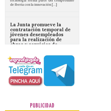
La Junta promueve la
contratación temporal de
jóvenes desempleados
para la realización de
obras y servicios de
interés general y social
con más de 8,7 millones de
euros de inversión
6 Ago 2026
La Consejería de
Industria, Universidades,
Empleo y Comercio
destina 8,75 millones de
euros al programa JOVEL
2026, cofinanciado por el Fondo Social
Europeo Plus (FSE+), para favorecer la
contratación temporal de 300 jóvenes
desempleados inscritos en el Sistema
PUBLICIDAD
Nacional de […]