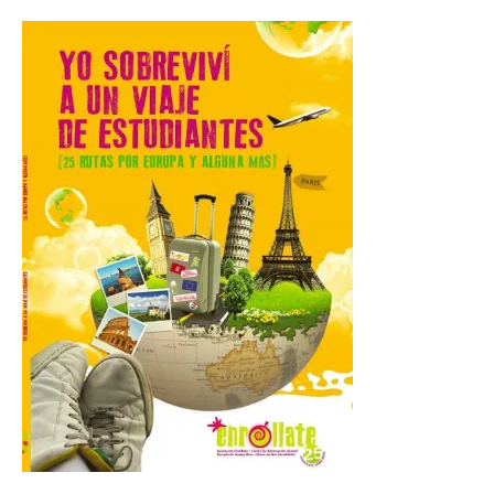
Festival One More Time,
una cita con la música de
los 80 y 90 para el 16 de
agosto en la Plaza Mayor.
6 Ago 2026
Se celebrará el próximo
domingo 16 de agosto, a
partir de las 23:00 horas,
en la Plaza Mayor de la
ciudad. El Salón de Plenos
del Ayuntamiento de La Bañeza ha
acogido esta mañana la presentación
oficial del Festival One […]
“Mirar un eclipse sin
protección adecuada
puede causar daños
irreversibles en la retina”