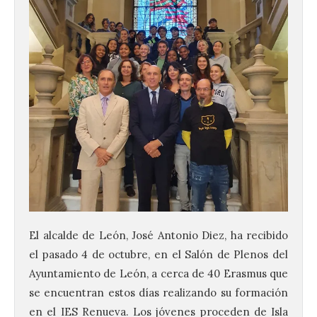
La Comisión actualiza su
programa insignia de
prácticas Blue Book,
abriéndolo a titulados de
EFP
6 Ago 2026
El alcalde de León, José Antonio Diez, ha recibido
Las solicitudes estarán
el pasado 4 de octubre, en el Salón de Plenos del
abiertas del 22 de julio al 4
Ayuntamiento de León, a cerca de 40 Erasmus que
de septiembre de 2026.
Bruselas, 6 de agosto de
se encuentran estos días realizando su formación
2026.- La Comisión
Europea ha actualizado las normas de su
en el IES Renueva. Los jóvenes proceden de Isla