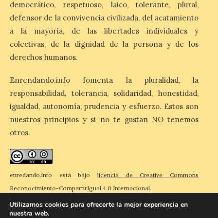
Tera volverá a convertirse
democrático, respetuoso, laico, tolerante, plural,
en punto de encuentro,
con la Villa Romana de
defensor de la convivencia civilizada, del acatamiento
Orpheus. Vivimos un momento en el que la
a la mayoría, de las libertades individuales y
música en directo mueve grandes
fenómenos de […]
colectivas, de la dignidad de la persona y de los
derechos humanos.
El Ayuntamiento de
Enrendando.info fomenta la pluralidad, la
Cabrillanes analizará,
responsabilidad, tolerancia, solidaridad, honestidad,
conforme a la legalidad, la
igualdad, autonomía, prudencia y esfuerzo. Estos son
solicitud para la
celebración del Iberia
nuestros principios y si no te gustan NO tenemos
Eclipse Festival
otros.
6 Ago 2026
enredando.info está bajo
licencia de Creative Commons
Durante la mañana de ayer
miércoles ha sido
Reconocimiento-CompartirIgual 4.0 Internacional
.
registrada en el
Ayuntamiento una
Utilizamos cookies para ofrecerte la mejor experiencia en
solicitud relacionada con
nuestra web.
la celebración de este evento. Ante las