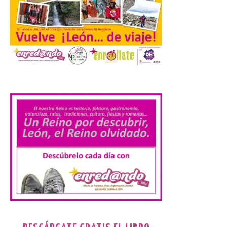
observar el eclipse con seguridad León, 7
de agosto de 2026. La programación […]
Laciana comienza su
programación para
disfrutar el eclipse total
.
del 12 de agosto
7 Ago 2026
Durante los días 1 y 2 de
agosto, tanto el público
infantil como el adulto
pudo disfrutar de un
planetario que se instaló
en el polideportivo municipal, con pases
de mañana dedicados preferentemente al
público infantil y, el resto del […]