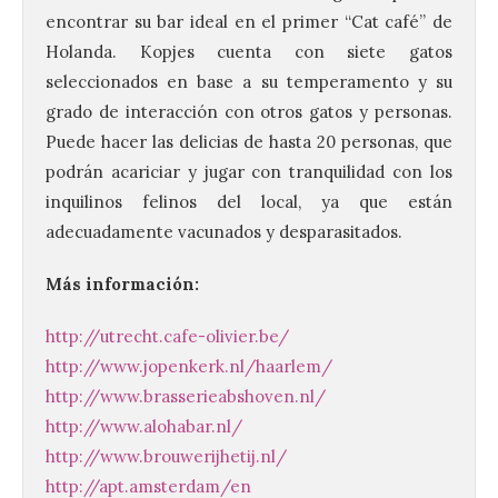
encontrar su bar ideal en el primer “Cat café” de
Holanda. Kopjes cuenta con siete gatos
seleccionados en base a su temperamento y su
grado de interacción con otros gatos y personas.
Puede hacer las delicias de hasta 20 personas, que
podrán acariciar y jugar con tranquilidad con los
inquilinos felinos del local, ya que están
adecuadamente vacunados y desparasitados.
Más información:
Vuelve la tradicional Feria
http://utrecht.cafe-olivier.be/
de Dulces del Convento a
http://www.jopenkerk.nl/haarlem/
Gradefes
http://www.brasserieabshoven.nl/
7 Ago 2026
http://www.alohabar.nl/
http://www.brouwerijhetij.nl/
http://apt.amsterdam/en
Tendrá lugar el 9 de