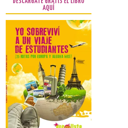
DESCÁRGATE GRATIS EL LIBRO
Más de 200.000 jóvenes
AQUÍ
nacidos en 2008 ya han
solicitado el Bono Cultural
Joven 2026 en su primer
mes de vigencia
7 Ago 2026
Las personas que hayan
cumplido o cumplan 18
años en 2026 pueden
solicitar esta ayuda en la
web
https://bonoculturajoven.gob.es/ hasta el
31 de octubre. Desde este año, los 400
euros del Bono pueden utilizarse tanto
para consumir productos culturales como
[…]
El Gobierno de España
lanza un visor web para