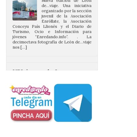
juvenil de la Asociación
Enróllate, la Asociación
Conceyu País Llionés y el Diario de
Turismo, Ocio e Información para
jóvenes “Enredando.info”. . La
decimoctava fotografía de León de…viaje
nos […]
UPL insta a la Junta a
actuar para salvar el
castillo del Asmesnal, un
BIC en estado de ruina
7 Ago 2026
Un Bien de Interés
Cultural abandonado
desde 1949. Los
procuradores leonesistas
plantean que la Junta
contacte cuanto antes con los
propietarios para exigirles medidas