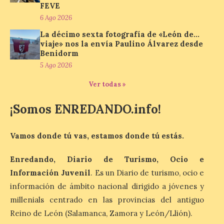
FEVE
6 Ago 2026
La cadena hotelera pública
volverá a estar presente
La décimo sexta fotografía de «León de…
en la zona de descanso
viaje» nos la envía Paulino Álvarez desde
junto al control de firmas
y, como novedad, en el
Benidorm
Leaders Lounge, dos espacios exclusivos
5 Ago 2026
para los ciclistas. El recorrido de La
Vuelta discurrirá junto a 17 […]
Ver todas »
¡Somos ENREDANDO.info!
Última llamada: Eclipse
total del 12 de agosto.
Vamos donde tú vas, estamos donde tú estás.
Dónde alojarse y a qué
precio
Enredando, Diario de Turismo, Ocio e
7 Ago 2026
Información Juvenil
. Es un Diario de turismo, ocio e
información de ámbito nacional dirigido a jóvenes y
León es la provincia más
millenials centrado en las provincias del antiguo
económica (116€/noche),
Reino de León (Salamanca, Zamora y León/Llión).
pero también una de las
más agotadas: solo un 4%