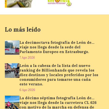
localizar y disfrutar del
eclipse solar del 12 de
agosto con seguridad
7 Ago 2026
Lo más leído
Se trata de un visor web
que permite conocer la
La decimoctava fotografía de León de…
posición exacta del Sol y
viaje nos llega desde la sede del
así localizar el lugar ideal
Parlamento Europeo en Estrasburgo.
para observar el eclipse
solar del 12 de agosto de 2026 sin
7 Ago 2026
obstáculos. El visor es una herramienta a
León a la cabeza de la lista del nuevo
la […]
ranking de Billionhands que revela los
diez destinos y locales preferidos por los
consumidores para tomarse una caña
este verano.
Paradores renueva su
compromiso con La Vuelta
6 Ago 2026
como patrocinador oficial
La décimo séptima fotografía León de…
viaje nos llega desde la carretera CL 626
7 Ago 2026
con motivo de la marcha en defensa de