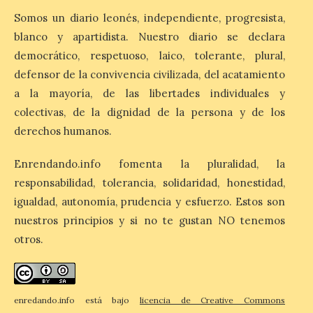
de alojamientos libres.
Somos un diario leonés, independiente, progresista,
Zamora, Palencia y Álava son las
provincias con menos margen: apenas un
blanco y apartidista. Nuestro diario se declara
1% de los alojamientos siguen libres para
democrático, respetuoso, laico, tolerante, plural,
esas […]
defensor de la convivencia civilizada, del acatamiento
a la mayoría, de las libertades individuales y
El eclipse genera un boom
colectivas, de la dignidad de la persona y de los
de reservas hoteleras y
derechos humanos.
precios desorbitados,
según SiteMinder
Enrendando.info fomenta la pluralidad, la
7 Ago 2026
responsabilidad, tolerancia, solidaridad, honestidad,
igualdad, autonomía, prudencia y esfuerzo. Estos son
nuestros principios y si no te gustan NO tenemos
Asturias lidera el impacto
del fenómeno, con el
otros.
mayor aumento en
reservas, precios y
antelación de compra. El
auge de la demanda redefine la
planificación: reservas más anticipadas y
enredando.info está bajo
licencia de Creative Commons
estancias más breves en torno al evento.