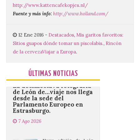
agosto en los aledaños del
http://www.kattencafekopjes.nl/
monasterio cisterciense
de Santa María la Real de
Fuente y más info:
http://www.holland.com/
Gradefes. Una cita
imprescindible para disfrutar de los
mejores dulces conventuales, tradición,
cultura y un ambiente único. El
12 Ene 2016
-
Destacados
,
Mis garitos favoritos:
Ayuntamiento de Gradefes, intentando
Sitios guapos dónde tomar un piscolabis.
,
Rincón
[…]
de la cerveza
Viajar a Europa
.
La decimoctava fotografía
ÚLTIMAS NOTICIAS
de León de…viaje nos llega
desde la sede del
Parlamento Europeo en
Estrasburgo.
7 Ago 2026
Nueva edición de León
de…viaje. Una iniciativa
organizado por la sección