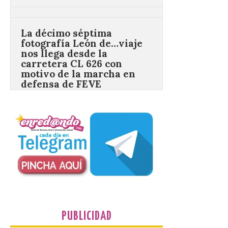
carretera CL 626 con
motivo de la marcha en
defensa de FEVE
6 Ago 2026
Nueva edición de León
de…viaje. Una iniciativa
organizado por la sección
juvenil de la Asociación
Enróllate, la Asociación
Conceyu País Llionés y el Diario de
Turismo, Ocio e Información para
jóvenes “Enredando.info”. Eduardo
Morán nos envía desde la carretera […]
Camarzius fest: frente al
macroevento, un festival
cultural transformador
PUBLICIDAD
que apuesta por el legado.