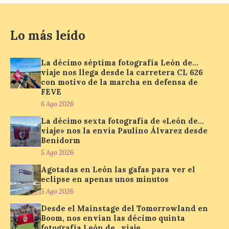
de animación dirigidas a
todos los públicos. La
Bañeza inauguró en la tarde de este
martes 4 de agosto una nueva edición de
Lo más leído
su tradicional Mercado Medieval, que
hasta el próximo 6 […]
La décimo séptima fotografía León de…
viaje nos llega desde la carretera CL 626
con motivo de la marcha en defensa de
Un viaje a la Antigüedad:
FEVE
el Museo del Prado
propone un recorrido por
6 Ago 2026
obras de su Colección de
La décimo sexta fotografía de «León de…
inspiración clásica
viaje» nos la envía Paulino Álvarez desde
Benidorm
6 Ago 2026
5 Ago 2026
Agotadas en León las gafas para ver el
Al hilo del estreno de La
eclipse en apenas unos minutos
Odisea de Christopher
5 Ago 2026
Nolan. La pieza de vídeo
reúne una selección de
Desde el Mainstage del Tomorrowland en
obras relacionadas con la
Boom, nos envían las décimo quinta
Antigüedad clásica, la mitología y los
viajes, que se suceden al ritmo de un
fotografía León de…viaje.