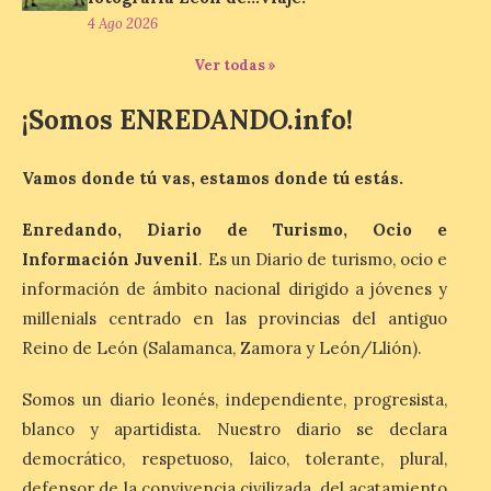
evocador tema de La […]
4 Ago 2026
Ver todas »
Patrimonio Nacional
¡Somos ENREDANDO.info!
cancela la temporada de
fuentes de La Granja ante
la escasez de agua
Vamos donde tú vas, estamos donde tú estás.
6 Ago 2026
Enredando, Diario de Turismo, Ocio e
Información Juvenil
. Es un Diario de turismo, ocio e
Esta medida afecta a los
información de ámbito nacional dirigido a jóvenes y
espectáculos nocturnos
de la Fuente Baños de
millenials centrado en las provincias del antiguo
Diana previstos para los
Reino de León (Salamanca, Zamora y León/Llión).
días 8, 15 y 22 de agosto,
así como al encendido extraordinario del
día 25. La reserva de agua en el estanque
Somos un diario leonés, independiente, progresista,
«El Mar», […]
blanco y apartidista. Nuestro diario se declara
democrático, respetuoso, laico, tolerante, plural,
defensor de la convivencia civilizada, del acatamiento