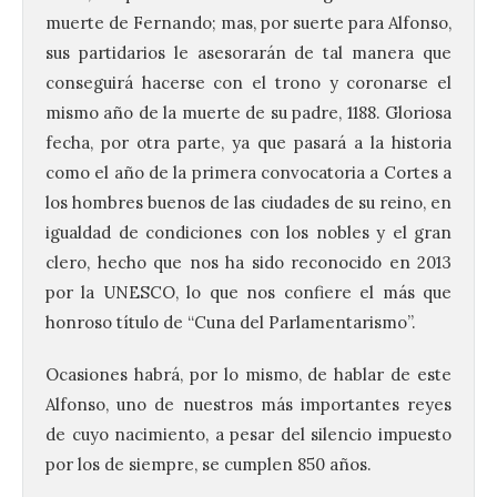
muerte de Fernando; mas, por suerte para Alfonso,
sus partidarios le asesorarán de tal manera que
conseguirá hacerse con el trono y coronarse el
El Ayuntamiento de La
mismo año de la muerte de su padre, 1188. Gloriosa
Bañeza presenta el
Festival One More Time,
fecha, por otra parte, ya que pasará a la historia
una cita con la música de
como el año de la primera convocatoria a Cortes a
los 80 y 90 para el 16 de
los hombres buenos de las ciudades de su reino, en
agosto en la Plaza Mayor.
igualdad de condiciones con los nobles y el gran
6 Ago 2026
clero, hecho que nos ha sido reconocido en 2013
por la UNESCO, lo que nos confiere el más que
Se celebrará el próximo
honroso título de “Cuna del Parlamentarismo”.
domingo 16 de agosto, a
partir de las 23:00 horas,
en la Plaza Mayor de la
Ocasiones habrá, por lo mismo, de hablar de este
ciudad. El Salón de Plenos
Alfonso, uno de nuestros más importantes reyes
del Ayuntamiento de La Bañeza ha
acogido esta mañana la presentación
de cuyo nacimiento, a pesar del silencio impuesto
oficial del Festival One […]
por los de siempre, se cumplen 850 años.