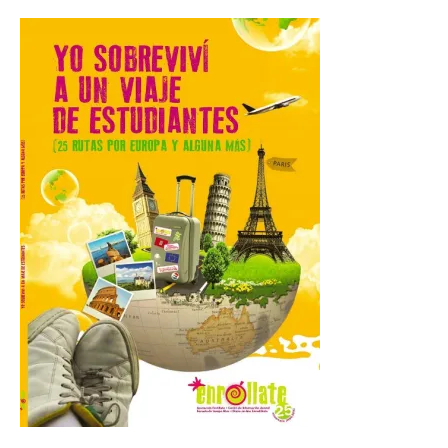
La novena campaña
arqueológica centrará sus
trabajos en el estudio de la
organización urbana y la
vida cotidiana del poblado
y contará con la participación de
estudiantes del grado en Historia. La
excavación se complementará con
actividades de divulgación abiertas […]
El Mercado Medieval abre
sus puertas en La Bañeza
con más de 60 puestos y
un amplio programa de
animación.
6 Ago 2026
La programación
incorpora un amplio
calendario de actividades