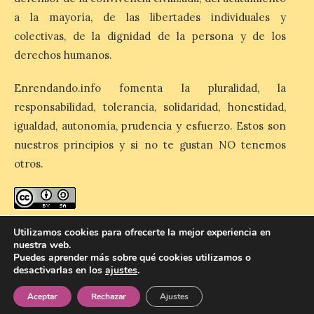
El Descenso Internacional
del Sella arranca con el
a la mayoría, de las libertades individuales y
homenaje a los campeones
colectivas, de la dignidad de la persona y de los
y el izado de las banderas
autonómicas
derechos humanos.
6 Ago 2026
Enrendando.info fomenta la pluralidad, la
responsabilidad, tolerancia, solidaridad, honestidad,
La 88.ª edición del
igualdad, autonomía, prudencia y esfuerzo. Estos son
Descenso Internacional
nuestros principios y si no te gustan NO tenemos
del Sella reunirá este año a
1.291 palistas distribuidos
otros.
en 874 embarcaciones,
con representación de 22 países,
consolidando una vez más a la prueba
asturiana como una de las grandes
referencias del piragüismo internacional.
enredando.info está bajo
licencia de Creative Commons
[…]
Utilizamos cookies para ofrecerte la mejor experiencia en
Reconocimiento-CompartirIgual 4.0 Internacional
.
nuestra web.
Puedes aprender más sobre qué cookies utilizamos o
desactivarlas en los
ajustes
.
Aceptar
Rechazar
Ajustes
© 2026 Enredando
Política de privacidad
Política de cookies
Contacto