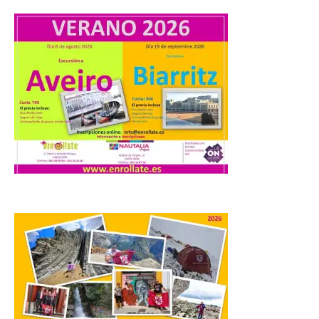
6 Ago 2026
Los días 7, 8 y 9 de agosto
de 2026, Camarzana de
Tera volverá a convertirse
en punto de encuentro,
con la Villa Romana de
Orpheus. Vivimos un momento en el que la
música en directo mueve grandes
fenómenos de […]
El Ayuntamiento de
Cabrillanes analizará,
conforme a la legalidad, la
solicitud para la
celebración del Iberia
Eclipse Festival
6 Ago 2026