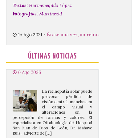
Textos:
Hermenegildo López
“Mirar un eclipse sin
Fotografías:
Martínezld
protección adecuada
puede causar daños
irreversibles en la retina”
15 Ago 2021
-
Érase una vez, un reino
.
6 Ago 2026
ÚLTIMAS NOTICIAS
La retinopatía solar puede
provocar pérdida de
visión central, manchas en
el campo visual y
alteraciones en la
percepción de formas y colores. El
especialista en Oftalmología del Hospital
San Juan de Dios de León, Dr. Mahave
Ruiz, advierte de […]
La décimo séptima
fotografía León de…viaje
nos llega desde la