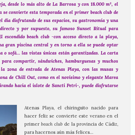
ja, desde lo más alto de La Barrosa y con 18.000 m², el
a se convierte esta temporada en el primer beach club de
 el día disfrutando de sus espacios, su gastronomía y una
 directo y por supuesto, su famoso Sunset Ritual para
El escondido beach club -con acceso directo a la playa,
a gran piscina central y en torno a ella se puede optar
 o sofá… las vistas únicas están garantizadas. La carta
os para compartir, sándwiches, hamburguesas y muchos
 la zona de entrada de Atenas Playa, con las musas y
 zona de Chill Out, como en el novísimo y elegante Marea
rando hacia el islote de Sancti Petri-, puede disfrutarse
Atenas Playa, el chiringuito nacido para
hacer feliz se convierte este verano en el
primer
beach club
de la provincia de Cádiz,
para hacernos aún más felices…