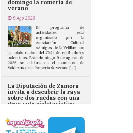
El programa de
actividades está
organizado por la
Asociación Cultural
«Amigos de la Velilla» con
la colaboración del Club de entibadores
palentinos. Este domingo 9 de agosto de
2026 se celebra en el municipio de
Valderrueda la Romería de verano […]
La Diputación de Zamora
invita a descubrir la raya
sobre dos ruedas con una
gran ruta cicloturística
entre Vimioso y Trabazos
9 Ago 2026
Este domingo 9 de agosto
se celebrará una marcha
BTT gratuita de 22
kilómetros que unirá
España y Portugal en una