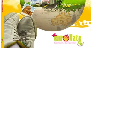
Extremadura cuenta con
uno de los cielos
estrellados con menor
contaminación lumínica
de Europa, un recurso
natural que permite disfrutar de
actividades de astroturismo durante todo
el año. La Dirección General de Turismo
ha puesto en marcha diversas iniciativas
relacionadas […]
Cabárceno prepara tres
enclaves privilegiados
desde los que divisar el
eclipse solar del 12 de
agosto
8 Ago 2026
El parque amplía su
horario y refuerza los
transportes y la
hostelería. En Alto
Campoo continuará la
programación musical de Estación