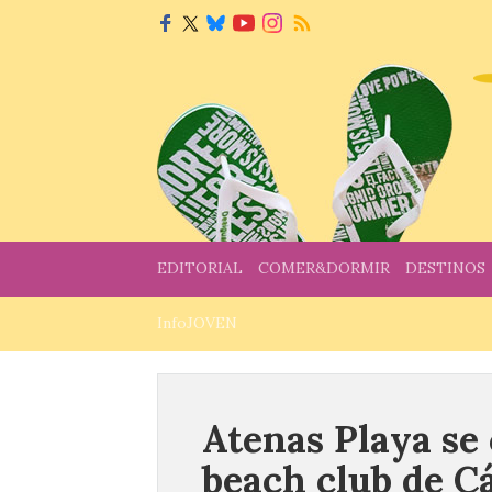
EDITORIAL
COMER&DORMIR
DESTINOS
InfoJOVEN
Atenas Playa se
beach club de C