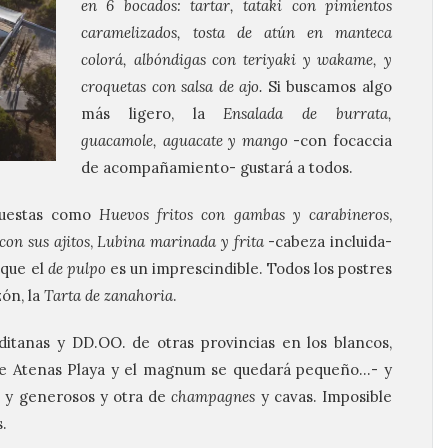
en 6 bocados: tartar, tataki con pimientos
caramelizados, tosta de atún en manteca
colorá, albóndigas con teriyaki y wakame, y
croquetas con salsa de ajo.
Si buscamos algo
más ligero, la
Ensalada de burrata,
guacamole, aguacate y mango
-con focaccia
de acompañamiento- gustará a todos.
puestas como
Huevos fritos con gambas y carabineros
,
con sus ajitos
,
Lubina marinada y frita
-cabeza incluida-
 que el
de pulpo
es un imprescindible. Todos los postres
zón, la
Tarta de zanahoria
.
ditanas y DD.OO. de otras provincias en los blancos,
de Atenas Playa y el magnum se quedará pequeño…- y
os y generosos y otra de
champagnes
y cavas. Imposible
s.