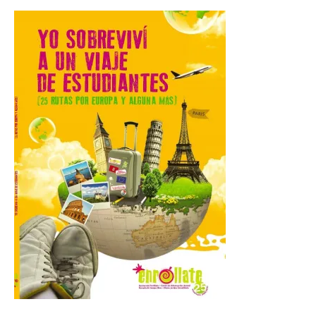
La Universidad de León
retoma las excavaciones
en La Peña del Castro para
profundizar en la vida
cotidiana de la Edad del
Hierro
6 Ago 2026
La novena campaña
arqueológica centrará sus
trabajos en el estudio de la
organización urbana y la
vida cotidiana del poblado
y contará con la participación de
estudiantes del grado en Historia. La
excavación se complementará con
actividades de divulgación abiertas […]
El Mercado Medieval abre
sus puertas en La Bañeza