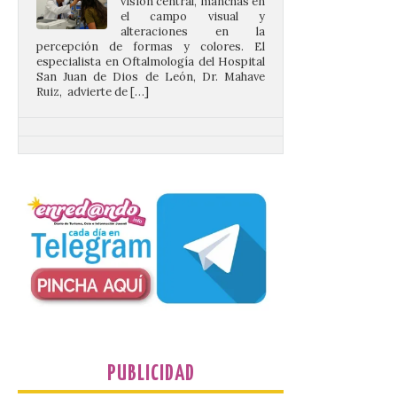
alteraciones en la
percepción de formas y colores. El
especialista en Oftalmología del Hospital
San Juan de Dios de León, Dr. Mahave
Ruiz, advierte de […]
La décimo séptima
fotografía León de…viaje
nos llega desde la
carretera CL 626 con
motivo de la marcha en
defensa de FEVE
6 Ago 2026
Nueva edición de León
de…viaje. Una iniciativa
organizado por la sección
juvenil de la Asociación
Enróllate, la Asociación
PUBLICIDAD
Conceyu País Llionés y el Diario de