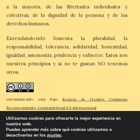
espectáculos nocturnos
a la mayoría, de las libertades individuales y
de la Fuente Baños de
Diana previstos para los
colectivas, de la dignidad de la persona y de los
días 8, 15 y 22 de agosto,
derechos humanos.
así como al encendido extraordinario del
día 25. La reserva de agua en el estanque
«El Mar», […]
Enrendando.info fomenta la pluralidad, la
responsabilidad, tolerancia, solidaridad, honestidad,
igualdad, autonomía, prudencia y esfuerzo. Estos son
El Descenso Internacional
nuestros principios y si no te gustan NO tenemos
del Sella arranca con el
otros.
homenaje a los campeones
y el izado de las banderas
autonómicas
6 Ago 2026
enredando.info está bajo
licencia de Creative Commons
Reconocimiento-CompartirIgual 4.0 Internacional
.
La 88.ª edición del
Utilizamos cookies para ofrecerte la mejor experiencia en
Descenso Internacional
nuestra web.
del Sella reunirá este año a
Puedes aprender más sobre qué cookies utilizamos o
1.291 palistas distribuidos
desactivarlas en los
ajustes
.
© 2026 Enredando
Política de privacidad
Política de cookies
Contacto
en 874 embarcaciones,