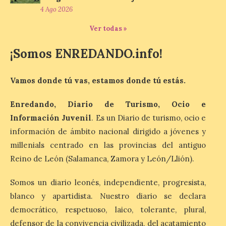
4 Ago 2026
6 Ago 2026
Ver todas »
Al hilo del estreno de La
¡Somos ENREDANDO.info!
Odisea de Christopher
Nolan. La pieza de vídeo
reúne una selección de
obras relacionadas con la
Vamos donde tú vas, estamos donde tú estás.
Antigüedad clásica, la mitología y los
viajes, que se suceden al ritmo de un
Enredando, Diario de Turismo, Ocio e
evocador tema de La […]
Información Juvenil
. Es un Diario de turismo, ocio e
información de ámbito nacional dirigido a jóvenes y
Patrimonio Nacional
millenials centrado en las provincias del antiguo
cancela la temporada de
Reino de León (Salamanca, Zamora y León/Llión).
fuentes de La Granja ante
la escasez de agua
Somos un diario leonés, independiente, progresista,
6 Ago 2026
blanco y apartidista. Nuestro diario se declara
democrático, respetuoso, laico, tolerante, plural,
defensor de la convivencia civilizada, del acatamiento
Esta medida afecta a los