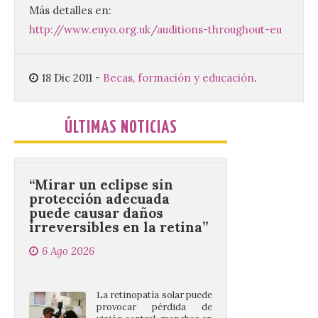
Más detalles en:
Se celebrará el próximo
http://www.euyo.org.uk/auditions-throughout-eu
domingo 16 de agosto, a
partir de las 23:00 horas,
en la Plaza Mayor de la
ciudad. El Salón de Plenos
18 Dic 2011
-
Becas, formación y educación
.
del Ayuntamiento de La Bañeza ha
acogido esta mañana la presentación
oficial del Festival One […]
ÚLTIMAS NOTICIAS
“Mirar un eclipse sin
protección adecuada
puede causar daños
irreversibles en la retina”
6 Ago 2026
La retinopatía solar puede
provocar pérdida de
visión central, manchas en
el campo visual y