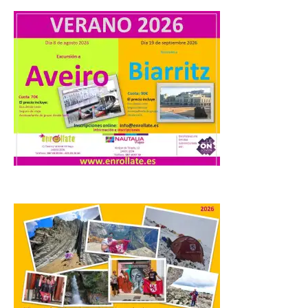
Turismo, Ocio e Información para
jóvenes “Enredando.info”. Eduardo
Morán nos envía desde la carretera […]
Camarzius fest: frente al
macroevento, un festival
cultural transformador
que apuesta por el legado.
6 Ago 2026
Los días 7, 8 y 9 de agosto
de 2026, Camarzana de
Tera volverá a convertirse
en punto de encuentro,
con la Villa Romana de
Orpheus. Vivimos un momento en el que la
música en directo mueve grandes
fenómenos de […]