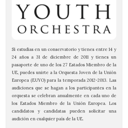
Si estudias en un conservatorio y tienes entre 14 y
24 años a 31 de diciembre de 2011 y tienes un
pasaporte de uno de los 27 Estados Miembro de la
UE, puedes unirte a la Orquesta Joven de la Unión
El Ayuntamiento de La
Europea (EUYO) para la temporada 2012-2013. Las
Bañeza presenta el
audiciones que se hagan a los participantes en la
Festival One More Time,
orquesta se celebran anualmente en cada uno de
una cita con la música de
los 80 y 90 para el 16 de
los Estados Miembro de la Unión Europea. Los
agosto en la Plaza Mayor.
candidatos y candidatas pueden solicitar una
6 Ago 2026
audición en cualquier país de la UE.