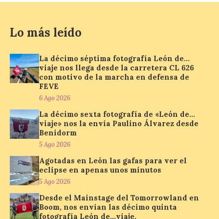
con más de 60 puestos y
un amplio programa de
animación.
Lo más leído
6 Ago 2026
La décimo séptima fotografía León de…
viaje nos llega desde la carretera CL 626
La programación
con motivo de la marcha en defensa de
incorpora un amplio
FEVE
calendario de actividades
de animación dirigidas a
6 Ago 2026
todos los públicos. La
Bañeza inauguró en la tarde de este
La décimo sexta fotografía de «León de…
martes 4 de agosto una nueva edición de
viaje» nos la envía Paulino Álvarez desde
su tradicional Mercado Medieval, que
Benidorm
hasta el próximo 6 […]
5 Ago 2026
Agotadas en León las gafas para ver el
eclipse en apenas unos minutos
Un viaje a la Antigüedad:
5 Ago 2026
el Museo del Prado
propone un recorrido por
Desde el Mainstage del Tomorrowland en
obras de su Colección de
Boom, nos envían las décimo quinta
inspiración clásica
fotografía León de…viaje.