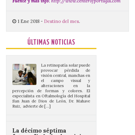
irreversibles en la retina”
Fuente y más info:
http://www.centerofportugal.com
6 Ago 2026
1 Ene 2018
-
Destino del mes
.
La retinopatía solar puede
provocar pérdida de
visión central, manchas en
ÚLTIMAS NOTICIAS
el campo visual y
alteraciones en la
percepción de formas y colores. El
especialista en Oftalmología del Hospital
San Juan de Dios de León, Dr. Mahave
Ruiz, advierte de […]
La décimo séptima
fotografía León de…viaje
nos llega desde la
carretera CL 626 con
motivo de la marcha en
defensa de FEVE
6 Ago 2026