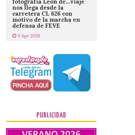
Nueva edición de León
de…viaje. Una iniciativa
organizado por la sección
juvenil de la Asociación
Enróllate, la Asociación
Conceyu País Llionés y el Diario de
Turismo, Ocio e Información para
jóvenes “Enredando.info”. Eduardo
Morán nos envía desde la carretera […]
Camarzius fest: frente al
macroevento, un festival
cultural transformador
que apuesta por el legado.
6 Ago 2026
PUBLICIDAD
Los días 7, 8 y 9 de agosto