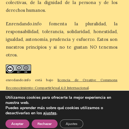
colectivas, de la dignidad de la persona y de los
6 Ago 2026
derechos humanos.
Enrendando.info fomenta la pluralidad, la
La 88.ª edición del
Descenso Internacional
responsabilidad, tolerancia, solidaridad, honestidad,
del Sella reunirá este año a
1.291 palistas distribuidos
igualdad, autonomía, prudencia y esfuerzo. Estos son
en 874 embarcaciones,
nuestros principios y si no te gustan NO tenemos
con representación de 22 países,
consolidando una vez más a la prueba
otros.
asturiana como una de las grandes
referencias del piragüismo internacional.
[…]
enredando.info está bajo
licencia de Creative Commons
Reconocimiento-CompartirIgual 4.0 Internacional
.
Utilizamos cookies para ofrecerte la mejor experiencia en
nuestra web.
Puedes aprender más sobre qué cookies utilizamos o
desactivarlas en los
ajustes
.
© 2026 Enredando
Política de privacidad
Política de cookies
Contacto
Aceptar
Rechazar
Ajustes