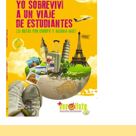
estudiantes del grado en Historia. La
excavación se complementará con
actividades de divulgación abiertas […]
El Mercado Medieval abre
sus puertas en La Bañeza
con más de 60 puestos y
un amplio programa de
animación.
6 Ago 2026
La programación
incorpora un amplio
calendario de actividades
de animación dirigidas a
todos los públicos. La
Bañeza inauguró en la tarde de este
martes 4 de agosto una nueva edición de
su tradicional Mercado Medieval, que
hasta el próximo 6 […]