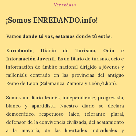
Patrimonio Nacional
Ver todas »
cancela la temporada de
fuentes de La Granja ante
la escasez de agua
¡Somos ENREDANDO.info!
6 Ago 2026
Vamos donde tú vas, estamos donde tú estás.
Esta medida afecta a los
Enredando, Diario de Turismo, Ocio e
espectáculos nocturnos
de la Fuente Baños de
Información Juvenil
. Es un Diario de turismo, ocio e
Diana previstos para los
información de ámbito nacional dirigido a jóvenes y
días 8, 15 y 22 de agosto,
así como al encendido extraordinario del
millenials centrado en las provincias del antiguo
día 25. La reserva de agua en el estanque
Reino de León (Salamanca, Zamora y León/Llión).
«El Mar», […]
Somos un diario leonés, independiente, progresista,
blanco y apartidista. Nuestro diario se declara
El Descenso Internacional
del Sella arranca con el
democrático, respetuoso, laico, tolerante, plural,
homenaje a los campeones
defensor de la convivencia civilizada, del acatamiento
y el izado de las banderas
a la mayoría, de las libertades individuales y
autonómicas