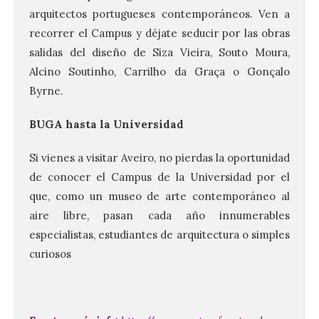
Bañeza presenta el
arquitectos portugueses contemporáneos. Ven a
Festival One More Time,
recorrer el Campus y déjate seducir por las obras
una cita con la música de
los 80 y 90 para el 16 de
salidas del diseño de Siza Vieira, Souto Moura,
agosto en la Plaza Mayor.
Alcino Soutinho, Carrilho da Graça o Gonçalo
Byrne.
6 Ago 2026
BUGA hasta la Universidad
Se celebrará el próximo
domingo 16 de agosto, a
Si vienes a visitar Aveiro, no pierdas la oportunidad
partir de las 23:00 horas,
en la Plaza Mayor de la
de conocer el Campus de la Universidad por el
ciudad. El Salón de Plenos
que, como un museo de arte contemporáneo al
del Ayuntamiento de La Bañeza ha
acogido esta mañana la presentación
aire libre, pasan cada año innumerables
oficial del Festival One […]
especialistas, estudiantes de arquitectura o simples
curiosos
“Mirar un eclipse sin
protección adecuada
puede causar daños