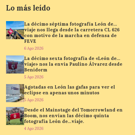
Lo más leído
Un viaje a la Antigüedad:
La décimo séptima fotografía León de…
el Museo del Prado
viaje nos llega desde la carretera CL 626
propone un recorrido por
con motivo de la marcha en defensa de
obras de su Colección de
FEVE
inspiración clásica
6 Ago 2026
6 Ago 2026
La décimo sexta fotografía de «León de…
viaje» nos la envía Paulino Álvarez desde
Benidorm
Al hilo del estreno de La
5 Ago 2026
Odisea de Christopher
Nolan. La pieza de vídeo
Agotadas en León las gafas para ver el
reúne una selección de
eclipse en apenas unos minutos
obras relacionadas con la
5 Ago 2026
Antigüedad clásica, la mitología y los
viajes, que se suceden al ritmo de un
Desde el Mainstage del Tomorrowland en
evocador tema de La […]
Boom, nos envían las décimo quinta
fotografía León de…viaje.
4 Ago 2026