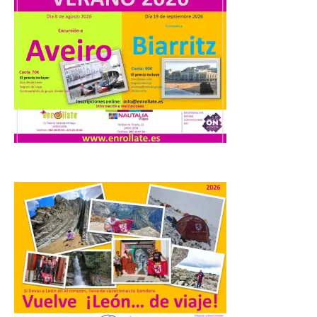
de 2026, Camarzana de
Tera volverá a convertirse
en punto de encuentro,
con la Villa Romana de
Orpheus. Vivimos un momento en el que la
música en directo mueve grandes
fenómenos de […]
El Ayuntamiento de
Cabrillanes analizará,
conforme a la legalidad, la
solicitud para la
celebración del Iberia
Eclipse Festival
6 Ago 2026
Durante la mañana de ayer
miércoles ha sido
registrada en el
Ayuntamiento una