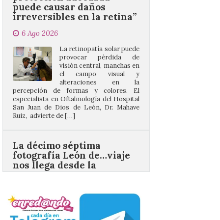
La retinopatía solar puede
provocar pérdida de
visión central, manchas en
el campo visual y
alteraciones en la
percepción de formas y colores. El
especialista en Oftalmología del Hospital
San Juan de Dios de León, Dr. Mahave
Ruiz, advierte de […]
La décimo séptima
fotografía León de…viaje
nos llega desde la
carretera CL 626 con
motivo de la marcha en
defensa de FEVE
6 Ago 2026
Nueva edición de León
de…viaje. Una iniciativa
organizado por la sección
juvenil de la Asociación