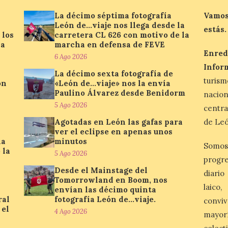
La décimo séptima fotografía
Vamos
León de…viaje nos llega desde la
estás.
 los
carretera CL 626 con motivo de la
la
marcha en defensa de FEVE
Enred
6 Ago 2026
Infor
La décimo sexta fotografía de
turis
ón
«León de…viaje» nos la envía
Paulino Álvarez desde Benidorm
nacio
5 Ago 2026
centra
Agotadas en León las gafas para
de Leó
ver el eclipse en apenas unos
la
minutos
Somos
 la
5 Ago 2026
progre
Desde el Mainstage del
diario
Tomorrowland en Boom, nos
laico
envían las décimo quinta
ral
fotografía León de…viaje.
conviv
 el
4 Ago 2026
mayor