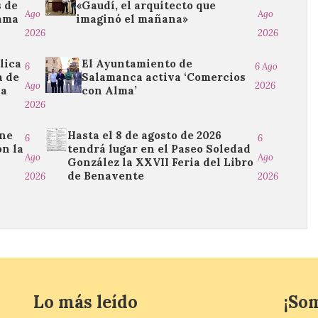
 de
«Gaudí, el arquitecto que
Ago
Ago
rama
imaginó el mañana»
2026
2026
lica
El Ayuntamiento de
6
6 Ago
a de
Salamanca activa ‘Comercios
Ago
2026
na
con Alma’
2026
ine
Hasta el 8 de agosto de 2026
6
6
on la
tendrá lugar en el Paseo Soledad
Ago
Ago
González la XXVII Feria del Libro
de Benavente
2026
2026
Lo más leído
¡So