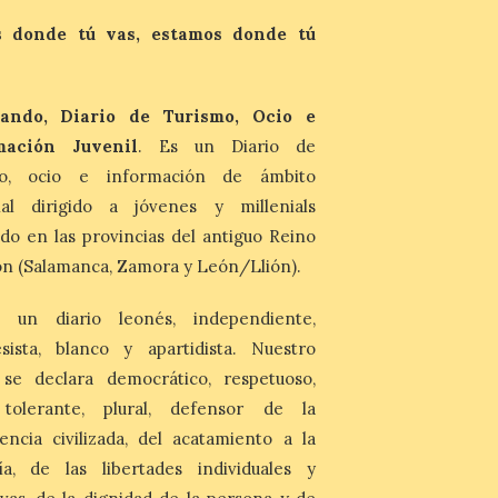
evocador tema de La […]
 donde tú vas, estamos donde tú
Patrimonio Nacional
cancela la temporada de
fuentes de La Granja ante
ando, Diario de Turismo, Ocio e
la escasez de agua
mación Juvenil
. Es un Diario de
6 Ago 2026
mo, ocio e información de ámbito
nal dirigido a jóvenes y millenials
Esta medida afecta a los
espectáculos nocturnos
do en las provincias del antiguo Reino
de la Fuente Baños de
Diana previstos para los
n (Salamanca, Zamora y León/Llión).
días 8, 15 y 22 de agosto,
así como al encendido extraordinario del
 un diario leonés, independiente,
día 25. La reserva de agua en el estanque
«El Mar», […]
sista, blanco y apartidista. Nuestro
 se declara democrático, respetuoso,
El Descenso Internacional
, tolerante, plural, defensor de la
del Sella arranca con el
encia civilizada, del acatamiento a la
homenaje a los campeones
ía, de las libertades individuales y
y el izado de las banderas
autonómicas