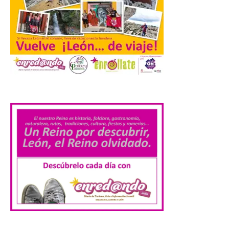
Pasen y vean: Gordoncillo
celebra el XXIV festival de
payasos
8 Ago 2026
.
La información en la web
del Ayuntamiento sobre
este evento es del año
2022 y la de su página de
turismo de 2025 La firme
apuesta cultural que en las últimas
décadas viene desarrollando Gordoncillo,
tiene un momento culminante en […]
Villadangos recrea la
batalla en el que se
decidió el futuro del Reino
de León