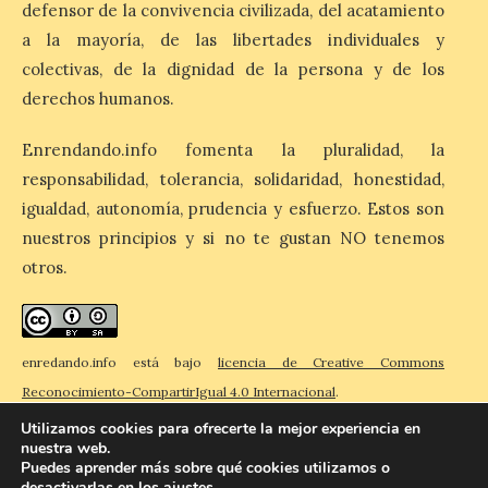
defensor de la convivencia civilizada, del acatamiento
Unión del Pueblo […]
a la mayoría, de las libertades individuales y
colectivas, de la dignidad de la persona y de los
derechos humanos.
La Universidad de León
distribuye folletos con la
programación del evento
Enrendando.info fomenta la pluralidad, la
del eclipse solar que
responsabilidad, tolerancia, solidaridad, honestidad,
organiza con la ESA y el
igualdad, autonomía, prudencia y esfuerzo. Estos son
Ayuntamiento
nuestros principios y si no te gustan NO tenemos
7 Ago 2026
otros.
Los materiales ya pueden
recogerse gratuitamente
en la Oficina de
enredando.info está bajo
licencia de Creative Commons
Información Turística de
León e incluyen, además
Reconocimiento-CompartirIgual 4.0 Internacional
.
del programa del evento, una guía
Utilizamos cookies para ofrecerte la mejor experiencia en
práctica con recomendaciones
elaboradas por especialistas para
nuestra web.
observar el eclipse con seguridad León, 7
Puedes aprender más sobre qué cookies utilizamos o
de agosto de 2026. La programación […]
desactivarlas en los
ajustes
.