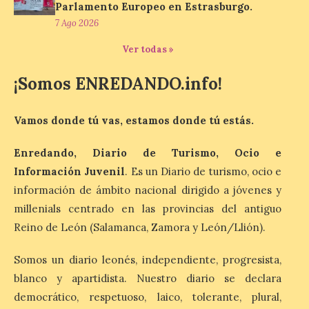
Conceyu País Llionés y el Diario de
Parlamento Europeo en Estrasburgo.
Turismo, Ocio e Información para
7 Ago 2026
jóvenes “Enredando.info”. . La
decimoctava fotografía de León de…viaje
Ver todas »
nos […]
¡Somos ENREDANDO.info!
UPL insta a la Junta a
actuar para salvar el
Vamos donde tú vas, estamos donde tú estás.
castillo del Asmesnal, un
BIC en estado de ruina
Enredando, Diario de Turismo, Ocio e
7 Ago 2026
Información Juvenil
. Es un Diario de turismo, ocio e
información de ámbito nacional dirigido a jóvenes y
millenials centrado en las provincias del antiguo
Un Bien de Interés
Cultural abandonado
Reino de León (Salamanca, Zamora y León/Llión).
desde 1949. Los
procuradores leonesistas
Somos un diario leonés, independiente, progresista,
plantean que la Junta
contacte cuanto antes con los
blanco y apartidista. Nuestro diario se declara
propietarios para exigirles medidas
inmediatas que frenen el deterioro y el
democrático, respetuoso, laico, tolerante, plural,
riesgo de colapso. Los procuradores de