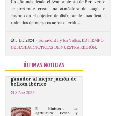
Un año más desde el Ayuntamiento de Benavente
con la presencia del
alcalde de Astorga, José
se pretende crear una atmósfera de magia e
Luis Nieto, que se acercó
hasta la feria acompañado
ilusión con el objetivo de disfrutar de unas fiestas
por el organizador de la iniciativa, Isaac
rodeados de nuestros seres queridos.
Cancillo Carro. Astorga, 8 de agosto de
2026. — La I Feria de […]
3 Dic 2024
-
Benavente y los Valles
,
ES TIEMPO
DE NAVIDAD
NOTICIAS DE NUESTRA REGIÓN
.
El Jamón de bellota 100 %
ibérico «Guillén» de
Guijuelo ha sido el
ganador al mejor jamón de
ÚLTIMAS NOTICIAS
bellota ibérico
8 Ago 2026
El Ministerio de
Agricultura, Pesca y
Alimentación concede el
premio Alimentos de
España a los mejores