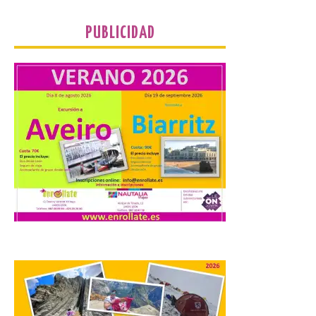
Montaña Occidental. […]
PUBLICIDAD
Más de 10.000 personas
han visitado las
exposiciones ‘Alma de
América. Arte y mito
precolombino’ y ‘Mundus
Novus’ en la Sala de San
Eloy
8 Ago 2026
Ambas exposiciones se
podrán visitar hasta el 30
de agosto y la entrada es
gratuita. El horario de
apertura es de martes a
domingo, de 11:30 a 13:30 horas y de 18:00
a 21:00 horas. La Sala de San Eloy […]