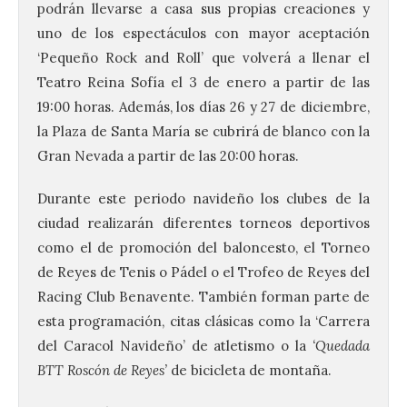
podrán llevarse a casa sus propias creaciones y
uno de los espectáculos con mayor aceptación
‘Pequeño Rock and Roll’ que volverá a llenar el
Teatro Reina Sofía el 3 de enero a partir de las
19:00 horas. Además, los días 26 y 27 de diciembre,
la Plaza de Santa María se cubrirá de blanco con la
Gran Nevada a partir de las 20:00 horas.
Durante este periodo navideño los clubes de la
ciudad realizarán diferentes torneos deportivos
como el de promoción del baloncesto, el Torneo
La I Feria de la Cerveza
de Reyes de Tenis o Pádel o el Trofeo de Reyes del
Artesana de Astorga
arranca con una gran
Racing Club Benavente. También forman parte de
acogida del público
esta programación, citas clásicas como la ‘Carrera
8 Ago 2026
del Caracol Navideño’ de atletismo o la
‘Quedada
BTT Roscón de Reyes’
de bicicleta de montaña.
La inauguración contó