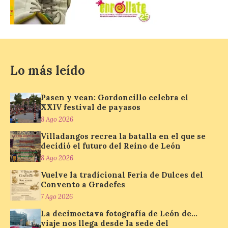
de Santa María la Real de
Gradefes. Una cita
imprescindible para disfrutar de los
mejores dulces conventuales, tradición,
cultura y un ambiente único. El
Ayuntamiento de Gradefes, intentando
[…]
Lo más leído
La decimoctava fotografía
Pasen y vean: Gordoncillo celebra el
XXIV festival de payasos
de León de…viaje nos llega
desde la sede del
8 Ago 2026
Parlamento Europeo en
Villadangos recrea la batalla en el que se
Estrasburgo.
decidió el futuro del Reino de León
7 Ago 2026
8 Ago 2026
Vuelve la tradicional Feria de Dulces del
Convento a Gradefes
Nueva edición de León
de…viaje. Una iniciativa
7 Ago 2026
organizado por la sección
La decimoctava fotografía de León de…
juvenil de la Asociación
Enróllate, la Asociación
viaje nos llega desde la sede del