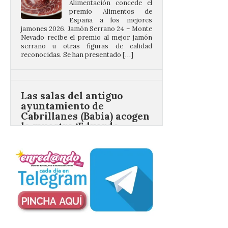
jamones 2026. Jamón Serrano 24 – Monte
Nevado recibe el premio al mejor jamón
serrano u otras figuras de calidad
reconocidas. Se han presentado […]
Las salas del antiguo
ayuntamiento de
Cabrillanes (Babia) acogen
la muestra ‘Eduardo
Arroyo en la colección del
ILC’
8 Ago 2026
La muestra, que podrá
contemplarse hasta el
próximo 4 de octubre,
plantea tanto los temas
que más preocupaban y
fascinaban a este autor de talla
internacional como las múltiples técnicas
que usó y sus sólidos vínculos con la