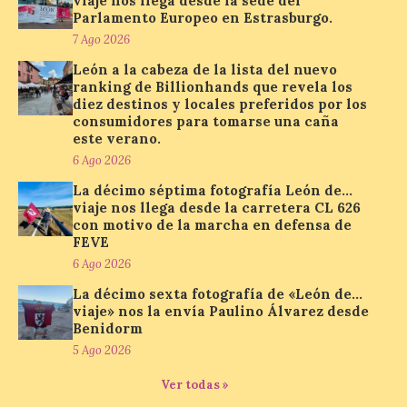
viaje nos llega desde la sede del
solar del 12 de agosto de 2026 sin
Parlamento Europeo en Estrasburgo.
obstáculos. El visor es una herramienta a
la […]
7 Ago 2026
León a la cabeza de la lista del nuevo
ranking de Billionhands que revela los
diez destinos y locales preferidos por los
Paradores renueva su
consumidores para tomarse una caña
compromiso con La Vuelta
este verano.
como patrocinador oficial
6 Ago 2026
7 Ago 2026
La décimo séptima fotografía León de…
viaje nos llega desde la carretera CL 626
con motivo de la marcha en defensa de
La cadena hotelera pública
FEVE
volverá a estar presente
6 Ago 2026
en la zona de descanso
junto al control de firmas
La décimo sexta fotografía de «León de…
y, como novedad, en el
viaje» nos la envía Paulino Álvarez desde
Leaders Lounge, dos espacios exclusivos
para los ciclistas. El recorrido de La
Benidorm
Vuelta discurrirá junto a 17 […]
5 Ago 2026
Ver todas »