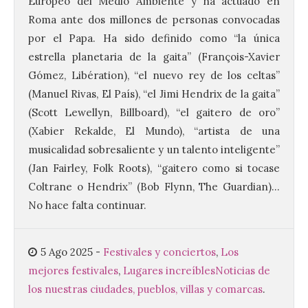
Europeo del Medio Ambiente y ha actuado en
Roma ante dos millones de personas convocadas
por el Papa. Ha sido definido como “la única
Vuelve la tradicional Feria
estrella planetaria de la gaita” (François-Xavier
de Dulces del Convento a
Gómez, Libération), “el nuevo rey de los celtas”
Gradefes
(Manuel Rivas, El País), “el Jimi Hendrix de la gaita”
7 Ago 2026
(Scott Lewellyn, Billboard), “el gaitero de oro”
(Xabier Rekalde, El Mundo), “artista de una
Tendrá lugar el 9 de
musicalidad sobresaliente y un talento inteligente”
agosto en los aledaños del
(Jan Fairley, Folk Roots), “gaitero como si tocase
monasterio cisterciense
de Santa María la Real de
Coltrane o Hendrix” (Bob Flynn, The Guardian)…
Gradefes. Una cita
imprescindible para disfrutar de los
No hace falta continuar.
mejores dulces conventuales, tradición,
cultura y un ambiente único. El
Ayuntamiento de Gradefes, intentando
[…]
5 Ago 2025
-
Festivales y conciertos
,
Los
mejores festivales
,
Lugares increíbles
Noticias de
los nuestras ciudades, pueblos, villas y comarcas
.
La decimoctava fotografía