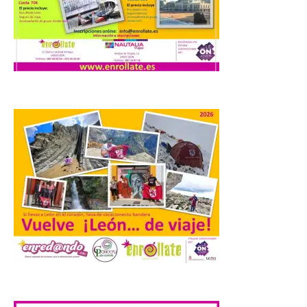
7 Ago 2026
Los materiales ya pueden
recogerse gratuitamente
en la Oficina de
Información Turística de
León e incluyen, además
del programa del evento, una guía
práctica con recomendaciones
elaboradas por especialistas para
observar el eclipse con seguridad León, 7
de agosto de 2026. La programación […]
Laciana comienza su
programación para
disfrutar el eclipse total
del 12 de agosto
.
7 Ago 2026