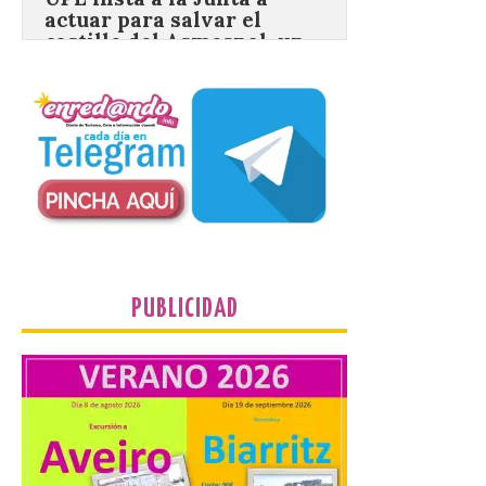
BIC en estado de ruina
7 Ago 2026
Un Bien de Interés
Cultural abandonado
desde 1949. Los
procuradores leonesistas
plantean que la Junta
contacte cuanto antes con los
propietarios para exigirles medidas
inmediatas que frenen el deterioro y el
riesgo de colapso. Los procuradores de
Unión del Pueblo […]
PUBLICIDAD
La Universidad de León
distribuye folletos con la
programación del evento
del eclipse solar que
organiza con la ESA y el
Ayuntamiento