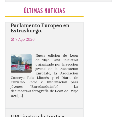
de León de…viaje nos llega
desde la sede del
ÚLTIMAS NOTICIAS
Parlamento Europeo en
Estrasburgo.
7 Ago 2026
Nueva edición de León
de…viaje. Una iniciativa
organizado por la sección
juvenil de la Asociación
Enróllate, la Asociación
Conceyu País Llionés y el Diario de
Turismo, Ocio e Información para
jóvenes “Enredando.info”. . La
decimoctava fotografía de León de…viaje
nos […]
UPL insta a la Junta a
actuar para salvar el
castillo del Asmesnal, un