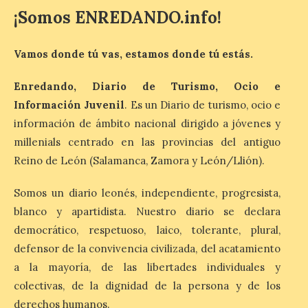
Última llamada: Eclipse
¡Somos ENREDANDO.info!
total del 12 de agosto.
Dónde alojarse y a qué
precio
Vamos donde tú vas, estamos donde tú estás.
7 Ago 2026
Enredando, Diario de Turismo, Ocio e
Información Juvenil
. Es un Diario de turismo, ocio e
León es la provincia más
información de ámbito nacional dirigido a jóvenes y
económica (116€/noche),
pero también una de las
millenials centrado en las provincias del antiguo
más agotadas: solo un 4%
Reino de León (Salamanca, Zamora y León/Llión).
de alojamientos libres.
Zamora, Palencia y Álava son las
provincias con menos margen: apenas un
Somos un diario leonés, independiente, progresista,
1% de los alojamientos siguen libres para
esas […]
blanco y apartidista. Nuestro diario se declara
democrático, respetuoso, laico, tolerante, plural,
defensor de la convivencia civilizada, del acatamiento
El eclipse genera un boom
a la mayoría, de las libertades individuales y
de reservas hoteleras y
colectivas, de la dignidad de la persona y de los
precios desorbitados,
según SiteMinder
derechos humanos.