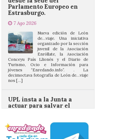
7 Ago 2026
Nueva edición de León
de…viaje. Una iniciativa
organizado por la sección
juvenil de la Asociación
Enróllate, la Asociación
Conceyu País Llionés y el Diario de
Turismo, Ocio e Información para
jóvenes “Enredando.info”. . La
decimoctava fotografía de León de…viaje
nos […]
UPL insta a la Junta a
actuar para salvar el
castillo del Asmesnal, un
BIC en estado de ruina
7 Ago 2026
Un Bien de Interés
Cultural abandonado
desde 1949. Los
procuradores leonesistas