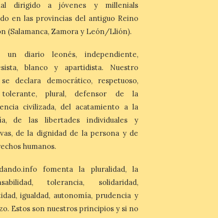
nal dirigido a jóvenes y millenials
Última llamada: Eclipse
total del 12 de agosto.
do en las provincias del antiguo Reino
Dónde alojarse y a qué
n (Salamanca, Zamora y León/Llión).
precio
7 Ago 2026
 un diario leonés, independiente,
sista, blanco y apartidista. Nuestro
León es la provincia más
económica (116€/noche),
 se declara democrático, respetuoso,
pero también una de las
, tolerante, plural, defensor de la
más agotadas: solo un 4%
de alojamientos libres.
encia civilizada, del acatamiento a la
Zamora, Palencia y Álava son las
provincias con menos margen: apenas un
ía, de las libertades individuales y
1% de los alojamientos siguen libres para
ivas, de la dignidad de la persona y de
esas […]
rechos humanos.
El eclipse genera un boom
dando.info fomenta la pluralidad, la
de reservas hoteleras y
nsabilidad, tolerancia, solidaridad,
precios desorbitados,
según SiteMinder
idad, igualdad, autonomía, prudencia y
zo. Estos son nuestros principios y si no
7 Ago 2026