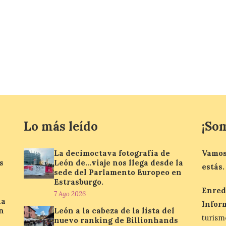
Lo más leído
¡So
La decimoctava fotografía de
Vamos
s
León de…viaje nos llega desde la
estás.
sede del Parlamento Europeo en
Estrasburgo.
Enred
7 Ago 2026
la
Infor
n
León a la cabeza de la lista del
turis
nuevo ranking de Billionhands