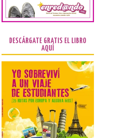
Joven 2026 en su primer
mes de vigencia
7 Ago 2026
Las personas que hayan
cumplido o cumplan 18
años en 2026 pueden
DESCÁRGATE GRATIS EL LIBRO
solicitar esta ayuda en la
AQUÍ
web
https://bonoculturajoven.gob.es/ hasta el
31 de octubre. Desde este año, los 400
euros del Bono pueden utilizarse tanto
para consumir productos culturales como
[…]
El Gobierno de España
lanza un visor web para
localizar y disfrutar del
eclipse solar del 12 de
agosto con seguridad
7 Ago 2026