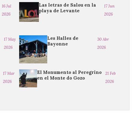
Las letras de Salou en la
16 Jul
17 Jun
playa de Levante
2026
2026
Les Halles de
17 May
30 Abr
Bayonne
2026
2026
El Monumento al Peregrino
17 Mar
21 Feb
en el Monte do Gozo
2026
2026