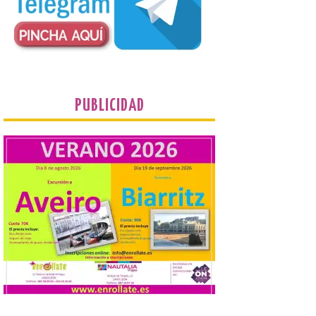
plantean que la Junta
contacte cuanto antes con los
propietarios para exigirles medidas
inmediatas que frenen el deterioro y el
riesgo de colapso. Los procuradores de
Unión del Pueblo […]
PUBLICIDAD
La Universidad de León
distribuye folletos con la
programación del evento
del eclipse solar que
organiza con la ESA y el
Ayuntamiento
7 Ago 2026
Los materiales ya pueden
recogerse gratuitamente
en la Oficina de
Información Turística de
León e incluyen, además
del programa del evento, una guía
práctica con recomendaciones
elaboradas por especialistas para