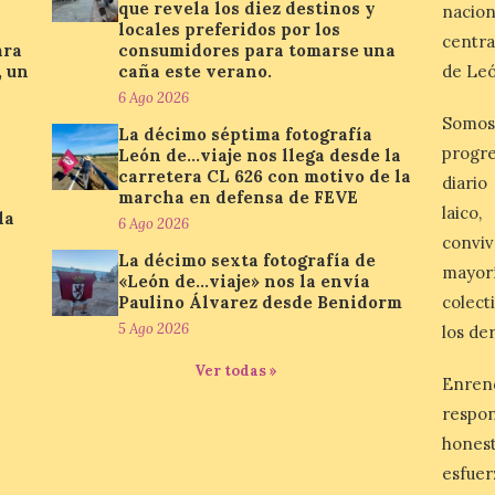
que revela los diez destinos y
nacio
locales preferidos por los
centra
ara
consumidores para tomarse una
, un
caña este verano.
de Leó
6 Ago 2026
Somos
La décimo séptima fotografía
progre
León de…viaje nos llega desde la
carretera CL 626 con motivo de la
diario
marcha en defensa de FEVE
laico
la
6 Ago 2026
conviv
La décimo sexta fotografía de
mayor
«León de…viaje» nos la envía
Paulino Álvarez desde Benidorm
colect
5 Ago 2026
los de
Ver todas »
Enren
respo
honest
esfuer