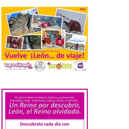
observar el eclipse con seguridad León, 7
de agosto de 2026. La programación […]
Laciana comienza su
programación para
disfrutar el eclipse total
del 12 de agosto
7 Ago 2026
Durante los días 1 y 2 de
agosto, tanto el público
infantil como el adulto
pudo disfrutar de un
.
planetario que se instaló
en el polideportivo municipal, con pases
de mañana dedicados preferentemente al
público infantil y, el resto del […]
Más de 200.000 jóvenes
nacidos en 2008 ya han
solicitado el Bono Cultural