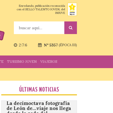
Enredando, publicación reconocida
Vuelve la tradicional Feria
con el SELLO TALENTO JOVEN, del
de Dulces del Convento a
INJUVE
Gradefes
7 Ago 2026
Buscar
Tendrá lugar el 9 de
agosto en los aledaños del
monasterio cisterciense
2:7:6
Nº 5357
(ÉPOCA III)
de Santa María la Real de
Gradefes. Una cita
imprescindible para disfrutar de los
mejores dulces conventuales, tradición,
TE
TURISMO JOVEN
VIAJEROS
cultura y un ambiente único. El
Ayuntamiento de Gradefes, intentando
[…]
La decimoctava fotografía
ÚLTIMAS NOTICIAS
de León de…viaje nos llega
desde la sede del
Parlamento Europeo en
Estrasburgo.