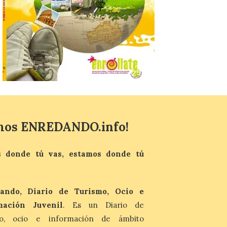
Se trata de un visor web
que permite conocer la
posición exacta del Sol y
así localizar el lugar ideal
para observar el eclipse
solar del 12 de agosto de 2026 sin
obstáculos. El visor es una herramienta a
la […]
Paradores renueva su
compromiso con La Vuelta
como patrocinador oficial
mos ENREDANDO.info!
7 Ago 2026
La cadena hotelera pública
 donde tú vas, estamos donde tú
volverá a estar presente
en la zona de descanso
junto al control de firmas
y, como novedad, en el
Leaders Lounge, dos espacios exclusivos
ando, Diario de Turismo, Ocio e
para los ciclistas. El recorrido de La
mación Juvenil
. Es un Diario de
Vuelta discurrirá junto a 17 […]
mo, ocio e información de ámbito