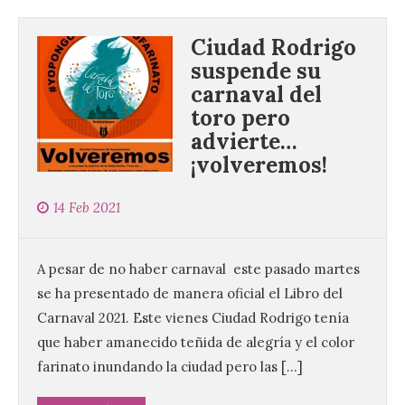
Ciudad Rodrigo
suspende su
La Comisión actualiza su
carnaval del
programa insignia de
prácticas Blue Book,
toro pero
abriéndolo a titulados de
advierte…
EFP
¡volveremos!
6 Ago 2026
14 Feb 2021
Las solicitudes estarán
abiertas del 22 de julio al 4
de septiembre de 2026.
A pesar de no haber carnaval este pasado martes
Bruselas, 6 de agosto de
se ha presentado de manera oficial el Libro del
2026.- La Comisión
Europea ha actualizado las normas de su
Carnaval 2021. Este vienes Ciudad Rodrigo tenía
programa de prácticas, estableciendo un
que haber amanecido teñida de alegría y el color
marco único modernizado que hace que el
programa […]
farinato inundando la ciudad pero las […]