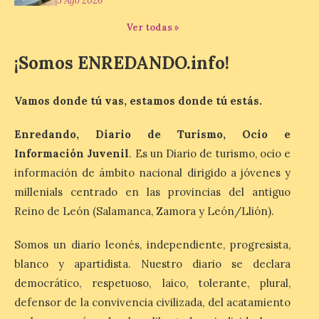
juvenil de la Asociación
5 Ago 2026
Enróllate, la Asociación
Conceyu País Llionés y el Diario de
Ver todas »
Turismo, Ocio e Información para
jóvenes “Enredando.info”. Eduardo
¡Somos ENREDANDO.info!
Morán nos envía desde la carretera […]
Vamos donde tú vas, estamos donde tú estás.
Camarzius fest: frente al
macroevento, un festival
Enredando, Diario de Turismo, Ocio e
cultural transformador
Información Juvenil
. Es un Diario de turismo, ocio e
que apuesta por el legado.
información de ámbito nacional dirigido a jóvenes y
6 Ago 2026
millenials centrado en las provincias del antiguo
Reino de León (Salamanca, Zamora y León/Llión).
Los días 7, 8 y 9 de agosto
de 2026, Camarzana de
Somos un diario leonés, independiente, progresista,
Tera volverá a convertirse
blanco y apartidista. Nuestro diario se declara
en punto de encuentro,
con la Villa Romana de
democrático, respetuoso, laico, tolerante, plural,
Orpheus. Vivimos un momento en el que la
música en directo mueve grandes
defensor de la convivencia civilizada, del acatamiento
fenómenos de […]