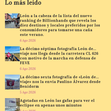
provocar pérdida de
Lo más leído
visión central, manchas en
el campo visual y
alteraciones en la
León a la cabeza de la lista del nuevo
percepción de formas y colores. El
ranking de Billionhands que revela los
especialista en Oftalmología del Hospital
diez destinos y locales preferidos por los
San Juan de Dios de León, Dr. Mahave
consumidores para tomarse una caña
Ruiz, advierte de […]
este verano.
6 Ago 2026
La décimo séptima fotografía León de…
La décimo séptima
viaje nos llega desde la carretera CL 626
fotografía León de…viaje
con motivo de la marcha en defensa de
nos llega desde la
FEVE
carretera CL 626 con
6 Ago 2026
motivo de la marcha en
defensa de FEVE
La décimo sexta fotografía de «León de…
viaje» nos la envía Paulino Álvarez desde
6 Ago 2026
Benidorm
5 Ago 2026
Nueva edición de León
Agotadas en León las gafas para ver el
de…viaje. Una iniciativa
eclipse en apenas unos minutos
organizado por la sección