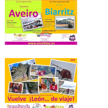
para ver el Eclipse de Sol
6 Ago 2026
Miradores naturales,
pueblos con alma y
paisajes de leyenda
convierten la Comarca de
Liébana en uno de los
destinos más bonitos para disfrutar de
este fenómeno astronómico único. Un
eclipse total de sol será visible en la
Península Ibérica durante […]
León a la cabeza de la lista
del nuevo ranking de
Billionhands que revela
los diez destinos y locales
preferidos por los
consumidores para
tomarse una caña este