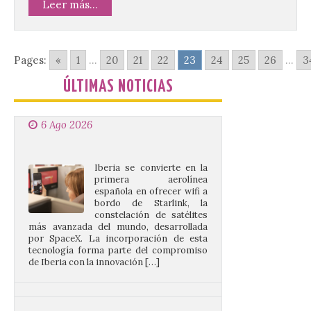
Leer más...
Despega el primer avión
de Iberia con wifi de alta
velocidad gratuito de
Pages:
«
1
...
20
21
22
23
24
25
26
...
3
Starlink
6 Ago 2026
ÚLTIMAS NOTICIAS
Iberia se convierte en la
primera aerolínea
española en ofrecer wifi a
bordo de Starlink, la
constelación de satélites
más avanzada del mundo, desarrollada
por SpaceX. La incorporación de esta
tecnología forma parte del compromiso
de Iberia con la innovación […]
La Junta promueve la
contratación temporal de
jóvenes desempleados