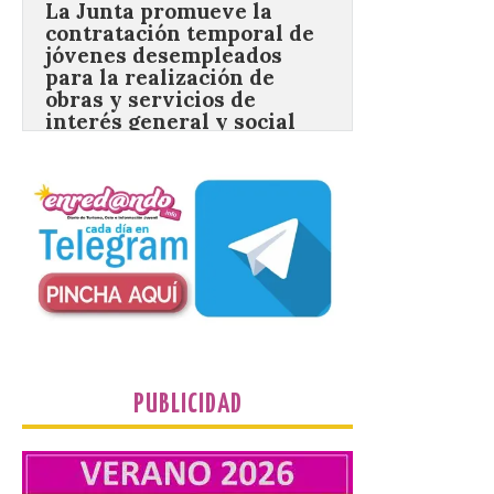
para la realización de
obras y servicios de
interés general y social
con más de 8,7 millones de
euros de inversión
6 Ago 2026
La Consejería de
Industria, Universidades,
Empleo y Comercio
destina 8,75 millones de
euros al programa JOVEL
2026, cofinanciado por el Fondo Social
Europeo Plus (FSE+), para favorecer la
contratación temporal de 300 jóvenes
desempleados inscritos en el Sistema
Nacional de […]
PUBLICIDAD
En la Comarca de Liébana
tienes 6 rincones únicos