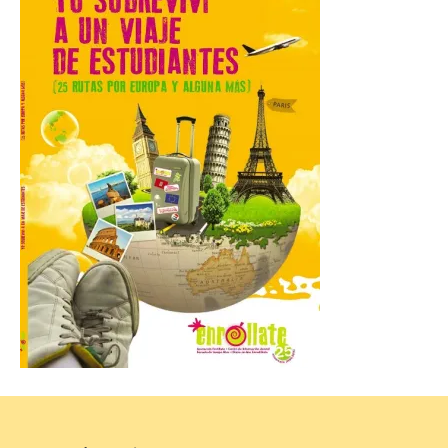
6 Ago 2026
Se celebrará el próximo
domingo 16 de agosto, a
partir de las 23:00 horas,
en la Plaza Mayor de la
ciudad. El Salón de Plenos
del Ayuntamiento de La Bañeza ha
acogido esta mañana la presentación
oficial del Festival One […]
“Mirar un eclipse sin
protección adecuada
puede causar daños
irreversibles en la retina”
6 Ago 2026
La retinopatía solar puede