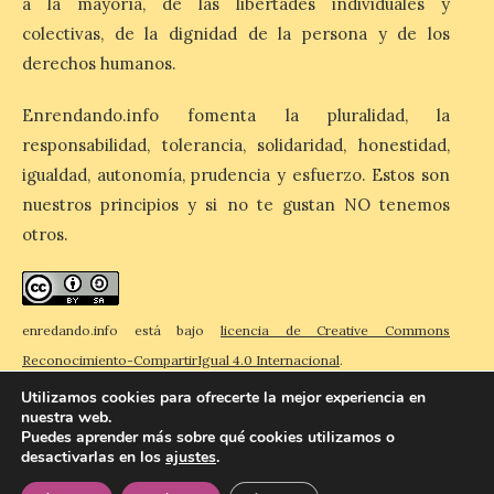
a la mayoría, de las libertades individuales y
colectivas, de la dignidad de la persona y de los
derechos humanos.
El Ayuntamiento de
Cabrillanes analizará,
Enrendando.info fomenta la pluralidad, la
conforme a la legalidad, la
solicitud para la
responsabilidad, tolerancia, solidaridad, honestidad,
celebración del Iberia
igualdad, autonomía, prudencia y esfuerzo. Estos son
Eclipse Festival
nuestros principios y si no te gustan NO tenemos
6 Ago 2026
otros.
Durante la mañana de ayer
miércoles ha sido
enredando.info está bajo
licencia de Creative Commons
registrada en el
Ayuntamiento una
Reconocimiento-CompartirIgual 4.0 Internacional
.
solicitud relacionada con
la celebración de este evento. Ante las
Utilizamos cookies para ofrecerte la mejor experiencia en
informaciones aparecidas en distintos
nuestra web.
medios de comunicación sobre la posible
Puedes aprender más sobre qué cookies utilizamos o
celebración del denominado Iberia
desactivarlas en los
ajustes
.
© 2026 Enredando
Política de privacidad
Política de cookies
Contacto
Eclipse Festival en […]