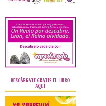
verano.
.
6 Ago 2026
El nuevo ranking de
Billionhands revela los
diez destinos y locales
preferidos por los
consumidores para
tomarse una caña este verano, con León y
Madrid a la cabeza de la lista. Salamanca
ocupa el noveno lugar. Los españoles
priorizan las […]
El Ayuntamiento de La
DESCÁRGATE GRATIS EL LIBRO
Bañeza presenta el
AQUÍ
Festival One More Time,
una cita con la música de
los 80 y 90 para el 16 de
agosto en la Plaza Mayor.