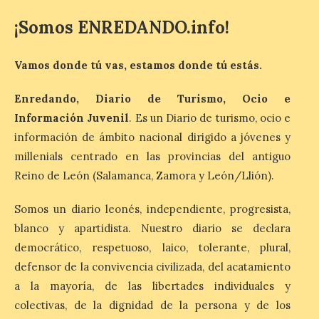
¡Somos ENREDANDO.info!
La exposición que se
inaugurará el sábado día 8
de agosto a las doce y
Vamos donde tú vas, estamos donde tú estás.
media de la mañana,
durante la ‘Feria de
minerales, rocas y fósiles de Castilla y
Enredando, Diario de Turismo, Ocio e
León’, podrá visitarse hasta finales del
Información Juvenil
. Es un Diario de turismo, ocio e
mes de noviembre, con […]
información de ámbito nacional dirigido a jóvenes y
millenials centrado en las provincias del antiguo
Reino de León (Salamanca, Zamora y León/Llión).
La Bañeza inicia sus
fiestas con el pregón a
cargo de Arturo Martínez
Somos un diario leonés, independiente, progresista,
Matilla
blanco y apartidista. Nuestro diario se declara
8 Ago 2026
democrático, respetuoso, laico, tolerante, plural,
defensor de la convivencia civilizada, del acatamiento
a la mayoría, de las libertades individuales y
El Ayuntamiento de La
Bañeza designa a Arturo
colectivas, de la dignidad de la persona y de los
Martínez Matilla como