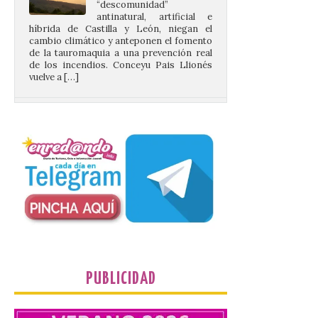
cambio climático y anteponen el fomento
de la tauromaquia a una prevención real
de los incendios. Conceyu Pais Llionés
vuelve a […]
Santander aconseja acudir
a pie o en transporte
público y evitar el
vehículo privado para el
eclipse
8 Ago 2026
El TUS cuenta con líneas
que llegan a la zona en
puntos como el faro de
Cabo Mayor, Cueto,
Corbanera o Ciriego y
PUBLICIDAD
reforzará la movilidad con un servicio
especial de lanzaderas desde el PCTCAN
a Ciriego. El Ayuntamiento de […]