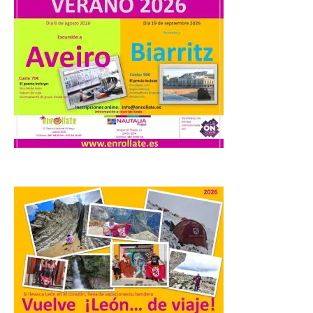
Turismo de Extremadura
impulsa nuevas
iniciativas relacionadas
con el trío de eclipses para
afianzar a Extremadura
como referente en
astroturismo
8 Ago 2026
Extremadura cuenta con
uno de los cielos
estrellados con menor
contaminación lumínica
de Europa, un recurso
natural que permite disfrutar de
actividades de astroturismo durante todo
el año. La Dirección General de Turismo
ha puesto en marcha diversas iniciativas
relacionadas […]