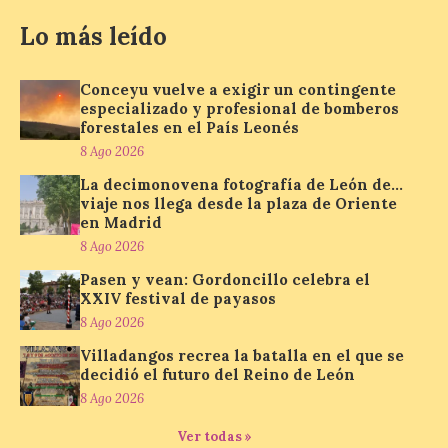
Madrid
Lo más leído
8 Ago 2026
Conceyu vuelve a exigir un contingente
Nueva edición de León
especializado y profesional de bomberos
de…viaje. Una iniciativa
forestales en el País Leonés
organizado por la sección
8 Ago 2026
juvenil de la Asociación
Enróllate, la Asociación
La decimonovena fotografía de León de…
Conceyu País Llionés y el Diario de
viaje nos llega desde la plaza de Oriente
Turismo, Ocio e Información para
en Madrid
jóvenes “Enredando.info”. Pilar Aller Aller
nos envía la décimo […]
8 Ago 2026
Pasen y vean: Gordoncillo celebra el
XXIV festival de payasos
Los minerales y sus usos
8 Ago 2026
más comunes centran la
Villadangos recrea la batalla en el que se
nueva exposición del
decidió el futuro del Reino de León
Museo de la Siderurgia y
8 Ago 2026
la Minería de Sabero
8 Ago 2026
Ver todas »