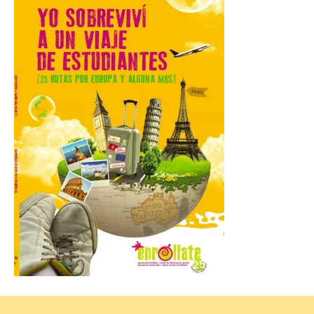
Gijon prohíbe el baño en
San Lorenzo, Poniente y
Arbeyal el día del eclipse a
partir de las 19.00 horas.
8 Ago 2026
Incide en que el eclipse se
verá desde múltiples
puntos de la ciudad, por lo
que no será necesario
desplazarse y se
recomienda no acudir a Gijón/Xixón en
coche ni usarlo ese día. Los accesos a
la Campa Torres y La […]
La decimonovena
fotografía de León de…
viaje nos llega desde la
plaza de Oriente en