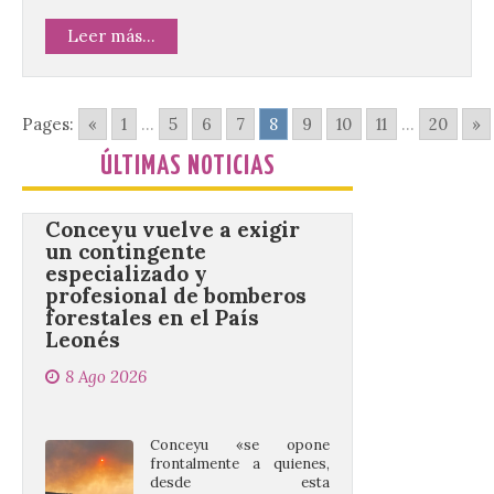
(UPSA), premiará composiciones
inéditas, destinadas a coro, con un
Leer más...
premio de 3.000 euros. Las candidaturas
podrán presentarse hasta el 30 de
noviembre. La Universidad, a […]
Pages:
«
1
...
5
6
7
8
9
10
11
...
20
»
ÚLTIMAS NOTICIAS
Conceyu vuelve a exigir
un contingente
especializado y
profesional de bomberos
forestales en el País
Leonés
8 Ago 2026
Conceyu «se opone
frontalmente a quienes,
desde esta
“descomunidad”
antinatural, artificial e
híbrida de Castilla y León, niegan el