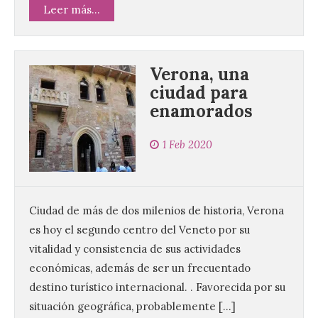
Leer más...
Verona, una
ciudad para
enamorados
1 Feb 2020
La UPSA impulsa la
creación musical con el I
Concurso Internacional de
Composición Coral Sacra
Ciudad de más de dos milenios de historia, Verona
8 Ago 2026
es hoy el segundo centro del Veneto por su
vitalidad y consistencia de sus actividades
Este certamen,
económicas, además de ser un frecuentado
promovido por el Instituto
Universitario de Música
destino turístico internacional. . Favorecida por su
Sacra de la Universidad
situación geográfica, probablemente […]
Pontificia de Salamanca