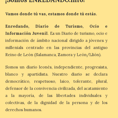
Antigüedad clásica, la mitología y los
viajes, que se suceden al ritmo de un
evocador tema de La […]
Vamos donde tú vas, estamos donde tú estás.
Enredando, Diario de Turismo, Ocio e
Patrimonio Nacional
Información Juvenil
. Es un Diario de turismo, ocio e
cancela la temporada de
información de ámbito nacional dirigido a jóvenes y
fuentes de La Granja ante
la escasez de agua
millenials centrado en las provincias del antiguo
Reino de León (Salamanca, Zamora y León/Llión).
6 Ago 2026
Somos un diario leonés, independiente, progresista,
Esta medida afecta a los
blanco y apartidista. Nuestro diario se declara
espectáculos nocturnos
democrático, respetuoso, laico, tolerante, plural,
de la Fuente Baños de
Diana previstos para los
defensor de la convivencia civilizada, del acatamiento
días 8, 15 y 22 de agosto,
a la mayoría, de las libertades individuales y
así como al encendido extraordinario del
día 25. La reserva de agua en el estanque
colectivas, de la dignidad de la persona y de los
«El Mar», […]
derechos humanos.