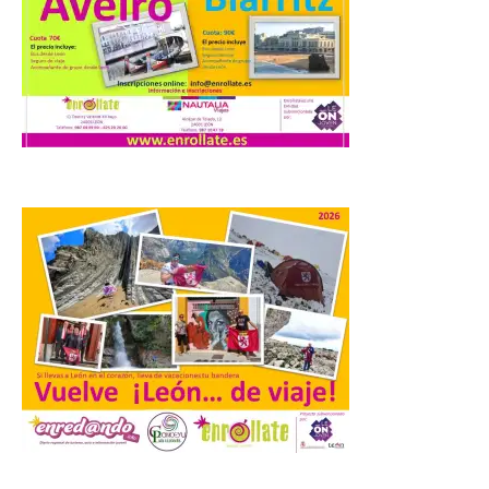
que apuesta por el legado.
6 Ago 2026
Los días 7, 8 y 9 de agosto
de 2026, Camarzana de
Tera volverá a convertirse
en punto de encuentro,
con la Villa Romana de
Orpheus. Vivimos un momento en el que la
música en directo mueve grandes
fenómenos de […]
El Ayuntamiento de
Cabrillanes analizará,
conforme a la legalidad, la
solicitud para la
celebración del Iberia
Eclipse Festival
.
6 Ago 2026