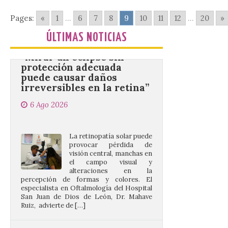
Pages:
«
1
...
6
7
8
9
10
11
12
...
20
»
“Mirar un eclipse sin
ÚLTIMAS NOTICIAS
protección adecuada
puede causar daños
irreversibles en la retina”
6 Ago 2026
La retinopatía solar puede
provocar pérdida de
visión central, manchas en
el campo visual y
alteraciones en la
percepción de formas y colores. El
especialista en Oftalmología del Hospital
San Juan de Dios de León, Dr. Mahave
Ruiz, advierte de […]
La décimo séptima