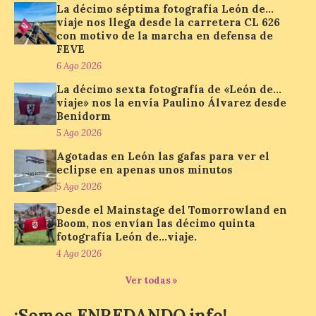
La décimo séptima fotografía León de…
calendario de actividades
de animación dirigidas a
viaje nos llega desde la carretera CL 626
todos los públicos. La
con motivo de la marcha en defensa de
Bañeza inauguró en la tarde de este
FEVE
martes 4 de agosto una nueva edición de
6 Ago 2026
su tradicional Mercado Medieval, que
hasta el próximo 6 […]
La décimo sexta fotografía de «León de…
viaje» nos la envía Paulino Álvarez desde
Benidorm
5 Ago 2026
Un viaje a la Antigüedad:
el Museo del Prado
Agotadas en León las gafas para ver el
propone un recorrido por
eclipse en apenas unos minutos
obras de su Colección de
5 Ago 2026
inspiración clásica
Desde el Mainstage del Tomorrowland en
6 Ago 2026
Boom, nos envían las décimo quinta
fotografía León de…viaje.
4 Ago 2026
Al hilo del estreno de La
Odisea de Christopher
Ver todas »
Nolan. La pieza de vídeo
reúne una selección de
obras relacionadas con la
¡Somos ENREDANDO.info!