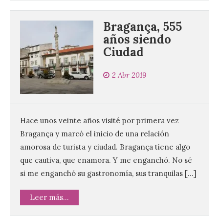
Bragança, 555
años siendo
Ciudad
El Ayuntamiento de La
Bañeza presenta el
Festival One More Time,
2 Abr 2019
una cita con la música de
los 80 y 90 para el 16 de
agosto en la Plaza Mayor.
Hace unos veinte años visité por primera vez
6 Ago 2026
Bragança y marcó el inicio de una relación
amorosa de turista y ciudad. Bragança tiene algo
Se celebrará el próximo
que cautiva, que enamora. Y me enganchó. No sé
domingo 16 de agosto, a
partir de las 23:00 horas,
si me enganchó su gastronomía, sus tranquilas […]
en la Plaza Mayor de la
ciudad. El Salón de Plenos
del Ayuntamiento de La Bañeza ha
Leer más...
acogido esta mañana la presentación
oficial del Festival One […]