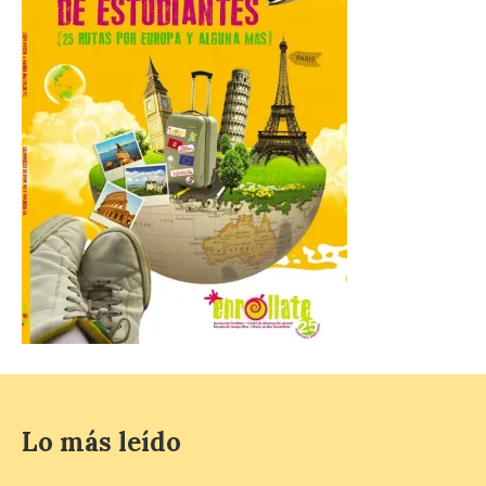
La novena campaña
arqueológica centrará sus
trabajos en el estudio de la
organización urbana y la
vida cotidiana del poblado
y contará con la participación de
estudiantes del grado en Historia. La
excavación se complementará con
actividades de divulgación abiertas […]
El Mercado Medieval abre
sus puertas en La Bañeza
con más de 60 puestos y
un amplio programa de
animación.
6 Ago 2026
Lo más leído
La programación
incorpora un amplio