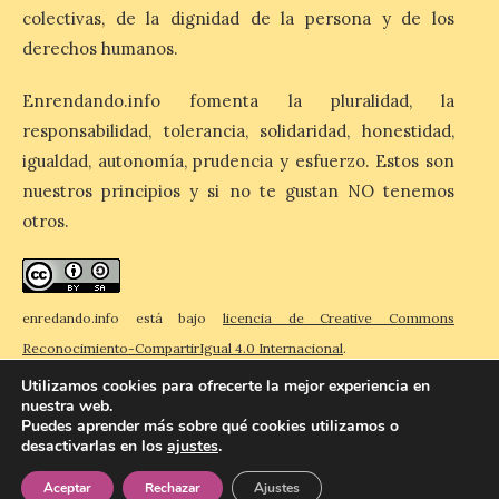
colectivas, de la dignidad de la persona y de los
derechos humanos.
El gasto total aumentó un
1,4 % respecto al año
pasado y un 4,6 % frente a
Enrendando.info fomenta la pluralidad, la
un periodo estándar. Por
responsabilidad, tolerancia, solidaridad, honestidad,
categorías, el alojamiento
turístico concentró la mayor parte del
igualdad, autonomía, prudencia y esfuerzo. Estos son
gasto, con un 25,9 % del total, seguido por
nuestros principios y si no te gustan NO tenemos
restauración […]
otros.
enredando.info está bajo
licencia de Creative Commons
Reconocimiento-CompartirIgual 4.0 Internacional
.
Utilizamos cookies para ofrecerte la mejor experiencia en
nuestra web.
Puedes aprender más sobre qué cookies utilizamos o
desactivarlas en los
ajustes
.
© 2026 Enredando
Política de privacidad
Política de cookies
Contacto
Aceptar
Rechazar
Ajustes