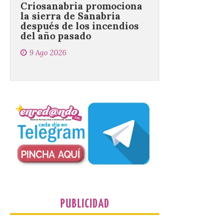
del año pasado
9 Ago 2026
El objetivo es que las
personas después de
hacer una cima acudan a
un comercio local para
que le selle el pasaporte,
de este modo también se colabora con el
comercio local sanabrés después de los
graves incendios de 2025. […]
Nace GEO-Arena: un
nuevo deporte creado en
la Universidad de León
para que nadie quede
fuera del juego
PUBLICIDAD
9 Ago 2026