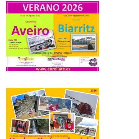
El profesorado de la
Facultad de Ciencias de la
Actividad Física y del
Deporte de la ULE diseña
una propuesta que
combina acción rápida, toma de
decisiones y colaboración estratégica sin
que ningún participante quede excluido
del juego. GEO-Arena nace […]
Transportes activa un
dispositivo especial para
facilitar la movilidad
durante el eclipse total de
Sol del 12 de agosto
9 Ago 2026
Renfe reforzará servicios