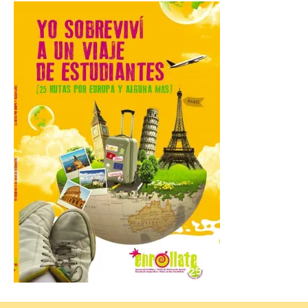
Gijón. El Recinto Ferial Luis Adaro de
Gijón/Xixón acoge […]
La Comarca de las Cinco
Villas, un lugar ideal para
ver el eclipse solar
9 Ago 2026
El próximo 12 de agosto
se producirá el fenómeno
natural excepcional que
podrá verse en muchos
puntos de la comarca,
pero hay que recordar que la observación
debe hacerse siguiendo las pautas de
seguridad recomendadas. La Comarca de
Cinco Villas […]