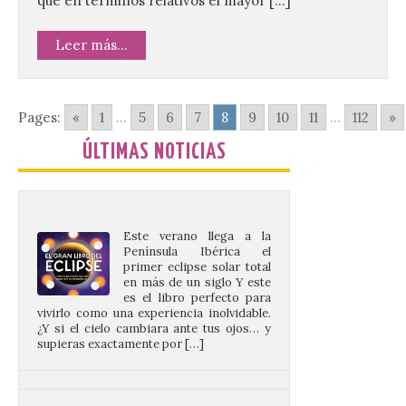
que en términos relativos el mayor […]
agosto la presentación oficial del Brujería
Fest Summer […]
Leer más...
El gran libro del eclipse
Pages:
«
1
...
5
6
7
8
9
10
11
...
112
»
9 Ago 2026
ÚLTIMAS NOTICIAS
Este verano llega a la
Península Ibérica el
primer eclipse solar total
en más de un siglo Y este
es el libro perfecto para
vivirlo como una experiencia inolvidable.
¿Y si el cielo cambiara ante tus ojos… y
supieras exactamente por […]
Criosanabria promociona
la sierra de Sanabria
después de los incendios