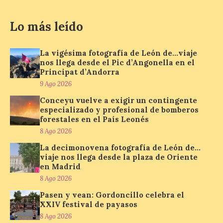
La vigésima fotografía de
León de…viaje nos llega
Lo más leído
desde el Pic d’Angonella
en el Principat d’Andorra
9 Ago 2026
La vigésima fotografía de León de…viaje
nos llega desde el Pic d’Angonella en el
Principat d’Andorra
Nueva edición de León
9 Ago 2026
de…viaje. Una iniciativa
organizado por la sección
Conceyu vuelve a exigir un contingente
juvenil de la Asociación
especializado y profesional de bomberos
Enróllate, la Asociación
forestales en el País Leonés
Conceyu País Llionés y el Diario de
8 Ago 2026
Turismo, Ocio e Información para
jóvenes “Enredando.info”. Miguel Robles
La decimonovena fotografía de León de…
nos envía la vigésima fotografía de […]
viaje nos llega desde la plaza de Oriente
en Madrid
8 Ago 2026
Concierto del Iberia
Pasen y vean: Gordoncillo celebra el
Marimba Ensemble en la
XXIV festival de payasos
Plaza del Ayuntamiento de
8 Ago 2026
Ponferrada