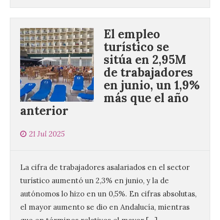
El empleo
turístico se
sitúa en 2,95M
de trabajadores
en junio, un 1,9%
Brujería Fest Summer un
más que el año
festival que se celebrará
anterior
el 11 de agosto en la
Bañeza
21 Jul 2025
9 Ago 2026
La cifra de trabajadores asalariados en el sector
El Ayuntamiento de La
Bañeza presenta el
turístico aumentó un 2,3% en junio, y la de
Brujería Fest Summer
Edition, una nueva cita
autónomos lo hizo en un 0,5%. En cifras absolutas,
musical de las fiestas
el mayor aumento se dio en Andalucía, mientras
patronales. El salón de plenos del
Ayuntamiento de La Bañeza acogió el 4 de