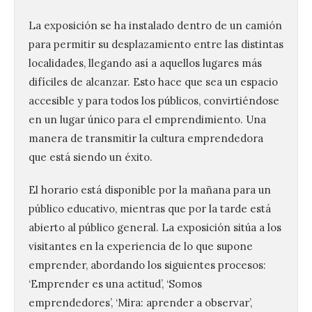
La exposición se ha instalado dentro de un camión
para permitir su desplazamiento entre las distintas
localidades, llegando así a aquellos lugares más
difíciles de alcanzar. Esto hace que sea un espacio
accesible y para todos los públicos, convirtiéndose
en un lugar único para el emprendimiento. Una
manera de transmitir la cultura emprendedora
que está siendo un éxito.
El horario está disponible por la mañana para un
La UPSA impulsa la
público educativo, mientras que por la tarde está
creación musical con el I
Concurso Internacional de
abierto al público general. La exposición sitúa a los
Composición Coral Sacra
visitantes en la experiencia de lo que supone
8 Ago 2026
emprender, abordando los siguientes procesos:
‘Emprender es una actitud’, ‘Somos
emprendedores’, ‘Mira: aprender a observar’,
Este certamen,