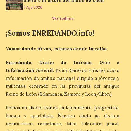
decidió el futuro del Reino de León
Museo de la Siderurgia y
la Minería de Sabero
8 Ago 2026
8 Ago 2026
Ver todas »
¡Somos ENREDANDO.info!
La exposición que se
inaugurará el sábado día 8
de agosto a las doce y
Vamos donde tú vas, estamos donde tú estás.
media de la mañana,
durante la ‘Feria de
minerales, rocas y fósiles de Castilla y
Enredando, Diario de Turismo, Ocio e
León’, podrá visitarse hasta finales del
Información Juvenil
. Es un Diario de turismo, ocio e
mes de noviembre, con […]
información de ámbito nacional dirigido a jóvenes y
millenials centrado en las provincias del antiguo
La Bañeza inicia sus
Reino de León (Salamanca, Zamora y León/Llión).
fiestas con el pregón a
cargo de Arturo Martínez
Somos un diario leonés, independiente, progresista,
Matilla
blanco y apartidista. Nuestro diario se declara
8 Ago 2026
democrático, respetuoso, laico, tolerante, plural,