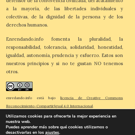
defensor de la convivencia civilizada, del acatamiento
a la mayoría, de las libertades individuales y
El Ayuntamiento de La
Bañeza designa a Arturo
colectivas, de la dignidad de la persona y de los
Martínez Matilla como
pregonero de las Fiestas
derechos humanos.
2026. Tendrá lugar este
sábado 8 de agosto a las 21,00 horas en el
Enrendando.info fomenta la pluralidad, la
teatro municipal de La Bañeza. El
comunicador astorgano Arturo Martínez
responsabilidad, tolerancia, solidaridad, honestidad,
Matilla, […]
igualdad, autonomía, prudencia y esfuerzo. Estos son
nuestros principios y si no te gustan NO tenemos
otros.
La I Feria de la Cerveza
Artesana de Astorga
arranca con una gran
acogida del público
enredando.info está bajo
licencia de Creative Commons
8 Ago 2026
Reconocimiento-CompartirIgual 4.0 Internacional
.
Utilizamos cookies para ofrecerte la mejor experiencia en
La inauguración contó
nuestra web.
con la presencia del
Puedes aprender más sobre qué cookies utilizamos o
alcalde de Astorga, José
desactivarlas en los
ajustes
.
© 2026 Enredando
Política de privacidad
Política de cookies
Contacto