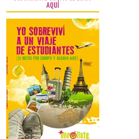
seguridad y acceso […]
AQUÍ
Gijon prohíbe el baño en
San Lorenzo, Poniente y
Arbeyal el día del eclipse a
partir de las 19.00 horas.
8 Ago 2026
Incide en que el eclipse se
verá desde múltiples
puntos de la ciudad, por lo
que no será necesario
desplazarse y se
recomienda no acudir a Gijón/Xixón en
coche ni usarlo ese día. Los accesos a
la Campa Torres y La […]