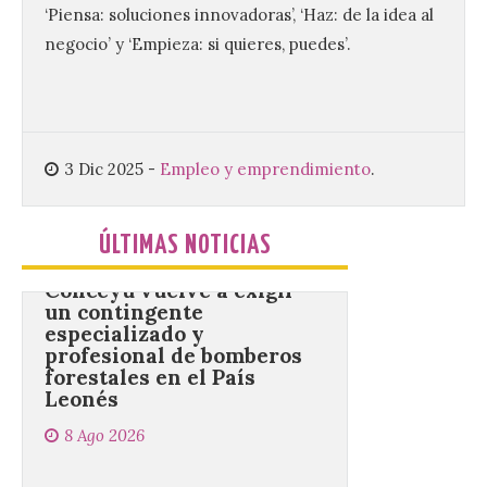
promovido por el Instituto
‘Piensa: soluciones innovadoras’, ‘Haz: de la idea al
Universitario de Música
negocio’ y ‘Empieza: si quieres, puedes’.​
Sacra de la Universidad
Pontificia de Salamanca
(UPSA), premiará composiciones
inéditas, destinadas a coro, con un
premio de 3.000 euros. Las candidaturas
podrán presentarse hasta el 30 de
noviembre. La Universidad, a […]
3 Dic 2025
-
Empleo y emprendimiento
.
Conceyu vuelve a exigir
ÚLTIMAS NOTICIAS
un contingente
especializado y
profesional de bomberos
forestales en el País
Leonés
8 Ago 2026
Conceyu «se opone
frontalmente a quienes,