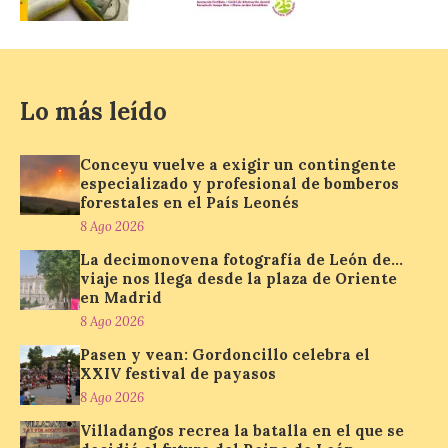
La decimonovena
fotografía de León de…
viaje nos llega desde la
plaza de Oriente en
Madrid
Lo más leído
8 Ago 2026
Conceyu vuelve a exigir un contingente
Nueva edición de León
especializado y profesional de bomberos
de…viaje. Una iniciativa
forestales en el País Leonés
organizado por la sección
8 Ago 2026
juvenil de la Asociación
Enróllate, la Asociación
La decimonovena fotografía de León de…
Conceyu País Llionés y el Diario de
viaje nos llega desde la plaza de Oriente
Turismo, Ocio e Información para
jóvenes “Enredando.info”. Pilar Aller Aller
en Madrid
nos envía la décimo […]
8 Ago 2026
Pasen y vean: Gordoncillo celebra el
XXIV festival de payasos
Los minerales y sus usos
8 Ago 2026
más comunes centran la
Villadangos recrea la batalla en el que se
nueva exposición del