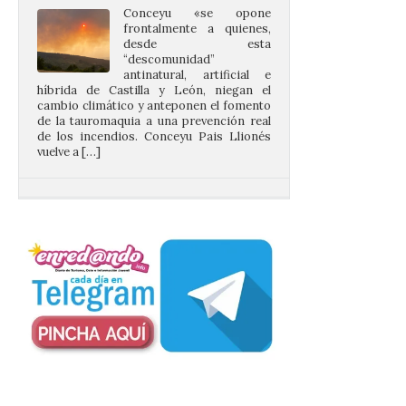
desde esta
“descomunidad”
antinatural, artificial e
híbrida de Castilla y León, niegan el
cambio climático y anteponen el fomento
de la tauromaquia a una prevención real
de los incendios. Conceyu Pais Llionés
vuelve a […]
Santander aconseja acudir
a pie o en transporte
público y evitar el
vehículo privado para el
eclipse
8 Ago 2026
El TUS cuenta con líneas
que llegan a la zona en
puntos como el faro de
Cabo Mayor, Cueto,