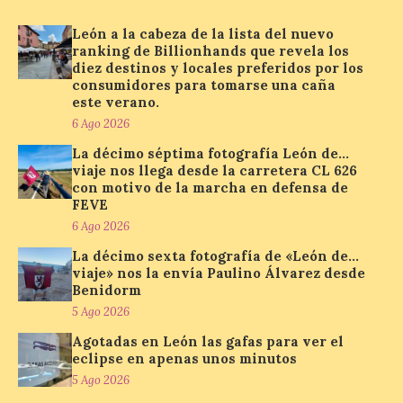
continúa este fin de
semana con propuestas
León a la cabeza de la lista del nuevo
de teatro y música. En el
ranking de Billionhands que revela los
Patio Chico está previsto el estreno
diez destinos y locales preferidos por los
absoluto de “De indis. Por favor, firme
consumidores para tomarse una caña
aquí”, una producción de la compañía
salmantina […]
este verano.
6 Ago 2026
La décimo séptima fotografía León de…
viaje nos llega desde la carretera CL 626
Ciclo “Mujeres en la
con motivo de la marcha en defensa de
Historia y la
FEVE
Peregrinación”, en
Benavides de Órbigo.
6 Ago 2026
La décimo sexta fotografía de «León de…
7 Ago 2026
viaje» nos la envía Paulino Álvarez desde
Benidorm
5 Ago 2026
Conferencia de Victorina
Alonso, sobre la
Agotadas en León las gafas para ver el
peregrinación femenina.
eclipse en apenas unos minutos
Presentación del Libro
“Va de Monjas”, de José
5 Ago 2026
Fernando Cornejo. Apertura de una doble