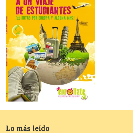
Un recorrido entre La
Fábrica de Luz. Museo de
la Energía (antigua central térmica de la
Minero Siderúrgica de Ponferrada –
MSP) y La Térmica Cultural (antigua
central de Compostilla […]
El estreno absoluto de la
obra “De indis. Por favor,
firme aquí” y la música del
grupo Carrion Folk,
protagonizan la oferta
cultural de este fin de
semana dentro del
programa Salamanca
Plazas y Patios
7 Ago 2026
El programa cultural
Lo más leído
Salamanca Plazas y Patios