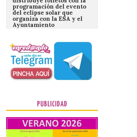
organiza con la ESA y el
Ayuntamiento
7 Ago 2026
Los materiales ya pueden
recogerse gratuitamente
en la Oficina de
Información Turística de
León e incluyen, además
del programa del evento, una guía
práctica con recomendaciones
elaboradas por especialistas para
observar el eclipse con seguridad León, 7
de agosto de 2026. La programación […]
PUBLICIDAD
El Gobierno de España
lanza un visor web para
localizar y disfrutar del
eclipse solar del 12 de
agosto con seguridad