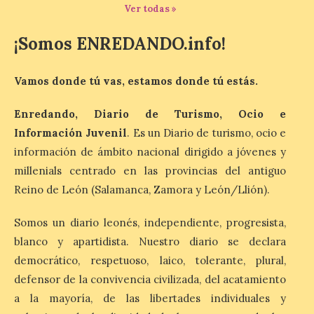
exposición de fotografía. Este viernes, 7
Ver todas »
de agosto, a las 20,00 horas, en el
auditorio de Benavides de […]
¡Somos ENREDANDO.info!
Food trucks y música en
Vamos donde tú vas, estamos donde tú estás.
Valencia de Don Juan en
una nueva edición de
Enredando, Diario de Turismo, Ocio e
Castle Food 2026
Información Juvenil
. Es un Diario de turismo, ocio e
7 Ago 2026
información de ámbito nacional dirigido a jóvenes y
millenials centrado en las provincias del antiguo
Reino de León (Salamanca, Zamora y León/Llión).
Castle Food combina la
música en directo con
food trucks y tiendas de
Somos un diario leonés, independiente, progresista,
market esperando atraer
a miles de personas. La
blanco y apartidista. Nuestro diario se declara
localidad leonesa de Valencia de Don Juan
democrático, respetuoso, laico, tolerante, plural,
sigue adelante con su calendario de
eventos veraniegos para este año 2026.
defensor de la convivencia civilizada, del acatamiento
[…]
a la mayoría, de las libertades individuales y