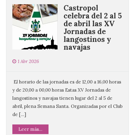
Castropol
celebra del 2 al 5
La decimoctava fotografía
de abril las XV
de León de…viaje nos llega
desde la sede del
Jornadas de
Parlamento Europeo en
langostinos y
Estrasburgo.
navajas
7 Ago 2026
1 Abr 2026
Nueva edición de León de…viaje. Una
iniciativa organizado por la sección
juvenil de la Asociación Enróllate, la
El horario de las jornadas es de 12,00 a 16,00 horas
Asociación Conceyu País Llionés y el
y de 20,00 a 00,00 horas Estas XV Jornadas de
Diario de Turismo, Ocio e Información
para jóvenes “Enredando.info”. . La
langostinos y navajas tienen lugar del 2 al 5 de
decimoctava fotografía de León de…viaje
nos […]
abril, plena Semana Santa. Organizadas por el Club
de […]
Leer más...
UPL insta a la Junta a