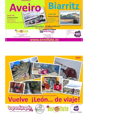
7 Ago 2026
Se trata de un visor web
que permite conocer la
posición exacta del Sol y
así localizar el lugar ideal
para observar el eclipse
solar del 12 de agosto de 2026 sin
obstáculos. El visor es una herramienta a
la […]
El Ayuntamiento de
Zamora recibe a la Banda
de Música tras sus
históricos triunfos en
Kerkrade
7 Ago 2026