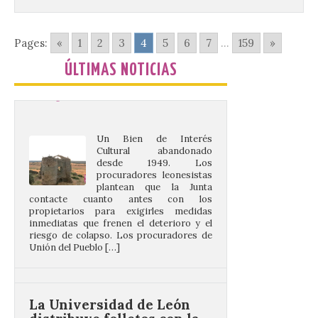
actuar para salvar el
castillo del Asmesnal, un
BIC en estado de ruina
Pages:
«
1
2
3
4
5
6
7
...
159
»
7 Ago 2026
ÚLTIMAS NOTICIAS
Un Bien de Interés
Cultural abandonado
desde 1949. Los
procuradores leonesistas
plantean que la Junta
contacte cuanto antes con los
propietarios para exigirles medidas
inmediatas que frenen el deterioro y el
riesgo de colapso. Los procuradores de
Unión del Pueblo […]
La Universidad de León
distribuye folletos con la
programación del evento
del eclipse solar que