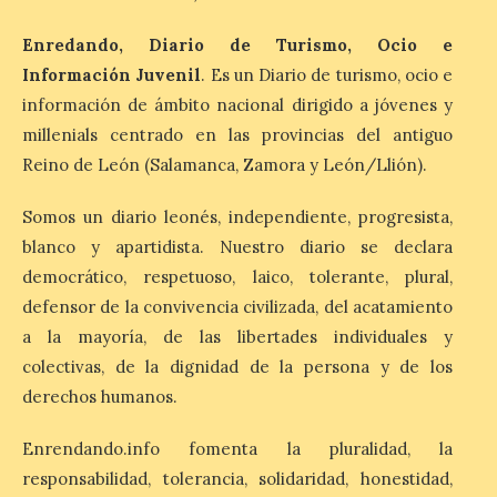
6 Ago 2026
Enredando, Diario de Turismo, Ocio e
La Diputación de Zamora
Información Juvenil
. Es un Diario de turismo, ocio e
publica el volumen 55 de la
información de ámbito nacional dirigido a jóvenes y
Biblioteca de Cultura
Tradicional Zamorana
millenials centrado en las provincias del antiguo
para preservar el
Reino de León (Salamanca, Zamora y León/Llión).
patrimonio etnográfico. La obra “Los
juegos de mis mayores en Requejo de
Sanabria”, de María José Álvarez Barrio,
Somos un diario leonés, independiente, progresista,
recupera los juegos populares […]
blanco y apartidista. Nuestro diario se declara
democrático, respetuoso, laico, tolerante, plural,
defensor de la convivencia civilizada, del acatamiento
El Ayuntamiento de
Salamanca activa
a la mayoría, de las libertades individuales y
‘Comercios con Alma’
colectivas, de la dignidad de la persona y de los
6 Ago 2026
derechos humanos.
Enrendando.info fomenta la pluralidad, la
Una campaña para
responsabilidad, tolerancia, solidaridad, honestidad,
promocionar el comercio