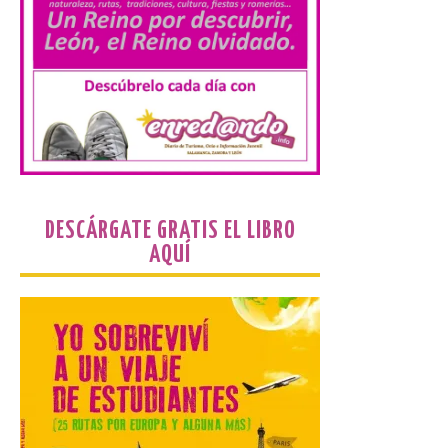
los clientes acumularán
dos millas por cada euro
gastado en alojamientos y experiencias
elegibles. Esta ventaja refuerza la
propuesta de valor del programa, que ya
cuenta con más de […]
Iberia Express, 10 años
volando a Islandia y más
de 170.000 pasajeros
DESCÁRGATE GRATIS EL LIBRO
6 Ago 2026
AQUÍ
Desde junio de 2016, la
aerolínea ha retomado los
vuelos con Reikiavik cada
verano. En estos 10 años,
superará los 170.000
pasajeros y los 1.000 vuelos con Islandia.
Este mes de agosto opera tres
frecuencias semanales y, este año, los […]