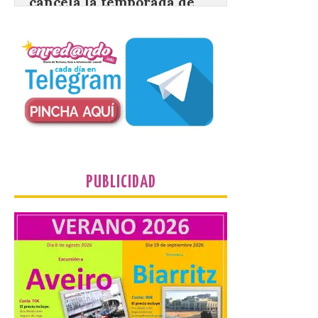
6 Ago 2026
Esta medida afecta a los
espectáculos nocturnos
de la Fuente Baños de
Diana previstos para los
días 8, 15 y 22 de agosto,
así como al encendido extraordinario del
día 25. La reserva de agua en el estanque
«El Mar», […]
PUBLICIDAD
El Descenso Internacional
del Sella arranca con el
homenaje a los campeones
y el izado de las banderas
autonómicas
6 Ago 2026