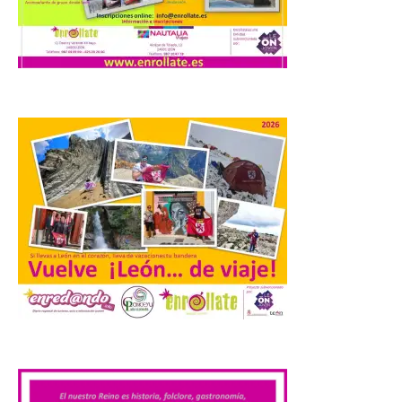
La 88.ª edición del
Descenso Internacional
del Sella reunirá este año a
1.291 palistas distribuidos
en 874 embarcaciones,
con representación de 22 países,
consolidando una vez más a la prueba
asturiana como una de las grandes
referencias del piragüismo internacional.
[…]
Los clientes de TAP
Miles&Go ya pueden
acumular millas con
Airbnb
6 Ago 2026
.
La nueva alianza con
Airbnb se incorpora al
programa TAP Miles&Go: