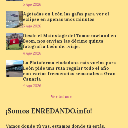
exposición «Gaudí, el
5 Ago 2026
arquitecto que imaginó el
mañana»
Agotadas en León las gafas para ver el
eclipse en apenas unos minutos
6 Ago 2026
5 Ago 2026
Desde el Mainstage del Tomorrowland en
Esta exposición
Boom, nos envían las décimo quinta
permanecerá abierta al
fotografía León de…viaje.
público hasta el próximo
4 Ago 2026
30 de agosto. Con motivo
de la conmemoración del
La Plataforma ciudadana más vuelos para
centenario de la muerte de Antonio Gaudí,
León pide una ruta regular todo el año
la ciudad de Astorga viene celebrando un
con varias frecuencias semanales a Gran
amplio programa de actividades que
Canaria
rinden homenaje a […]
4 Ago 2026
Ver todas »
La Diputación de Zamora
publica el volumen 55 de
¡Somos ENREDANDO.info!
la Biblioteca de Cultura
Tradicional Zamorana
Vamos donde tú vas, estamos donde tú estás.