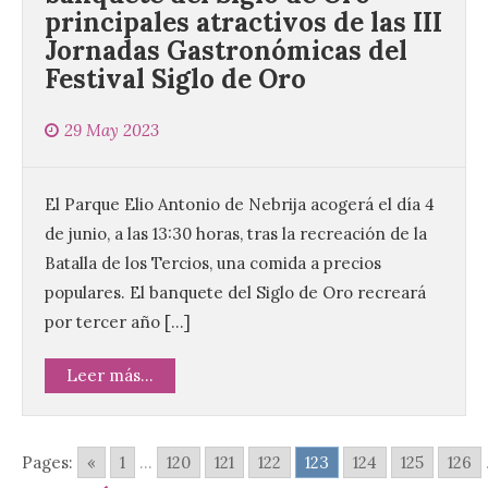
principales atractivos de las III
Jornadas Gastronómicas del
El Mercado Medieval abre
Festival Siglo de Oro
sus puertas en La Bañeza
con más de 60 puestos y
un amplio programa de
29 May 2023
animación.
6 Ago 2026
El Parque Elio Antonio de Nebrija acogerá el día 4
de junio, a las 13:30 horas, tras la recreación de la
La programación
Batalla de los Tercios, una comida a precios
incorpora un amplio
populares. El banquete del Siglo de Oro recreará
calendario de actividades
de animación dirigidas a
por tercer año […]
todos los públicos. La
Bañeza inauguró en la tarde de este
martes 4 de agosto una nueva edición de
Leer más...
su tradicional Mercado Medieval, que
hasta el próximo 6 […]
Pages:
«
1
...
120
121
122
123
124
125
126