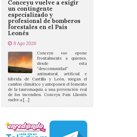
profesional de bomberos
forestales en el País
Leonés
8 Ago 2026
Conceyu «se opone
frontalmente a quienes,
desde esta
“descomunidad”
antinatural, artificial e
híbrida de Castilla y León, niegan el
cambio climático y anteponen el fomento
de la tauromaquia a una prevención real
de los incendios. Conceyu Pais Llionés
vuelve a […]
Santander aconseja acudir
a pie o en transporte
público y evitar el
vehículo privado para el
eclipse
8 Ago 2026