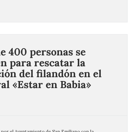
e 400 personas se
n para rescatar la
ción del filandón en el
val «Estar en Babia»
do por el Ayuntamiento de San Emiliano con la