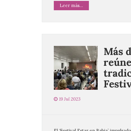
Leer más...
Más d
reúne
tradi
Festi
19 Jul 2023
El ‘Festival Estar en Babia’, impulsa