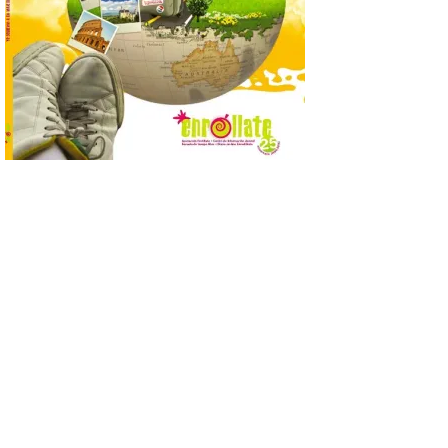
Madrid
8 Ago 2026
Nueva edición de León
de…viaje. Una iniciativa
organizado por la sección
juvenil de la Asociación
Enróllate, la Asociación
Conceyu País Llionés y el Diario de
Turismo, Ocio e Información para
jóvenes “Enredando.info”. Pilar Aller Aller
nos envía la décimo […]
Los minerales y sus usos
más comunes centran la
nueva exposición del
Museo de la Siderurgia y
la Minería de Sabero
8 Ago 2026
La exposición que se
inaugurará el sábado día 8
de agosto a las doce y