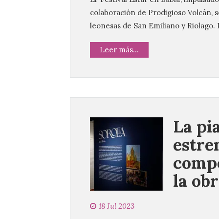
colaboración de Prodigioso Volcán, se 
leonesas de San Emiliano y Riolago. 
Leer más...
La pi
estre
compo
la obr
18 Jul 2023