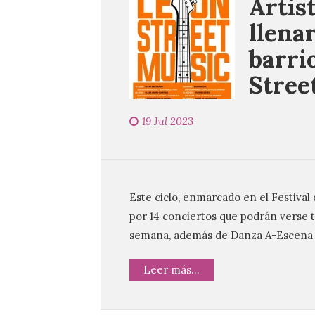
Artis
llena
barri
Stree
19 Jul 2023
Este ciclo, enmarcado en el Festiva
por 14 conciertos que podrán verse to
semana, además de Danza A-Escena q
Leer más...