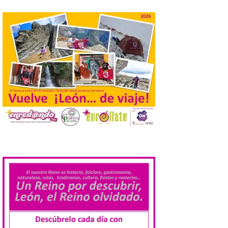
Llega a Astorga la
exposición «Gaudí, el
arquitecto que imaginó el
mañana»
6 Ago 2026
Esta exposición
permanecerá abierta al
público hasta el próximo
30 de agosto. Con motivo
de la conmemoración del
centenario de la muerte de Antonio Gaudí,
la ciudad de Astorga viene celebrando un
.
amplio programa de actividades que
rinden homenaje a […]
La Diputación de Zamora
publica el volumen 55 de
la Biblioteca de Cultura
Tradicional Zamorana
6 Ago 2026