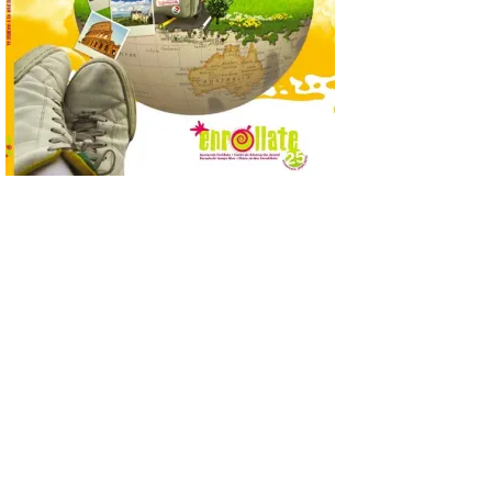
‘Comercios con Alma’, una campaña de
promoción […]
Nueva cita en León con el
Cine de Verano este 6 de
agosto con la película ‘La
juventud’
6 Ago 2026
Las proyecciones al aire
libre en el paseo de
Quintanilla se adelantan a
las 22:00 horas en agosto.
La gran pantalla del paseo
de Quintanilla de la ciudad de León tiene
nueva cartelera con la película ‘La
juventud’, que se […]
Hasta el 8 de agosto de
2026 tendrá lugar en el
Paseo Soledad González la
XXVII Feria del Libro de