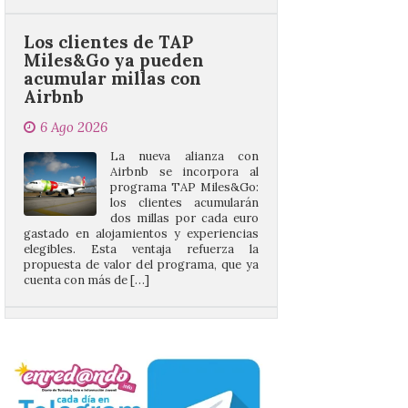
Miles&Go ya pueden
acumular millas con
Airbnb
6 Ago 2026
La nueva alianza con
Airbnb se incorpora al
programa TAP Miles&Go:
los clientes acumularán
dos millas por cada euro
gastado en alojamientos y experiencias
elegibles. Esta ventaja refuerza la
propuesta de valor del programa, que ya
cuenta con más de […]
Iberia Express, 10 años
volando a Islandia y más
de 170.000 pasajeros
6 Ago 2026
Desde junio de 2016, la
aerolínea ha retomado los