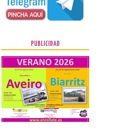
vuelos con Reikiavik cada
verano. En estos 10 años,
superará los 170.000
pasajeros y los 1.000 vuelos con Islandia.
Este mes de agosto opera tres
frecuencias semanales y, este año, los […]
PUBLICIDAD
Iberia Club amplía las
posibilidades de ganar y
utilizar Avios con el
lanzamiento de Avios
Hoteles
6 Ago 2026
Los socios de Iberia Club
ya pueden reservar más
de 300.000 hoteles en
todo el mundo utilizando
sus Avios, dinero o una
combinación de ambos. Además, podrán
acumular hasta 10 Avios por cada euro
gastado en reservas de hotel y […]