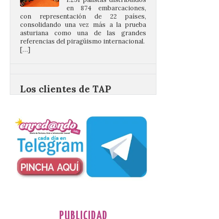
asturiana como una de las grandes
referencias del piragüismo internacional.
[…]
Los clientes de TAP
Miles&Go ya pueden
acumular millas con
Airbnb
6 Ago 2026
La nueva alianza con
Airbnb se incorpora al
programa TAP Miles&Go:
los clientes acumularán
dos millas por cada euro
gastado en alojamientos y experiencias
elegibles. Esta ventaja refuerza la
propuesta de valor del programa, que ya
cuenta con más de […]
PUBLICIDAD