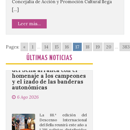
Concejalía de Acción y Promoción Cultural llega
de la Fuente Baños de
Diana previstos para los
[…]
días 8, 15 y 22 de agosto,
así como al encendido extraordinario del
día 25. La reserva de agua en el estanque
Leer más...
«El Mar», […]
Pages:
«
1
...
14
15
16
17
18
19
20
...
383
El Descenso Internacional
del Sella arranca con el
ÚLTIMAS NOTICIAS
homenaje a los campeones
y el izado de las banderas
autonómicas
6 Ago 2026
La 88.ª edición del
Descenso Internacional
del Sella reunirá este año a
1.291 palistas distribuidos
en 874 embarcaciones,
con representación de 22 países,
consolidando una vez más a la prueba