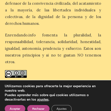
Paseo Soledad González la
defensor de la convivencia civilizada, del acatamiento
XXVII Feria del Libro de
a la mayoría, de las libertades individuales y
Benavente
colectivas, de la dignidad de la persona y de los
6 Ago 2026
derechos humanos.
Enrendando.info fomenta la pluralidad, la
La feria está organizada
responsabilidad, tolerancia, solidaridad, honestidad,
por el Ayuntamiento de
Benavente y patrocinada
igualdad, autonomía, prudencia y esfuerzo. Estos son
por la Junta de Castilla y
León, la Diputación
nuestros principios y si no te gustan NO tenemos
Provincial de Zamora y Caja Rural de
otros.
Zamora. Del 5 al 8 de agosto de 2026
tendrá lugar en el […]
enredando.info está bajo
licencia de Creative Commons
Utilizamos cookies para ofrecerte la mejor experiencia en
nuestra web.
Reconocimiento-CompartirIgual 4.0 Internacional
.
Puedes aprender más sobre qué cookies utilizamos o
desactivarlas en los
ajustes
.
Aceptar
Rechazar
Ajustes