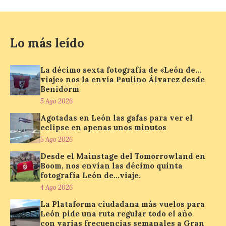
para preservar el
patrimonio etnográfico. La obra “Los
juegos de mis mayores en Requejo de
Sanabria”, de María José Álvarez Barrio,
Lo más leído
recupera los juegos populares […]
La décimo sexta fotografía de «León de…
viaje» nos la envía Paulino Álvarez desde
El Ayuntamiento de
Benidorm
Salamanca activa
5 Ago 2026
‘Comercios con Alma’
Agotadas en León las gafas para ver el
6 Ago 2026
eclipse en apenas unos minutos
5 Ago 2026
Una campaña para
Desde el Mainstage del Tomorrowland en
promocionar el comercio
Boom, nos envían las décimo quinta
local de toda la ciudad
fotografía León de…viaje.
inspirada en los valores de
la Escuela de Salamanca.
4 Ago 2026
El Ayuntamiento de Salamanca ha puesto
en marcha desde este 31 de julio
La Plataforma ciudadana más vuelos para
‘Comercios con Alma’, una campaña de
León pide una ruta regular todo el año
promoción […]
con varias frecuencias semanales a Gran