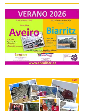
Iberia Express, 10 años
volando a Islandia y más
de 170.000 pasajeros
6 Ago 2026
Desde junio de 2016, la
aerolínea ha retomado los
vuelos con Reikiavik cada
verano. En estos 10 años,
superará los 170.000
pasajeros y los 1.000 vuelos con Islandia.
Este mes de agosto opera tres
frecuencias semanales y, este año, los […]
Iberia Club amplía las
posibilidades de ganar y
utilizar Avios con el