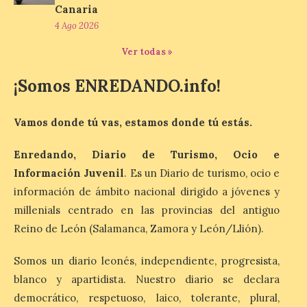
Canaria
4 Ago 2026
Nueva cita en León con el
Ver todas »
Cine de Verano este 6 de
agosto con la película ‘La
¡Somos ENREDANDO.info!
juventud’
6 Ago 2026
Vamos donde tú vas, estamos donde tú estás.
Las proyecciones al aire
Enredando, Diario de Turismo, Ocio e
libre en el paseo de
Información Juvenil
. Es un Diario de turismo, ocio e
Quintanilla se adelantan a
las 22:00 horas en agosto.
información de ámbito nacional dirigido a jóvenes y
La gran pantalla del paseo
millenials centrado en las provincias del antiguo
de Quintanilla de la ciudad de León tiene
nueva cartelera con la película ‘La
Reino de León (Salamanca, Zamora y León/Llión).
juventud’, que se […]
Somos un diario leonés, independiente, progresista,
blanco y apartidista. Nuestro diario se declara
Hasta el 8 de agosto de
democrático, respetuoso, laico, tolerante, plural,
2026 tendrá lugar en el