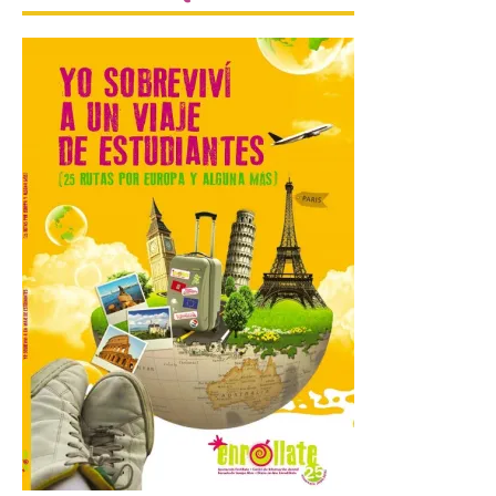
Esta exposición
permanecerá abierta al
público hasta el próximo
30 de agosto. Con motivo
de la conmemoración del
centenario de la muerte de Antonio Gaudí,
la ciudad de Astorga viene celebrando un
amplio programa de actividades que
rinden homenaje a […]
La Diputación de Zamora
publica el volumen 55 de
la Biblioteca de Cultura
Tradicional Zamorana
6 Ago 2026
La Diputación de Zamora
publica el volumen 55 de la
Biblioteca de Cultura
Tradicional Zamorana