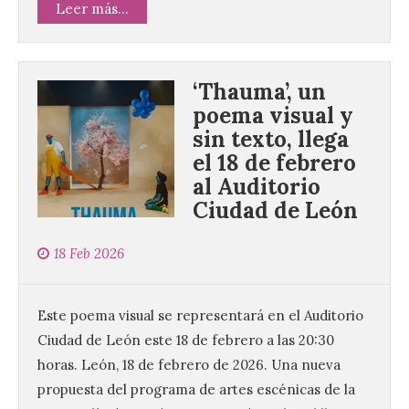
Leer más...
‘Thauma’, un
poema visual y
sin texto, llega
el 18 de febrero
al Auditorio
Ciudad de León
Patrimonio Nacional
18 Feb 2026
cancela la temporada de
fuentes de La Granja ante
la escasez de agua
Este poema visual se representará en el Auditorio
6 Ago 2026
Ciudad de León este 18 de febrero a las 20:30
horas. León, 18 de febrero de 2026. Una nueva
Esta medida afecta a los
propuesta del programa de artes escénicas de la
espectáculos nocturnos