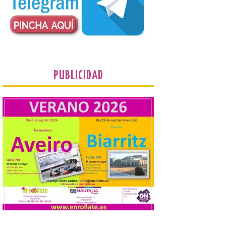
desde 1949. Los
procuradores leonesistas
plantean que la Junta
contacte cuanto antes con los
propietarios para exigirles medidas
inmediatas que frenen el deterioro y el
riesgo de colapso. Los procuradores de
Unión del Pueblo […]
PUBLICIDAD
La Universidad de León
distribuye folletos con la
programación del evento
del eclipse solar que
organiza con la ESA y el
Ayuntamiento
7 Ago 2026
Los materiales ya pueden
recogerse gratuitamente
en la Oficina de
Información Turística de
León e incluyen, además
del programa del evento, una guía