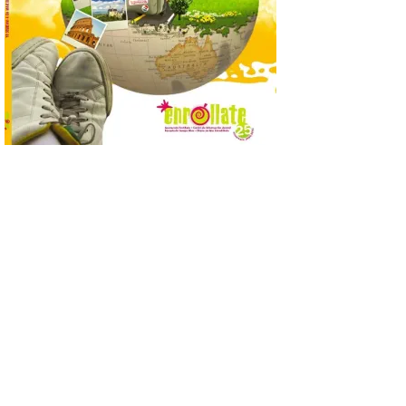
7 Ago 2026
Se trata de un visor web
que permite conocer la
posición exacta del Sol y
así localizar el lugar ideal
para observar el eclipse
solar del 12 de agosto de 2026 sin
obstáculos. El visor es una herramienta a
la […]
Paradores renueva su
compromiso con La Vuelta
como patrocinador oficial
7 Ago 2026
La cadena hotelera pública
volverá a estar presente
en la zona de descanso
junto al control de firmas
y, como novedad, en el
Leaders Lounge, dos espacios exclusivos
para los ciclistas. El recorrido de La
Vuelta discurrirá junto a 17 […]