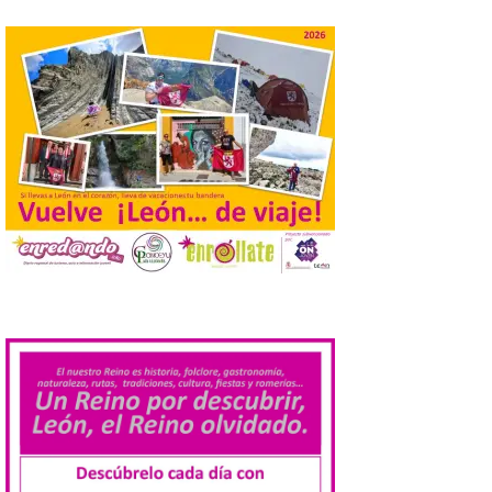
práctica con recomendaciones
elaboradas por especialistas para
observar el eclipse con seguridad León, 7
de agosto de 2026. La programación […]
Laciana comienza su
programación para
disfrutar el eclipse total
del 12 de agosto
7 Ago 2026
Durante los días 1 y 2 de
agosto, tanto el público
.
infantil como el adulto
pudo disfrutar de un
planetario que se instaló
en el polideportivo municipal, con pases
de mañana dedicados preferentemente al
público infantil y, el resto del […]
Más de 200.000 jóvenes