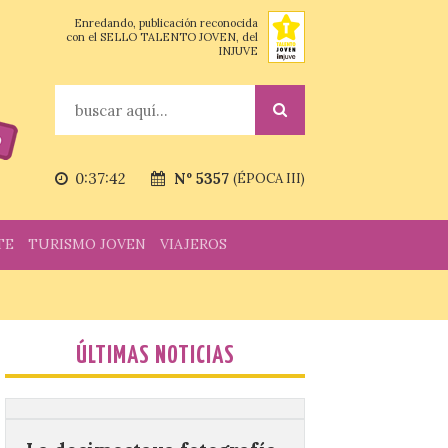
Enredando, publicación reconocida
con el SELLO TALENTO JOVEN, del
INJUVE
Vuelve la tradicional Feria
de Dulces del Convento a
Gradefes
Buscar
7 Ago 2026
0:37:43
Nº 5357
Tendrá lugar el 9 de
(ÉPOCA III)
agosto en los aledaños del
monasterio cisterciense
de Santa María la Real de
TE
TURISMO JOVEN
VIAJEROS
Gradefes. Una cita
imprescindible para disfrutar de los
mejores dulces conventuales, tradición,
cultura y un ambiente único. El
Ayuntamiento de Gradefes, intentando
[…]
ÚLTIMAS NOTICIAS
La decimoctava fotografía
de León de…viaje nos llega
desde la sede del