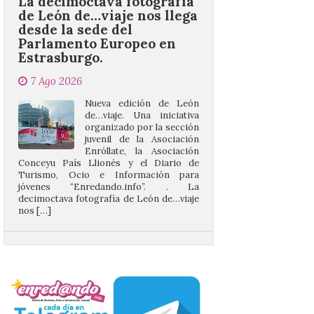
Parlamento Europeo en
Estrasburgo.
7 Ago 2026
Nueva edición de León
de…viaje. Una iniciativa
organizado por la sección
juvenil de la Asociación
Enróllate, la Asociación
Conceyu País Llionés y el Diario de
Turismo, Ocio e Información para
jóvenes “Enredando.info”. . La
decimoctava fotografía de León de…viaje
nos […]
UPL insta a la Junta a
actuar para salvar el
castillo del Asmesnal, un
BIC en estado de ruina
7 Ago 2026
Un Bien de Interés
Cultural abandonado