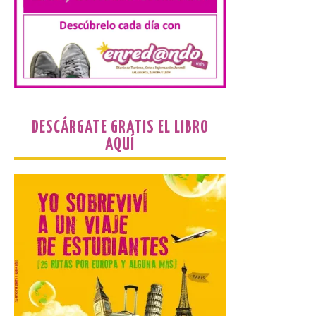
El parque amplía su
horario y refuerza los
transportes y la
hostelería. En Alto
Campoo continuará la
programación musical de Estación
Sonora. Peña Cabarga, elegido lugar
preferente en la comunidad autónoma,
contará con un dispositivo especial de
seguridad y acceso […]
DESCÁRGATE GRATIS EL LIBRO
AQUÍ
Gijon prohíbe el baño en
San Lorenzo, Poniente y
Arbeyal el día del eclipse a
partir de las 19.00 horas.
8 Ago 2026
Incide en que el eclipse se
verá desde múltiples
puntos de la ciudad, por lo
que no será necesario