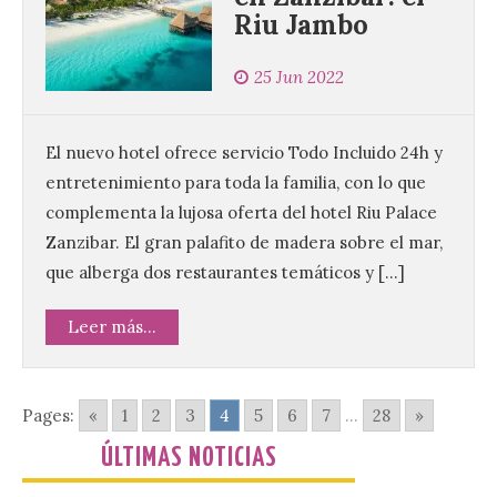
Concurso Internacional de
Riu Jambo
Composición Coral Sacra
8 Ago 2026
25 Jun 2022
Este certamen,
El nuevo hotel ofrece servicio Todo Incluido 24h y
promovido por el Instituto
entretenimiento para toda la familia, con lo que
Universitario de Música
Sacra de la Universidad
complementa la lujosa oferta del hotel Riu Palace
Pontificia de Salamanca
(UPSA), premiará composiciones
Zanzibar. El gran palafito de madera sobre el mar,
inéditas, destinadas a coro, con un
que alberga dos restaurantes temáticos y […]
premio de 3.000 euros. Las candidaturas
podrán presentarse hasta el 30 de
noviembre. La Universidad, a […]
Leer más...
Conceyu vuelve a exigir
Pages:
«
1
2
3
4
5
6
7
...
28
»
un contingente
especializado y
ÚLTIMAS NOTICIAS
profesional de bomberos
forestales en el País