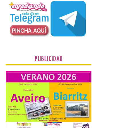
8 Ago 2026
El TUS cuenta con líneas
que llegan a la zona en
puntos como el faro de
Cabo Mayor, Cueto,
Corbanera o Ciriego y
reforzará la movilidad con un servicio
especial de lanzaderas desde el PCTCAN
a Ciriego. El Ayuntamiento de […]
PUBLICIDAD
Turismo de Extremadura
impulsa nuevas
iniciativas relacionadas
con el trío de eclipses para
afianzar a Extremadura
como referente en
astroturismo
8 Ago 2026