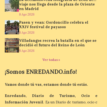
nos envía la décimo […]
viaje nos llega desde la plaza de Oriente
en Madrid
8 Ago 2026
Los minerales y sus usos
Pasen y vean: Gordoncillo celebra el
más comunes centran la
XXIV festival de payasos
nueva exposición del
8 Ago 2026
Museo de la Siderurgia y
la Minería de Sabero
Villadangos recrea la batalla en el que se
decidió el futuro del Reino de León
8 Ago 2026
8 Ago 2026
Ver todas »
La exposición que se
inaugurará el sábado día 8
¡Somos ENREDANDO.info!
de agosto a las doce y
media de la mañana,
durante la ‘Feria de
minerales, rocas y fósiles de Castilla y
Vamos donde tú vas, estamos donde tú estás.
León’, podrá visitarse hasta finales del
mes de noviembre, con […]
Enredando, Diario de Turismo, Ocio e
Información Juvenil
. Es un Diario de turismo, ocio e