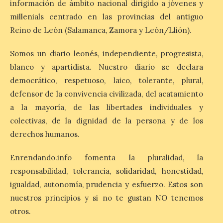
información de ámbito nacional dirigido a jóvenes y
La Bañeza inicia sus
fiestas con el pregón a
millenials centrado en las provincias del antiguo
cargo de Arturo Martínez
Reino de León (Salamanca, Zamora y León/Llión).
Matilla
8 Ago 2026
Somos un diario leonés, independiente, progresista,
blanco y apartidista. Nuestro diario se declara
democrático, respetuoso, laico, tolerante, plural,
El Ayuntamiento de La
Bañeza designa a Arturo
defensor de la convivencia civilizada, del acatamiento
Martínez Matilla como
a la mayoría, de las libertades individuales y
pregonero de las Fiestas
2026. Tendrá lugar este
colectivas, de la dignidad de la persona y de los
sábado 8 de agosto a las 21,00 horas en el
derechos humanos.
teatro municipal de La Bañeza. El
comunicador astorgano Arturo Martínez
Matilla, […]
Enrendando.info fomenta la pluralidad, la
responsabilidad, tolerancia, solidaridad, honestidad,
igualdad, autonomía, prudencia y esfuerzo. Estos son
La I Feria de la Cerveza
nuestros principios y si no te gustan NO tenemos
Artesana de Astorga
arranca con una gran
otros.
acogida del público