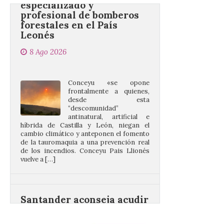
Leonés
8 Ago 2026
Conceyu «se opone
frontalmente a quienes,
desde esta
“descomunidad”
antinatural, artificial e
híbrida de Castilla y León, niegan el
cambio climático y anteponen el fomento
de la tauromaquia a una prevención real
de los incendios. Conceyu Pais Llionés
vuelve a […]
Santander aconseja acudir
a pie o en transporte
público y evitar el
vehículo privado para el
eclipse