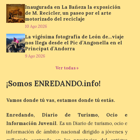
Inaugurada en La Bañeza la exposición
de M. Recicler, un paseo por el arte
motorizado del reciclaje
Protección Civil activa la
10 Ago 2026
fase de Preemergencia en
Situación Operativa 1 del
La vigésima fotografía de León de…viaje
Plan Estatal General de
nos llega desde el Pic d’Angonella en el
Emergencias ante los
Principat d’Andorra
riesgos potenciales
9 Ago 2026
asociados al eclipse
Ver todas »
10 Ago 2026
¡Somos ENREDANDO.info!
El dispositivo se refuerza
días antes del eclipse
Vamos donde tú vas, estamos donde tú estás.
solar total del 12 de
agosto, que atravesará
España de oeste a este, y
Enredando, Diario de Turismo, Ocio e
que movilizará a varios millones de
personas para disfrutar de este
Información Juvenil
. Es un Diario de turismo, ocio e
acontecimiento histórico. Algunas
información de ámbito nacional dirigido a jóvenes y
comunidades autónomas ya han […]