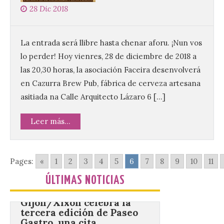
Campamentos Salamanca
28 Dic 2018
Tech
10 Ago 2026
La entrada será llibre hasta chenar aforu. ¡Nun vos
lo perder! Hoy vienres, 28 de diciembre de 2018 a
Los Campamentos
las 20,30 horas, la asociación Faceira desenvolverá
Salamanca Tech, que se
desarrollan hasta el 4 de
en Cazurra Brew Pub, fábrica de cerveza artesana
septiembre en nueve
asitiada na Calle Arquitecto Lázaro 6 […]
turnos semanales con
capacidad para 120 niños cada uno. Un
total de 120 menores han recibido su
Leer más...
diploma acreditativo tras finalizar esta
semana de actividades en […]
Pages:
«
1
2
3
4
5
6
7
8
9
10
11
Gijón/Xixón celebra la
ÚLTIMAS NOTICIAS
tercera edición de Paseo
Gastro, una cita
gastronómica que se
desarrolla coincidiendo
con la Semana Grande de