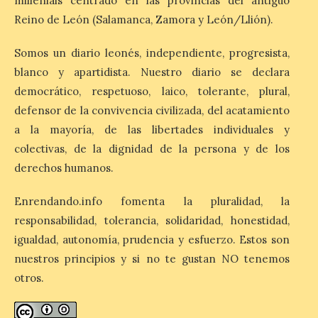
millenials centrado en las provincias del antiguo
Reino de León (Salamanca, Zamora y León/Llión).
El Ayuntamiento de
Segovia presenta “Música
Somos un diario leonés, independiente, progresista,
para un eclipse”, un
blanco y apartidista. Nuestro diario se declara
concierto único con
democrático, respetuoso, laico, tolerante, plural,
motivo del eclipse de sol
defensor de la convivencia civilizada, del acatamiento
10 Ago 2026
a la mayoría, de las libertades individuales y
colectivas, de la dignidad de la persona y de los
La cita, que se celebrará el
derechos humanos.
12 de agosto en el
enlosado de la Catedral,
incluye el estreno absoluto
Enrendando.info fomenta la pluralidad, la
de una composición del
responsabilidad, tolerancia, solidaridad, honestidad,
músico segoviano Geni Uñón. Turismo de
Segovia lanza el Premio Internacional de
igualdad, autonomía, prudencia y esfuerzo. Estos son
Fotografía del Eclipse “Segovia bajo […]
nuestros principios y si no te gustan NO tenemos
otros.
València prepara un