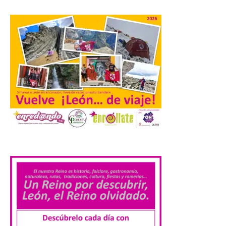
La formación leonesista
registró una batería de
preguntas escritas en las
Cortes autonómicas
mediante las cuales vuelve
a reclamar a la institución autonómica
que exija al Gobierno de España la
supresión de este peaje por la ilegalidad
de la prórroga […]
El alumnado de FP crece
.
un 2,5% hasta superar los
1,2 millones de
matriculados y marca un
nuevo récord
10 Ago 2026
El Ministerio publica la