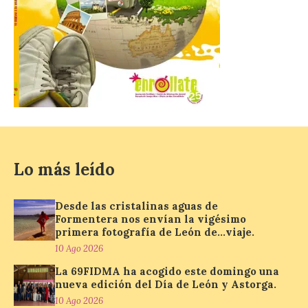
del Día de León. Organizada por la
Cámara de Comercio de Gijón, FIDMA es
una feria […]
CIUDEN acoge un nuevo
gran proyecto expositivo
que conecta la obra de
Eduardo Chillida con el
patrimonio industrial
Lo más leído
10 Ago 2026
Desde las cristalinas aguas de
La Térmica Cultural
Formentera nos envían la vigésimo
albergará hasta el 10 de
primera fotografía de León de…viaje.
enero de 2027 la muestra
‘Eduardo Chillida. Pensar
10 Ago 2026
con las manos’, formada
por 125 piezas de una de las figuras
La 69FIDMA ha acogido este domingo una
esenciales del arte contemporáneo.
nueva edición del Día de León y Astorga.
Hierro, vacío y memoria industrial
10 Ago 2026
marcan esta exposición […]