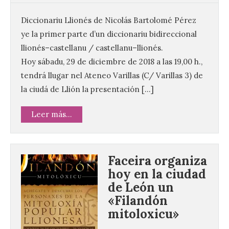
Diccionariu Llionés de Nicolás Bartolomé Pérez
ye la primer parte d’un diccionariu bidireccional
llionés–castellanu / castellanu–llionés.
Hoy sábadu, 29 de diciembre de 2018 a las 19,00 h.,
tendrá llugar nel Ateneo Varillas (C/ Varillas 3) de
la ciudá de Llión la presentación […]
Leer más...
Faceira organiza
hoy en la ciudad
de León un
120 jóvenes completan su
«Filandón
formación en robótica y
mitoloxicu»
entornos digitales en un
nuevo curso de los