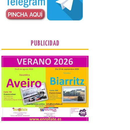
frontalmente a quienes,
desde esta
“descomunidad”
antinatural, artificial e
híbrida de Castilla y León, niegan el
cambio climático y anteponen el fomento
de la tauromaquia a una prevención real
de los incendios. Conceyu Pais Llionés
vuelve a […]
PUBLICIDAD
Santander aconseja acudir
a pie o en transporte
público y evitar el
vehículo privado para el
eclipse
8 Ago 2026
El TUS cuenta con líneas
que llegan a la zona en
puntos como el faro de
Cabo Mayor, Cueto,
Corbanera o Ciriego y
reforzará la movilidad con un servicio