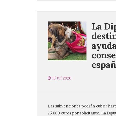
La Di
desti
ayuda
conse
españ
15 Jul 2026
Las subvenciones podrán cubrir hasta
25.000 euros por solicitante. La Di