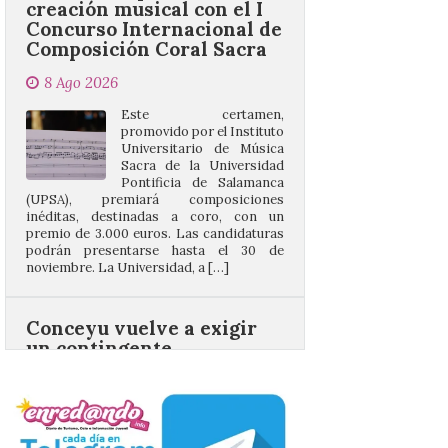
8 Ago 2026
Este certamen,
promovido por el Instituto
Universitario de Música
Sacra de la Universidad
Pontificia de Salamanca
(UPSA), premiará composiciones
inéditas, destinadas a coro, con un
premio de 3.000 euros. Las candidaturas
podrán presentarse hasta el 30 de
noviembre. La Universidad, a […]
Conceyu vuelve a exigir
un contingente
especializado y
profesional de bomberos
forestales en el País
Leonés
8 Ago 2026
Conceyu «se opone