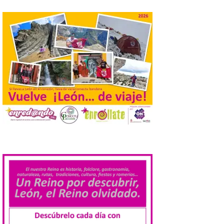
especial de lanzaderas desde el PCTCAN
a Ciriego. El Ayuntamiento de […]
Turismo de Extremadura
impulsa nuevas
iniciativas relacionadas
con el trío de eclipses para
afianzar a Extremadura
como referente en
astroturismo
8 Ago 2026
Extremadura cuenta con
.
uno de los cielos
estrellados con menor
contaminación lumínica
de Europa, un recurso
natural que permite disfrutar de
actividades de astroturismo durante todo
el año. La Dirección General de Turismo
ha puesto en marcha diversas iniciativas
relacionadas […]