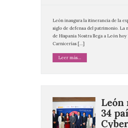
León inaugura la itinerancia de la e
siglo de defensa del patrimonio. La
de Hispania Nostra llega a León hoy 15
Carnicerías […]
Leer más...
León 
34 paí
Cybe