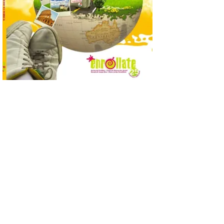
8 Ago 2026
Incide en que el eclipse se
verá desde múltiples
puntos de la ciudad, por lo
que no será necesario
desplazarse y se
recomienda no acudir a Gijón/Xixón en
coche ni usarlo ese día. Los accesos a
la Campa Torres y La […]
La decimonovena
fotografía de León de…
viaje nos llega desde la
plaza de Oriente en
Madrid
8 Ago 2026
Nueva edición de León
de…viaje. Una iniciativa
organizado por la sección
juvenil de la Asociación