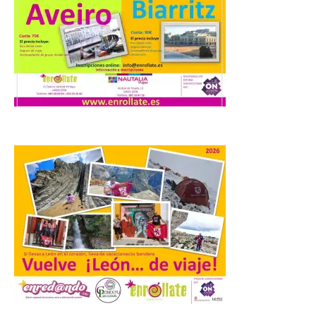
Facultad de Ciencias de la
Actividad Física y del
Deporte de la ULE diseña
una propuesta que
combina acción rápida, toma de
decisiones y colaboración estratégica sin
que ningún participante quede excluido
del juego. GEO-Arena nace […]
Transportes activa un
dispositivo especial para
facilitar la movilidad
durante el eclipse total de
Sol del 12 de agosto
9 Ago 2026
Renfe reforzará servicios
de Media Distancia
especialmente en Galicia,
Asturias, Santander y País