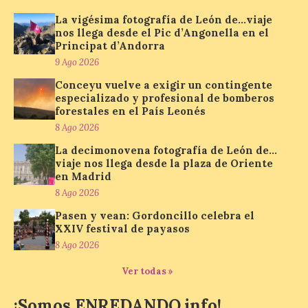
desde el Pic d’Angonella
en el Principat d’Andorra
La vigésima fotografía de León de…viaje
nos llega desde el Pic d’Angonella en el
9 Ago 2026
Principat d’Andorra
9 Ago 2026
Nueva edición de León
Conceyu vuelve a exigir un contingente
de…viaje. Una iniciativa
especializado y profesional de bomberos
organizado por la sección
forestales en el País Leonés
juvenil de la Asociación
8 Ago 2026
Enróllate, la Asociación
Conceyu País Llionés y el Diario de
La decimonovena fotografía de León de…
Turismo, Ocio e Información para
viaje nos llega desde la plaza de Oriente
jóvenes “Enredando.info”. Miguel Robles
en Madrid
nos envía la vigésima fotografía de […]
8 Ago 2026
Pasen y vean: Gordoncillo celebra el
XXIV festival de payasos
Concierto del Iberia
Marimba Ensemble en la
8 Ago 2026
Plaza del Ayuntamiento de
Ver todas »
Ponferrada
9 Ago 2026
¡Somos ENREDANDO.info!