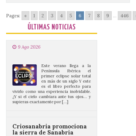
Pages:
«
1
2
3
4
5
6
7
8
9
...
446
El gran libro del eclipse
ÚLTIMAS NOTICIAS
9 Ago 2026
Este verano llega a la
Península Ibérica el
primer eclipse solar total
en más de un siglo Y este
es el libro perfecto para
vivirlo como una experiencia inolvidable.
¿Y si el cielo cambiara ante tus ojos… y
supieras exactamente por […]
Criosanabria promociona
la sierra de Sanabria
después de los incendios
del año pasado