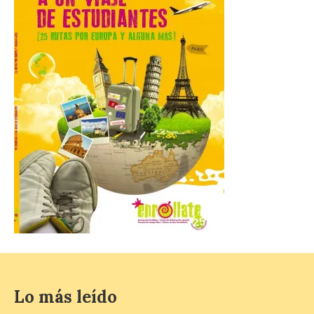
La Comarca de las Cinco
Villas, un lugar ideal para
ver el eclipse solar
9 Ago 2026
El próximo 12 de agosto
se producirá el fenómeno
natural excepcional que
podrá verse en muchos
puntos de la comarca,
pero hay que recordar que la observación
debe hacerse siguiendo las pautas de
seguridad recomendadas. La Comarca de
Cinco Villas […]
La vigésima fotografía de
Lo más leído
León de…viaje nos llega