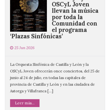
OSCyL Joven
llevan la música
por toda la
Comunidad con
el programa
Brujería Fest Summer un
‘Plazas Sinfónicas’
festival que se celebrará
el 11 de agosto en la
25 Jun 2026
Bañeza
9 Ago 2026
La Orquesta Sinfónica de Castilla y León y la
OSCyL Joven ofrecerán once conciertos, del 25 de
El Ayuntamiento de La
Bañeza presenta el
junio al 24 de julio, en todas las capitales de
Brujería Fest Summer
provincia de Castilla y León y en las ciudades de
Edition, una nueva cita
musical de las fiestas
Astorga y Villafranca […]
patronales. El salón de plenos del
Ayuntamiento de La Bañeza acogió el 4 de
agosto la presentación oficial del Brujería
Leer más...
Fest Summer […]