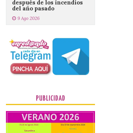
9 Ago 2026
El objetivo es que las
personas después de
hacer una cima acudan a
un comercio local para
que le selle el pasaporte,
de este modo también se colabora con el
comercio local sanabrés después de los
graves incendios de 2025. […]
Nace GEO-Arena: un
nuevo deporte creado en
la Universidad de León
para que nadie quede
PUBLICIDAD
fuera del juego
9 Ago 2026
El profesorado de la