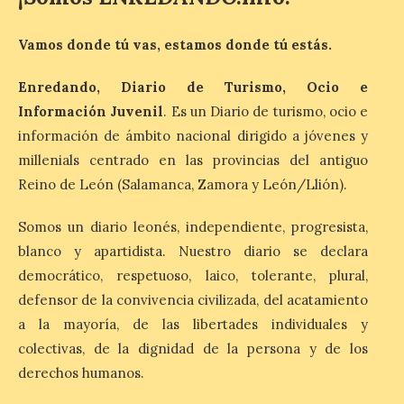
Iberia Marimba es un es
Vamos donde tú vas, estamos donde tú estás.
un encuentro
internacional que se
Enredando, Diario de Turismo, Ocio e
celebra en el mes de
agosto en la localidad
Información Juvenil
. Es un Diario de turismo, ocio e
gallega de Merza, dedicado a la marimba y
la música de cámara. La Plaza del
información de ámbito nacional dirigido a jóvenes y
Ayuntamiento de Ponferrada acogerá
millenials centrado en las provincias del antiguo
este domingo, […]
Reino de León (Salamanca, Zamora y León/Llión).
Somos un diario leonés, independiente, progresista,
MADO Madrid Orgullo
blanco y apartidista. Nuestro diario se declara
2026 vuelve a situarse
como uno de los
democrático, respetuoso, laico, tolerante, plural,
principales motores
defensor de la convivencia civilizada, del acatamiento
económicos y turísticos de
a la mayoría, de las libertades individuales y
Madrid
colectivas, de la dignidad de la persona y de los
9 Ago 2026
derechos humanos.