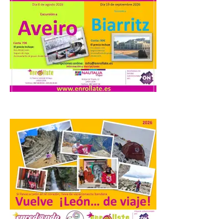
6 Ago 2026
La Diputación de Zamora
publica el volumen 55 de la
Biblioteca de Cultura
Tradicional Zamorana
para preservar el
patrimonio etnográfico. La obra “Los
juegos de mis mayores en Requejo de
Sanabria”, de María José Álvarez Barrio,
recupera los juegos populares […]
El Ayuntamiento de
Salamanca activa
‘Comercios con Alma’
6 Ago 2026
Una campaña para