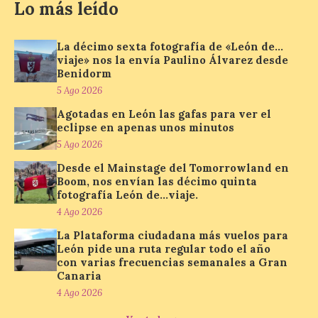
Lo más leído
‘León Street Music’
arranca agosto con los
La décimo sexta fotografía de «León de…
conciertos de Sala2 y The
viaje» nos la envía Paulino Álvarez desde
Corzos
Benidorm
5 Ago 2026
5 Ago 2026
Agotadas en León las gafas para ver el
eclipse en apenas unos minutos
Tendrán lugar el día 5, a
5 Ago 2026
las 21:00 horas, en el
escenario del Lavadero de
Desde el Mainstage del Tomorrowland en
Puente Castro​ ‘León
Boom, nos envían las décimo quinta
Street Music’ continúa su
fotografía León de…viaje.
periplo por los barrios de la ciudad de
León llevando la música de los grupos de
4 Ago 2026
aquí a […]
La Plataforma ciudadana más vuelos para
León pide una ruta regular todo el año
con varias frecuencias semanales a Gran
Canaria
Astorga celebrará del 7 al
9 de agosto la I Feria de la
4 Ago 2026
Cerveza Artesana