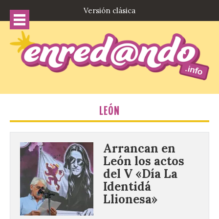
Versión clásica
LEÓN
Arrancan en
León los actos
del V «Día La
Identidá
Llionesa»