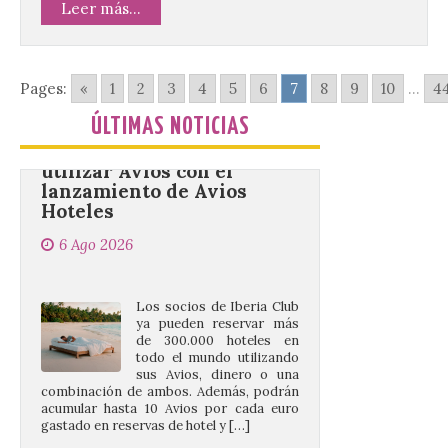
Leer más...
Iberia Club amplía las
Pages:
«
1
2
3
4
5
6
7
8
9
10
...
4
posibilidades de ganar y
utilizar Avios con el
ÚLTIMAS NOTICIAS
lanzamiento de Avios
Hoteles
6 Ago 2026
Los socios de Iberia Club
ya pueden reservar más
de 300.000 hoteles en
todo el mundo utilizando
sus Avios, dinero o una
combinación de ambos. Además, podrán
acumular hasta 10 Avios por cada euro
gastado en reservas de hotel y […]