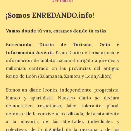
Ver todas »
5 Ago 2026
¡Somos ENREDANDO.info!
Con productores de 4
provincias, música y
Vamos donde tú vas, estamos donde tú estás.
precios populares. La
feria reunirá a cinco
pequeñas cerveceras
Enredando, Diario de Turismo, Ocio e
independientes de distintos puntos de
Información Juvenil
. Es un Diario de turismo, ocio e
España. La ciudad de Astorga estrenará
este verano la I Feria de la Cerveza
información de ámbito nacional dirigido a jóvenes y
Artesana, una nueva cita que […]
millenials centrado en las provincias del antiguo
Reino de León (Salamanca, Zamora y León/Llión).
La décimo sexta fotografía
Somos un diario leonés, independiente, progresista,
de «León de…viaje» nos la
envía Paulino Álvarez
blanco y apartidista. Nuestro diario se declara
desde Benidorm
democrático, respetuoso, laico, tolerante, plural,
defensor de la convivencia civilizada, del acatamiento
5 Ago 2026
a la mayoría, de las libertades individuales y
colectivas, de la dignidad de la persona y de los