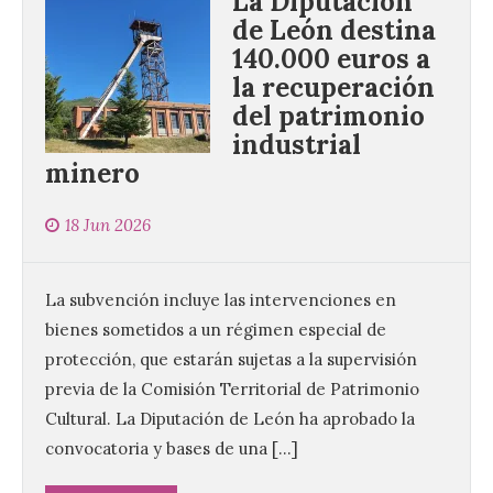
La Diputación
de León destina
140.000 euros a
la recuperación
del patrimonio
industrial
minero
Iberia Express, 10 años
18 Jun 2026
volando a Islandia y más
de 170.000 pasajeros
6 Ago 2026
La subvención incluye las intervenciones en
bienes sometidos a un régimen especial de
Desde junio de 2016, la
protección, que estarán sujetas a la supervisión
aerolínea ha retomado los
previa de la Comisión Territorial de Patrimonio
vuelos con Reikiavik cada
verano. En estos 10 años,
Cultural. La Diputación de León ha aprobado la
superará los 170.000
convocatoria y bases de una […]
pasajeros y los 1.000 vuelos con Islandia.
Este mes de agosto opera tres
frecuencias semanales y, este año, los […]