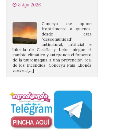
Conceyu «se opone
frontalmente a quienes,
desde esta
“descomunidad”
antinatural, artificial e
híbrida de Castilla y León, niegan el
cambio climático y anteponen el fomento
de la tauromaquia a una prevención real
de los incendios. Conceyu Pais Llionés
vuelve a […]
Santander aconseja acudir
a pie o en transporte
público y evitar el
vehículo privado para el
eclipse
8 Ago 2026
El TUS cuenta con líneas