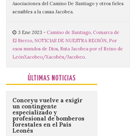
Asociaciones del Camino De Santiago y otros fieles
sensibles a la causa Jacobea.
Este certamen,
promovido por el Instituto
Universitario de Música
Sacra de la Universidad
3 Ene 2023
-
Camino de Santiago
,
Comarca de
Pontificia de Salamanca
(UPSA), premiará composiciones
El Bierzo
,
NOTICIAS DE NUESTRA REGIÓN
,
Por
inéditas, destinadas a coro, con un
esos mundos de Dios
,
Ruta Jacobea por el Reino de
premio de 3.000 euros. Las candidaturas
podrán presentarse hasta el 30 de
León
Xacobeo/Xacobéu/Jacobeo
.
noviembre. La Universidad, a […]
ÚLTIMAS NOTICIAS
Conceyu vuelve a exigir
un contingente
especializado y
profesional de bomberos
forestales en el País
Leonés
8 Ago 2026