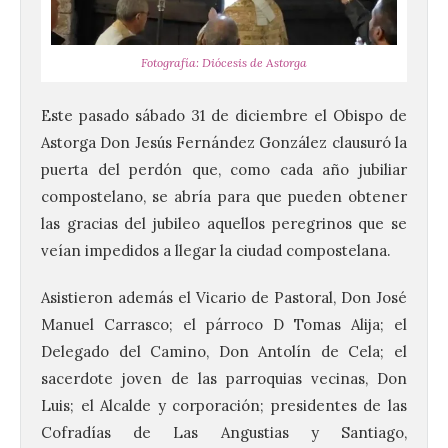
Fotografía: Diócesis de Astorga
Este pasado sábado 31 de diciembre el Obispo de
Astorga Don Jesús Fernández González clausuró la
puerta del perdón que, como cada año jubiliar
compostelano, se abría para que pueden obtener
las gracias del jubileo aquellos peregrinos que se
veían impedidos a llegar la ciudad compostelana.
Asistieron además el Vicario de Pastoral, Don José
Manuel Carrasco; el párroco D Tomas Alija; el
La UPSA impulsa la
Delegado del Camino, Don Antolín de Cela; el
creación musical con el I
Concurso Internacional de
sacerdote joven de las parroquias vecinas, Don
Composición Coral Sacra
Luis; el Alcalde y corporación; presidentes de las
Cofradías de Las Angustias y Santiago,
8 Ago 2026