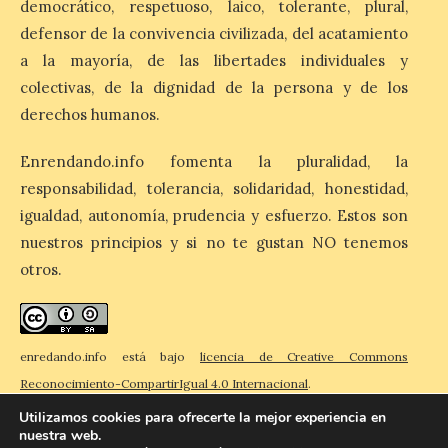
democrático, respetuoso, laico, tolerante, plural,
8 Ago 2026
defensor de la convivencia civilizada, del acatamiento
a la mayoría, de las libertades individuales y
El Ayuntamiento de La
colectivas, de la dignidad de la persona y de los
Bañeza designa a Arturo
derechos humanos.
Martínez Matilla como
pregonero de las Fiestas
2026. Tendrá lugar este
Enrendando.info fomenta la pluralidad, la
sábado 8 de agosto a las 21,00 horas en el
teatro municipal de La Bañeza. El
responsabilidad, tolerancia, solidaridad, honestidad,
comunicador astorgano Arturo Martínez
igualdad, autonomía, prudencia y esfuerzo. Estos son
Matilla, […]
nuestros principios y si no te gustan NO tenemos
otros.
La I Feria de la Cerveza
Artesana de Astorga
arranca con una gran
acogida del público
enredando.info está bajo
licencia de Creative Commons
Reconocimiento-CompartirIgual 4.0 Internacional
.
8 Ago 2026
Utilizamos cookies para ofrecerte la mejor experiencia en
nuestra web.