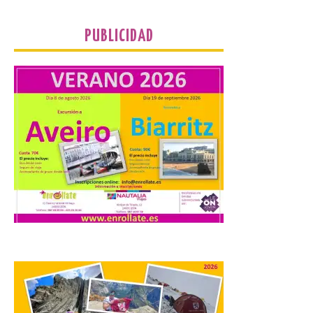
que llegan a la zona en
puntos como el faro de
Cabo Mayor, Cueto,
PUBLICIDAD
Corbanera o Ciriego y
reforzará la movilidad con un servicio
especial de lanzaderas desde el PCTCAN
a Ciriego. El Ayuntamiento de […]
Turismo de Extremadura
impulsa nuevas
iniciativas relacionadas
con el trío de eclipses para
afianzar a Extremadura
como referente en
astroturismo
8 Ago 2026
Extremadura cuenta con
uno de los cielos
estrellados con menor