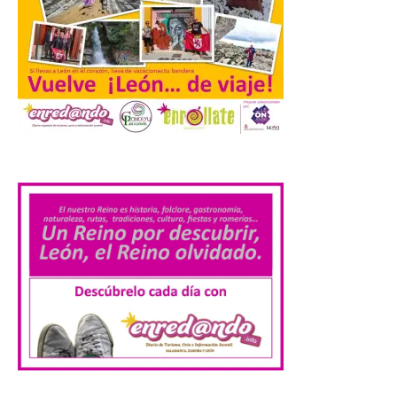
contaminación lumínica
de Europa, un recurso
natural que permite disfrutar de
actividades de astroturismo durante todo
el año. La Dirección General de Turismo
ha puesto en marcha diversas iniciativas
relacionadas […]
.
Cabárceno prepara tres
enclaves privilegiados
desde los que divisar el
eclipse solar del 12 de
agosto
8 Ago 2026
El parque amplía su
horario y refuerza los
transportes y la
hostelería. En Alto
Campoo continuará la