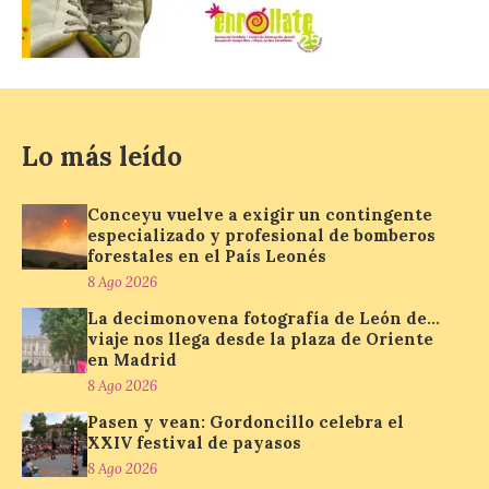
La decimonovena
fotografía de León de…
viaje nos llega desde la
plaza de Oriente en
Madrid
Lo más leído
8 Ago 2026
Conceyu vuelve a exigir un contingente
especializado y profesional de bomberos
Nueva edición de León
forestales en el País Leonés
de…viaje. Una iniciativa
8 Ago 2026
organizado por la sección
juvenil de la Asociación
La decimonovena fotografía de León de…
Enróllate, la Asociación
viaje nos llega desde la plaza de Oriente
Conceyu País Llionés y el Diario de
en Madrid
Turismo, Ocio e Información para
jóvenes “Enredando.info”. Pilar Aller Aller
8 Ago 2026
nos envía la décimo […]
Pasen y vean: Gordoncillo celebra el
XXIV festival de payasos
8 Ago 2026