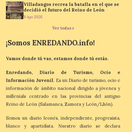
Los minerales y sus usos
Villadangos recrea la batalla en el que se
más comunes centran la
decidió el futuro del Reino de León
nueva exposición del
8 Ago 2026
Museo de la Siderurgia y
la Minería de Sabero
Ver todas »
8 Ago 2026
¡Somos ENREDANDO.info!
La exposición que se
inaugurará el sábado día 8
Vamos donde tú vas, estamos donde tú estás.
de agosto a las doce y
media de la mañana,
Enredando, Diario de Turismo, Ocio e
durante la ‘Feria de
minerales, rocas y fósiles de Castilla y
Información Juvenil
. Es un Diario de turismo, ocio e
León’, podrá visitarse hasta finales del
mes de noviembre, con […]
información de ámbito nacional dirigido a jóvenes y
millenials centrado en las provincias del antiguo
Reino de León (Salamanca, Zamora y León/Llión).
La Bañeza inicia sus
fiestas con el pregón a
Somos un diario leonés, independiente, progresista,
cargo de Arturo Martínez
blanco y apartidista. Nuestro diario se declara
Matilla