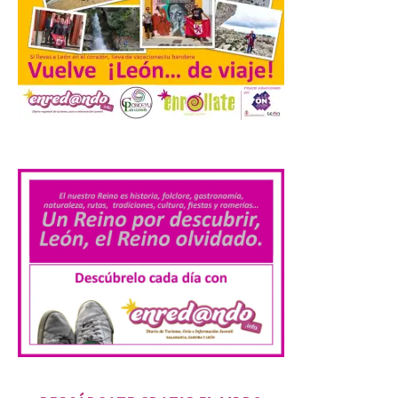
de agosto de 2026. La programación […]
Laciana comienza su
programación para
disfrutar el eclipse total
del 12 de agosto
.
7 Ago 2026
Durante los días 1 y 2 de
agosto, tanto el público
infantil como el adulto
pudo disfrutar de un
planetario que se instaló
en el polideportivo municipal, con pases
de mañana dedicados preferentemente al
público infantil y, el resto del […]