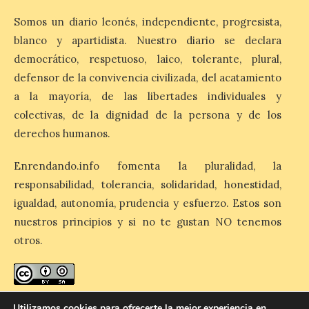
Zamora, Palencia y Álava son las
Somos un diario leonés, independiente, progresista,
provincias con menos margen: apenas un
1% de los alojamientos siguen libres para
blanco y apartidista. Nuestro diario se declara
esas […]
democrático, respetuoso, laico, tolerante, plural,
defensor de la convivencia civilizada, del acatamiento
a la mayoría, de las libertades individuales y
El eclipse genera un boom
de reservas hoteleras y
colectivas, de la dignidad de la persona y de los
precios desorbitados,
derechos humanos.
según SiteMinder
Enrendando.info fomenta la pluralidad, la
7 Ago 2026
responsabilidad, tolerancia, solidaridad, honestidad,
igualdad, autonomía, prudencia y esfuerzo. Estos son
Asturias lidera el impacto
del fenómeno, con el
nuestros principios y si no te gustan NO tenemos
mayor aumento en
otros.
reservas, precios y
antelación de compra. El
auge de la demanda redefine la
planificación: reservas más anticipadas y
estancias más breves en torno al evento.
enredando.info está bajo
licencia de Creative Commons
Madrid, 7 agosto de […]
Utilizamos cookies para ofrecerte la mejor experiencia en