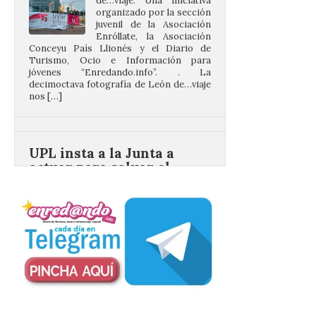
Enróllate, la Asociación
Conceyu País Llionés y el Diario de
Turismo, Ocio e Información para
jóvenes “Enredando.info”. . La
decimoctava fotografía de León de…viaje
nos […]
UPL insta a la Junta a
actuar para salvar el
castillo del Asmesnal, un
BIC en estado de ruina
7 Ago 2026
Un Bien de Interés
Cultural abandonado
desde 1949. Los
procuradores leonesistas
plantean que la Junta
contacte cuanto antes con los
propietarios para exigirles medidas
inmediatas que frenen el deterioro y el