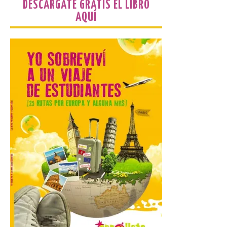
Más de 200.000 jóvenes
DESCÁRGATE GRATIS EL LIBRO
nacidos en 2008 ya han
AQUÍ
solicitado el Bono Cultural
Joven 2026 en su primer
mes de vigencia
7 Ago 2026
Las personas que hayan
cumplido o cumplan 18
años en 2026 pueden
solicitar esta ayuda en la
web
https://bonoculturajoven.gob.es/ hasta el
31 de octubre. Desde este año, los 400
euros del Bono pueden utilizarse tanto
para consumir productos culturales como
[…]
El Gobierno de España
lanza un visor web para