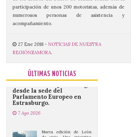
monasterio cisterciense
participación de unos 200 motoristas, además de
de Santa María la Real de
Gradefes. Una cita
numerosos personas de asistencia y
imprescindible para disfrutar de los
acompañamiento.
mejores dulces conventuales, tradición,
cultura y un ambiente único. El
Ayuntamiento de Gradefes, intentando
[…]
27 Ene 2018
-
NOTICIAS DE NUESTRA
REGIÓN
ZAMORA
.
La decimoctava fotografía
de León de…viaje nos llega
ÚLTIMAS NOTICIAS
desde la sede del
Parlamento Europeo en
Estrasburgo.
7 Ago 2026
Nueva edición de León
de…viaje. Una iniciativa
organizado por la sección
juvenil de la Asociación