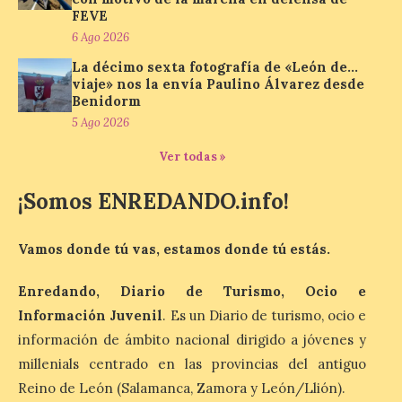
FEVE
La cadena hotelera pública
volverá a estar presente
6 Ago 2026
en la zona de descanso
La décimo sexta fotografía de «León de…
junto al control de firmas
y, como novedad, en el
viaje» nos la envía Paulino Álvarez desde
Leaders Lounge, dos espacios exclusivos
Benidorm
para los ciclistas. El recorrido de La
5 Ago 2026
Vuelta discurrirá junto a 17 […]
Ver todas »
¡Somos ENREDANDO.info!
Última llamada: Eclipse
total del 12 de agosto.
Dónde alojarse y a qué
Vamos donde tú vas, estamos donde tú estás.
precio
7 Ago 2026
Enredando, Diario de Turismo, Ocio e
Información Juvenil
. Es un Diario de turismo, ocio e
información de ámbito nacional dirigido a jóvenes y
León es la provincia más
económica (116€/noche),
millenials centrado en las provincias del antiguo
pero también una de las
más agotadas: solo un 4%
Reino de León (Salamanca, Zamora y León/Llión).
de alojamientos libres.