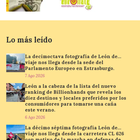
localizar y disfrutar del
eclipse solar del 12 de
agosto con seguridad
7 Ago 2026
Lo más leído
Se trata de un visor web
que permite conocer la
posición exacta del Sol y
La decimoctava fotografía de León de…
así localizar el lugar ideal
viaje nos llega desde la sede del
para observar el eclipse
Parlamento Europeo en Estrasburgo.
solar del 12 de agosto de 2026 sin
obstáculos. El visor es una herramienta a
7 Ago 2026
la […]
León a la cabeza de la lista del nuevo
ranking de Billionhands que revela los
diez destinos y locales preferidos por los
consumidores para tomarse una caña
Paradores renueva su
este verano.
compromiso con La Vuelta
como patrocinador oficial
6 Ago 2026
La décimo séptima fotografía León de…
7 Ago 2026
viaje nos llega desde la carretera CL 626
con motivo de la marcha en defensa de