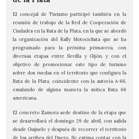
El concejal de Turismo participó también en la
reunión de trabajo de la Red de Cooperación de
Ciudades en la Ruta de la Plata, en la que se abordó
la organización del Rally Motociclista que se ha
programado para la próxima primavera, con
diversas etapas entre Sevilla y Gijón, y con el
objetivo de promocionar este tipo de turismo
sobre dos ruedas en el territorio que configura la
Ruta de la Plata, coincidente con la autovía A-66,
Vuelve la tradicional Feria
emulando de alguna manera la mítica Ruta 66
de Dulces del Convento a
americana.
Gradefes
El concreto Zamora sede destino de la etapa que
7 Ago 2026
se desarrollará el domingo 29 de abril, con salida
desde Guijuelo y después de recorrer el territorio
Tendrá lugar el 9 de
agosto en los aledaños del
de los arribes del Duero. Se estima contar con la