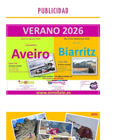
riesgo de colapso. Los procuradores de
Unión del Pueblo […]
PUBLICIDAD
La Universidad de León
distribuye folletos con la
programación del evento
del eclipse solar que
organiza con la ESA y el
Ayuntamiento
7 Ago 2026
Los materiales ya pueden
recogerse gratuitamente
en la Oficina de
Información Turística de
León e incluyen, además
del programa del evento, una guía
práctica con recomendaciones
elaboradas por especialistas para
observar el eclipse con seguridad León, 7