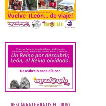
de la prórroga […]
El alumnado de FP crece
un 2,5% hasta superar los
1,2 millones de
.
matriculados y marca un
nuevo récord
10 Ago 2026
El Ministerio publica la
Estadística de las
Enseñanzas no
universitarias. Datos
avance 2025-2026 con las
cifras actualizadas del curso escolar
recién finalizado. El Grado Básico crece
un 2,1%, el Grado Medio un 2,7%, el Grado
Superior un 2,3% y los cursos […]
DESCÁRGATE GRATIS EL LIBRO