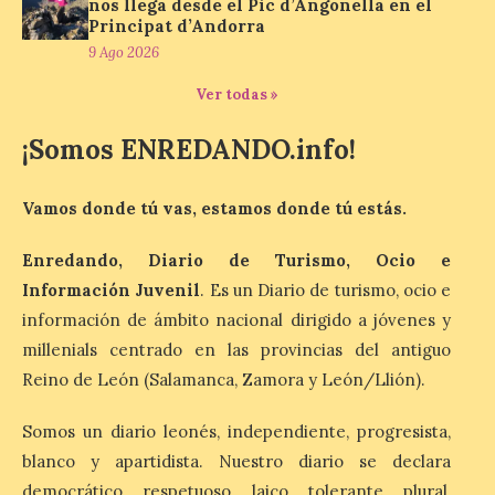
nos llega desde el Pic d’Angonella en el
asociados al eclipse
Principat d’Andorra
9 Ago 2026
10 Ago 2026
Ver todas »
El dispositivo se refuerza
¡Somos ENREDANDO.info!
días antes del eclipse
solar total del 12 de
agosto, que atravesará
España de oeste a este, y
Vamos donde tú vas, estamos donde tú estás.
que movilizará a varios millones de
personas para disfrutar de este
acontecimiento histórico. Algunas
Enredando, Diario de Turismo, Ocio e
comunidades autónomas ya han […]
Información Juvenil
. Es un Diario de turismo, ocio e
información de ámbito nacional dirigido a jóvenes y
millenials centrado en las provincias del antiguo
El Ayuntamiento de
Reino de León (Salamanca, Zamora y León/Llión).
Segovia presenta “Música
para un eclipse”, un
concierto único con
Somos un diario leonés, independiente, progresista,
motivo del eclipse de sol
blanco y apartidista. Nuestro diario se declara
10 Ago 2026
democrático, respetuoso, laico, tolerante, plural,