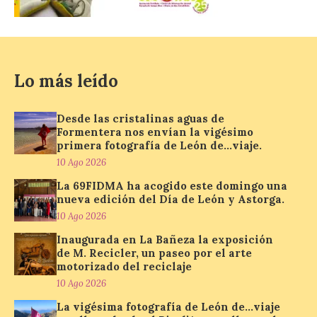
Eduardo Chillida con el
patrimonio industrial
10 Ago 2026
Lo más leído
La Térmica Cultural
albergará hasta el 10 de
enero de 2027 la muestra
Desde las cristalinas aguas de
‘Eduardo Chillida. Pensar
Formentera nos envían la vigésimo
con las manos’, formada
primera fotografía de León de…viaje.
por 125 piezas de una de las figuras
10 Ago 2026
esenciales del arte contemporáneo.
Hierro, vacío y memoria industrial
La 69FIDMA ha acogido este domingo una
marcan esta exposición […]
nueva edición del Día de León y Astorga.
10 Ago 2026
Inaugurada en La Bañeza la exposición
Protección Civil activa la
de M. Recicler, un paseo por el arte
fase de Preemergencia en
motorizado del reciclaje
Situación Operativa 1 del
10 Ago 2026
Plan Estatal General de
Emergencias ante los
La vigésima fotografía de León de…viaje
riesgos potenciales