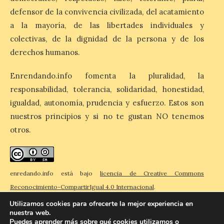
defensor de la convivencia civilizada, del acatamiento
a la mayoría, de las libertades individuales y
La cita, que se celebrará el
12 de agosto en el
colectivas, de la dignidad de la persona y de los
enlosado de la Catedral,
derechos humanos.
incluye el estreno absoluto
de una composición del
músico segoviano Geni Uñón. Turismo de
Enrendando.info fomenta la pluralidad, la
Segovia lanza el Premio Internacional de
Fotografía del Eclipse “Segovia bajo […]
responsabilidad, tolerancia, solidaridad, honestidad,
igualdad, autonomía, prudencia y esfuerzo. Estos son
nuestros principios y si no te gustan NO tenemos
València prepara un
otros.
operativo especial de
limpieza en las playas y el
punto de observación para
el eclipse solar del día 12
enredando.info está bajo
licencia de Creative Commons
10 Ago 2026
Reconocimiento-CompartirIgual 4.0 Internacional
.
Utilizamos cookies para ofrecerte la mejor experiencia en
nuestra web.
El Ayuntamiento ha
Puedes aprender más sobre qué cookies utilizamos o