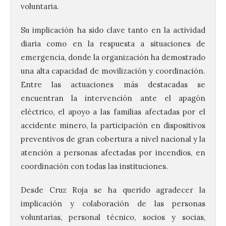
voluntaria.
Su implicación ha sido clave tanto en la actividad
diaria como en la respuesta a situaciones de
emergencia, donde la organización ha demostrado
una alta capacidad de movilización y coordinación.
Entre las actuaciones más destacadas se
encuentran la intervención ante el apagón
120 jóvenes completan su
eléctrico, el apoyo a las familias afectadas por el
formación en robótica y
entornos digitales en un
accidente minero, la participación en dispositivos
nuevo curso de los
preventivos de gran cobertura a nivel nacional y la
Campamentos Salamanca
atención a personas afectadas por incendios, en
Tech
coordinación con todas las instituciones.
10 Ago 2026
Desde Cruz Roja se ha querido agradecer la
implicación y colaboración de las personas
Los Campamentos
Salamanca Tech, que se
voluntarias, personal técnico, socios y socias,
desarrollan hasta el 4 de