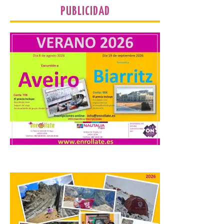
cristalinas aguas de Formentera, Mary
PUBLICIDAD
[…]
UPL cuestiona a la Junta
por no imponer sanciones
a Aucalsa, como hará el
Principado de Asturias,
por cobrar en la AP-66 la
tarifa íntegra pese a estar
en obras
10 Ago 2026
La formación leonesista
registró una batería de
preguntas escritas en las
Cortes autonómicas
mediante las cuales vuelve
a reclamar a la institución autonómica
que exija al Gobierno de España la
supresión de este peaje por la ilegalidad