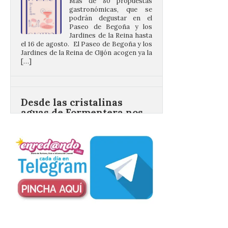
Jardines de la Reina hasta
el 16 de agosto. El Paseo de Begoña y los
Jardines de la Reina de Gijón acogen ya la
[…]
Desde las cristalinas
aguas de Formentera nos
envían la vigésimo
primera fotografía de
León de…viaje.
10 Ago 2026
Nueva edición de León
de…viaje. Una iniciativa
organizado por la sección
juvenil de la Asociación
Enróllate, la Asociación
Conceyu País Llionés y el Diario de
Turismo, Ocio e Información para
jóvenes “Enredando.info”. Desde las