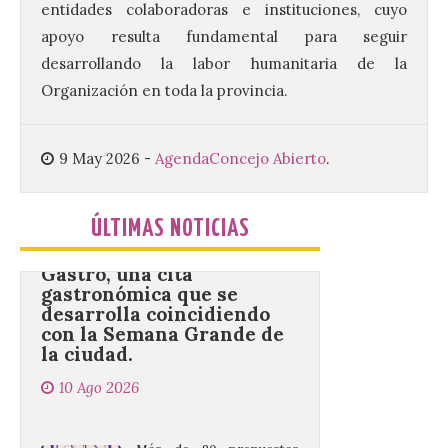
entidades colaboradoras e instituciones, cuyo
septiembre en nueve
turnos semanales con
apoyo resulta fundamental para seguir
capacidad para 120 niños cada uno. Un
total de 120 menores han recibido su
desarrollando la labor humanitaria de la
diploma acreditativo tras finalizar esta
Organización en toda la provincia.
semana de actividades en […]
9 May 2026
-
Agenda
Concejo Abierto
.
Gijón/Xixón celebra la
tercera edición de Paseo
Gastro, una cita
ÚLTIMAS NOTICIAS
gastronómica que se
desarrolla coincidiendo
con la Semana Grande de
la ciudad.
10 Ago 2026
Más de 80 propuestas
gastronómicas, que se
podrán degustar en el
Paseo de Begoña y los