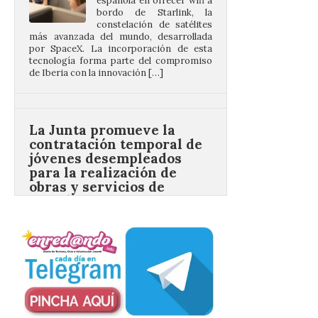
tecnología forma parte del compromiso
de Iberia con la innovación […]
La Junta promueve la
contratación temporal de
jóvenes desempleados
para la realización de
obras y servicios de
interés general y social
con más de 8,7 millones de
euros de inversión
6 Ago 2026
La Consejería de
Industria, Universidades,
Empleo y Comercio
destina 8,75 millones de
euros al programa JOVEL
2026, cofinanciado por el Fondo Social
Europeo Plus (FSE+), para favorecer la