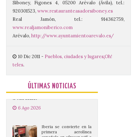
de septiembre de 2026.
Siboney, Figones 4, 05200 Arévalo (Ávila), tel.:
Bruselas, 6 de agosto de
920301523,
www.restauranteasadorsiboney.es
2026.- La Comisión
Europea ha actualizado las normas de su
Real Jamón, tel.: 914362759,
programa de prácticas, estableciendo un
marco único modernizado que hace que el
www.realjamoniberico.com
programa […]
Arévalo,
http://www.ayuntamientoarevalo.es/
Despega el primer avión
10 Dic 2011
-
Pueblos, ciudades y lugares
¡Oh!
de Iberia con wifi de alta
teles
.
velocidad gratuito de
Starlink
6 Ago 2026
ÚLTIMAS NOTICIAS
Iberia se convierte en la
primera aerolínea
española en ofrecer wifi a
bordo de Starlink, la
constelación de satélites
más avanzada del mundo, desarrollada
por SpaceX. La incorporación de esta