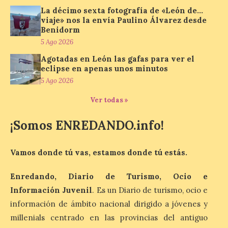
defensa de FEVE
La décimo sexta fotografía de «León de…
viaje» nos la envía Paulino Álvarez desde
6 Ago 2026
Benidorm
5 Ago 2026
Nueva edición de León
Agotadas en León las gafas para ver el
de…viaje. Una iniciativa
eclipse en apenas unos minutos
organizado por la sección
juvenil de la Asociación
5 Ago 2026
Enróllate, la Asociación
Conceyu País Llionés y el Diario de
Ver todas »
Turismo, Ocio e Información para
jóvenes “Enredando.info”. Eduardo
¡Somos ENREDANDO.info!
Morán nos envía desde la carretera […]
Vamos donde tú vas, estamos donde tú estás.
Camarzius fest: frente al
macroevento, un festival
Enredando, Diario de Turismo, Ocio e
cultural transformador
Información Juvenil
. Es un Diario de turismo, ocio e
que apuesta por el legado.
información de ámbito nacional dirigido a jóvenes y
6 Ago 2026
millenials centrado en las provincias del antiguo