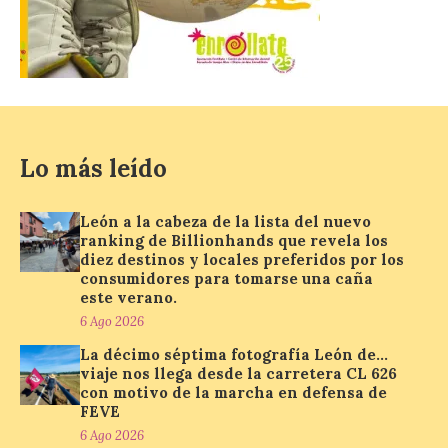
protección adecuada
puede causar daños
irreversibles en la retina”
6 Ago 2026
La retinopatía solar puede
provocar pérdida de
Lo más leído
visión central, manchas en
el campo visual y
alteraciones en la
León a la cabeza de la lista del nuevo
percepción de formas y colores. El
ranking de Billionhands que revela los
especialista en Oftalmología del Hospital
diez destinos y locales preferidos por los
San Juan de Dios de León, Dr. Mahave
Ruiz, advierte de […]
consumidores para tomarse una caña
este verano.
6 Ago 2026
La décimo séptima fotografía León de…
La décimo séptima
viaje nos llega desde la carretera CL 626
fotografía León de…viaje
con motivo de la marcha en defensa de
nos llega desde la
FEVE
carretera CL 626 con
motivo de la marcha en
6 Ago 2026