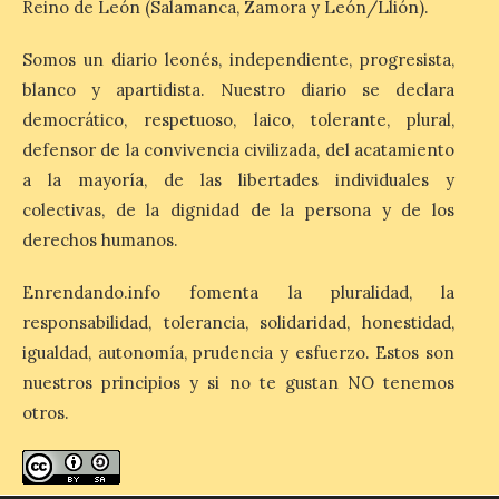
Reino de León (Salamanca, Zamora y León/Llión).
Los días 7, 8 y 9 de agosto
de 2026, Camarzana de
Somos un diario leonés, independiente, progresista,
Tera volverá a convertirse
blanco y apartidista. Nuestro diario se declara
en punto de encuentro,
con la Villa Romana de
democrático, respetuoso, laico, tolerante, plural,
Orpheus. Vivimos un momento en el que la
música en directo mueve grandes
defensor de la convivencia civilizada, del acatamiento
fenómenos de […]
a la mayoría, de las libertades individuales y
colectivas, de la dignidad de la persona y de los
derechos humanos.
El Ayuntamiento de
Cabrillanes analizará,
Enrendando.info fomenta la pluralidad, la
conforme a la legalidad, la
solicitud para la
responsabilidad, tolerancia, solidaridad, honestidad,
celebración del Iberia
igualdad, autonomía, prudencia y esfuerzo. Estos son
Eclipse Festival
nuestros principios y si no te gustan NO tenemos
6 Ago 2026
otros.
Durante la mañana de ayer
miércoles ha sido