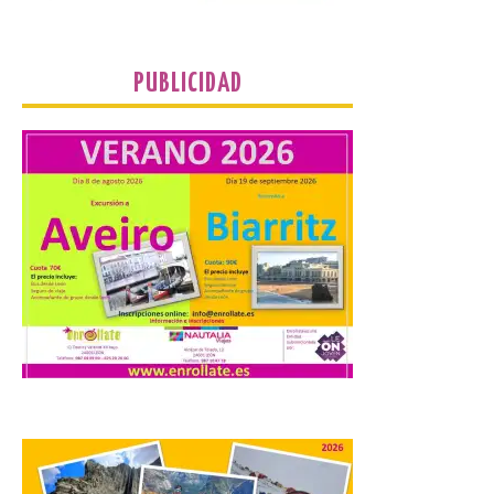
contratación temporal de 300 jóvenes
desempleados inscritos en el Sistema
Nacional de […]
PUBLICIDAD
En la Comarca de Liébana
tienes 6 rincones únicos
para ver el Eclipse de Sol
6 Ago 2026
Miradores naturales,
pueblos con alma y
paisajes de leyenda
convierten la Comarca de
Liébana en uno de los
destinos más bonitos para disfrutar de
este fenómeno astronómico único. Un
eclipse total de sol será visible en la
Península Ibérica durante […]