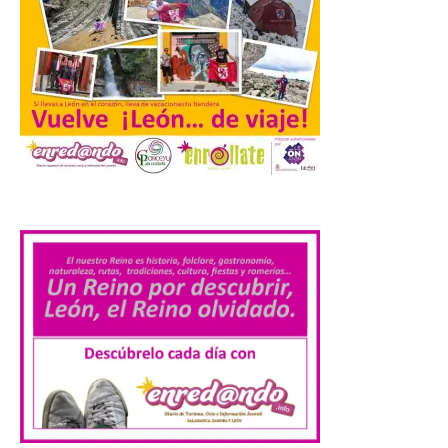
León a la cabeza de la lista
del nuevo ranking de
Billionhands que revela
los diez destinos y locales
preferidos por los
consumidores para
tomarse una caña este
verano.
.
6 Ago 2026
El nuevo ranking de
Billionhands revela los
diez destinos y locales
preferidos por los
consumidores para
tomarse una caña este verano, con León y
Madrid a la cabeza de la lista. Salamanca
ocupa el noveno lugar. Los españoles
priorizan las […]