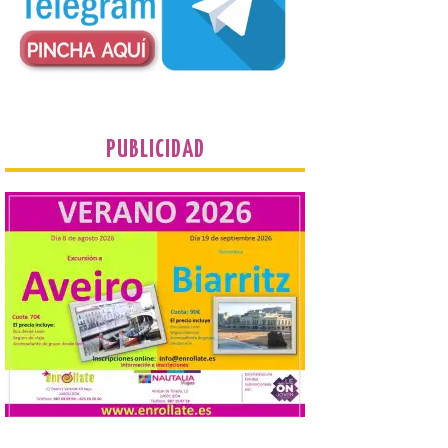
tecnología forma parte del compromiso
de Iberia con la innovación […]
La Junta promueve la
contratación temporal de
jóvenes desempleados
para la realización de
PUBLICIDAD
obras y servicios de
interés general y social
con más de 8,7 millones de
euros de inversión
6 Ago 2026
La Consejería de
Industria, Universidades,
Empleo y Comercio
destina 8,75 millones de
euros al programa JOVEL
2026, cofinanciado por el Fondo Social
Europeo Plus (FSE+), para favorecer la
contratación temporal de 300 jóvenes
desempleados inscritos en el Sistema