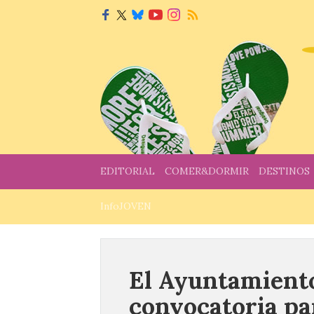
EDITORIAL
COMER&DORMIR
DESTINOS
InfoJOVEN
El Ayuntamiento
convocatoria pa