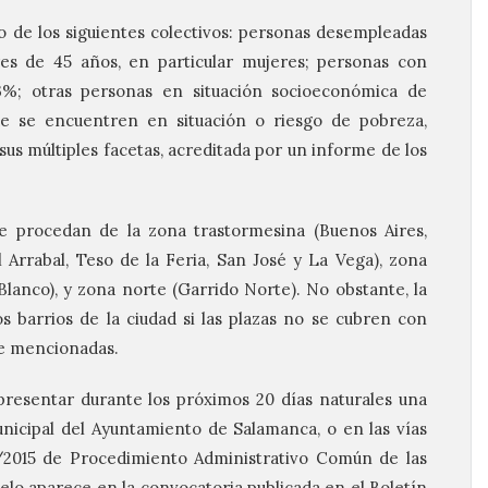
 de los siguientes colectivos: personas desempleadas
es de 45 años, en particular mujeres; personas con
33%; otras personas en situación socioeconómica de
 que se encuentren en situación o riesgo de pobreza,
sus múltiples facetas, acreditada por un informe de los
e procedan de la zona trastormesina (Buenos Aires,
 Arrabal, Teso de la Feria, San José y La Vega), zona
lanco), y zona norte (Garrido Norte). No obstante, la
os barrios de la ciudad si las plazas no se cubren con
te mencionadas.
resentar durante los próximos 20 días naturales una
nicipal del Ayuntamiento de Salamanca, o en las vías
39/2015 de Procedimiento Administrativo Común de las
elo aparece en la convocatoria publicada en el Boletín