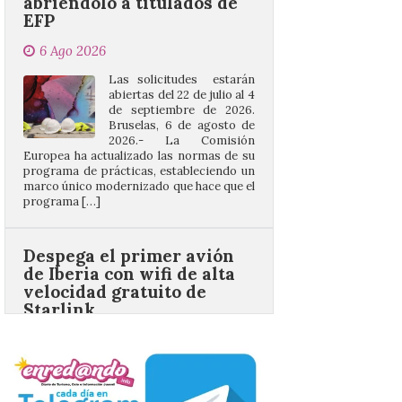
Las solicitudes estarán
abiertas del 22 de julio al 4
de septiembre de 2026.
Bruselas, 6 de agosto de
2026.- La Comisión
Europea ha actualizado las normas de su
programa de prácticas, estableciendo un
marco único modernizado que hace que el
programa […]
Despega el primer avión
de Iberia con wifi de alta
velocidad gratuito de
Starlink
6 Ago 2026
Iberia se convierte en la
primera aerolínea
española en ofrecer wifi a
bordo de Starlink, la
constelación de satélites
más avanzada del mundo, desarrollada
por SpaceX. La incorporación de esta