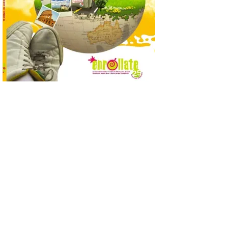
6 Ago 2026
Se celebrará el próximo
domingo 16 de agosto, a
partir de las 23:00 horas,
en la Plaza Mayor de la
ciudad. El Salón de Plenos
del Ayuntamiento de La Bañeza ha
acogido esta mañana la presentación
oficial del Festival One […]
“Mirar un eclipse sin
protección adecuada
puede causar daños
irreversibles en la retina”
6 Ago 2026
La retinopatía solar puede
provocar pérdida de
visión central, manchas en
el campo visual y
alteraciones en la
percepción de formas y colores. El
especialista en Oftalmología del Hospital