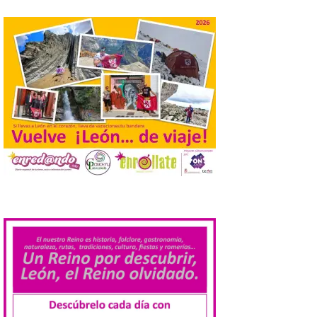
Nacional de […]
En la Comarca de Liébana
tienes 6 rincones únicos
para ver el Eclipse de Sol
6 Ago 2026
Miradores naturales,
pueblos con alma y
paisajes de leyenda
convierten la Comarca de
Liébana en uno de los
destinos más bonitos para disfrutar de
este fenómeno astronómico único. Un
.
eclipse total de sol será visible en la
Península Ibérica durante […]
León a la cabeza de la lista
del nuevo ranking de
Billionhands que revela
los diez destinos y locales
preferidos por los