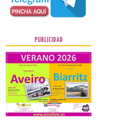
organizado por la sección
juvenil de la Asociación
Enróllate, la Asociación
Conceyu País Llionés y el Diario de
Turismo, Ocio e Información para
jóvenes “Enredando.info”. Desde las
cristalinas aguas de Formentera, Mary
[…]
PUBLICIDAD
UPL cuestiona a la Junta
por no imponer sanciones
a Aucalsa, como hará el
Principado de Asturias,
por cobrar en la AP-66 la
tarifa íntegra pese a estar
en obras
10 Ago 2026
La formación leonesista
registró una batería de