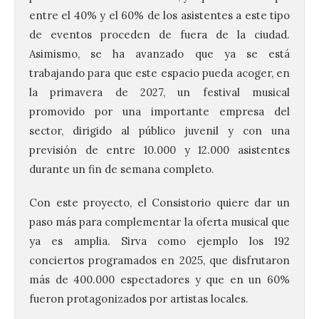
entre el 40% y el 60% de los asistentes a este tipo
de eventos proceden de fuera de la ciudad.
Asimismo, se ha avanzado que ya se está
trabajando para que este espacio pueda acoger, en
la primavera de 2027, un festival musical
promovido por una importante empresa del
sector, dirigido al público juvenil y con una
previsión de entre 10.000 y 12.000 asistentes
durante un fin de semana completo.
Con este proyecto, el Consistorio quiere dar un
120 jóvenes completan su
paso más para complementar la oferta musical que
formación en robótica y
ya es amplia. Sirva como ejemplo los 192
entornos digitales en un
conciertos programados en 2025, que disfrutaron
nuevo curso de los
Campamentos Salamanca
más de 400.000 espectadores y que en un 60%
Tech
fueron protagonizados por artistas locales.
10 Ago 2026