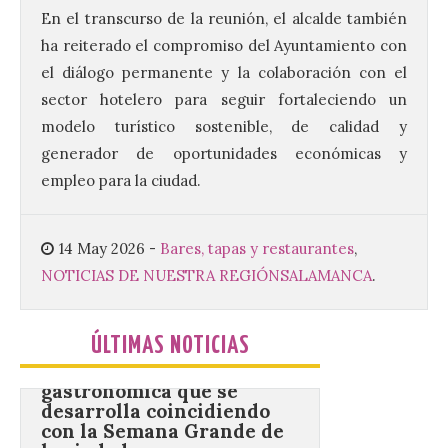
En el transcurso de la reunión, el alcalde también
ha reiterado el compromiso del Ayuntamiento con
Los Campamentos
el diálogo permanente y la colaboración con el
Salamanca Tech, que se
desarrollan hasta el 4 de
sector hotelero para seguir fortaleciendo un
septiembre en nueve
turnos semanales con
modelo turístico sostenible, de calidad y
capacidad para 120 niños cada uno. Un
generador de oportunidades económicas y
total de 120 menores han recibido su
diploma acreditativo tras finalizar esta
empleo para la ciudad.
semana de actividades en […]
14 May 2026
-
Bares, tapas y restaurantes
,
Gijón/Xixón celebra la
NOTICIAS DE NUESTRA REGIÓN
SALAMANCA
.
tercera edición de Paseo
Gastro, una cita
gastronómica que se
ÚLTIMAS NOTICIAS
desarrolla coincidiendo
con la Semana Grande de
la ciudad.
10 Ago 2026