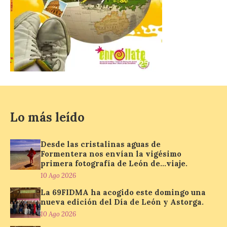
CIUDEN acoge un nuevo
gran proyecto expositivo
que conecta la obra de
Eduardo Chillida con el
patrimonio industrial
10 Ago 2026
Lo más leído
La Térmica Cultural
albergará hasta el 10 de
enero de 2027 la muestra
‘Eduardo Chillida. Pensar
Desde las cristalinas aguas de
con las manos’, formada
Formentera nos envían la vigésimo
por 125 piezas de una de las figuras
primera fotografía de León de…viaje.
esenciales del arte contemporáneo.
10 Ago 2026
Hierro, vacío y memoria industrial
marcan esta exposición […]
La 69FIDMA ha acogido este domingo una
nueva edición del Día de León y Astorga.
10 Ago 2026
Protección Civil activa la