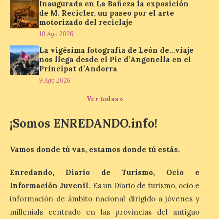
Inaugurada en La Bañeza la exposición
fase de Preemergencia en
de M. Recicler, un paseo por el arte
Situación Operativa 1 del
motorizado del reciclaje
Plan Estatal General de
10 Ago 2026
Emergencias ante los
riesgos potenciales
La vigésima fotografía de León de…viaje
asociados al eclipse
nos llega desde el Pic d’Angonella en el
Principat d’Andorra
10 Ago 2026
9 Ago 2026
Ver todas »
El dispositivo se refuerza
días antes del eclipse
¡Somos ENREDANDO.info!
solar total del 12 de
agosto, que atravesará
España de oeste a este, y
que movilizará a varios millones de
Vamos donde tú vas, estamos donde tú estás.
personas para disfrutar de este
acontecimiento histórico. Algunas
comunidades autónomas ya han […]
Enredando, Diario de Turismo, Ocio e
Información Juvenil
. Es un Diario de turismo, ocio e
información de ámbito nacional dirigido a jóvenes y
El Ayuntamiento de
millenials centrado en las provincias del antiguo