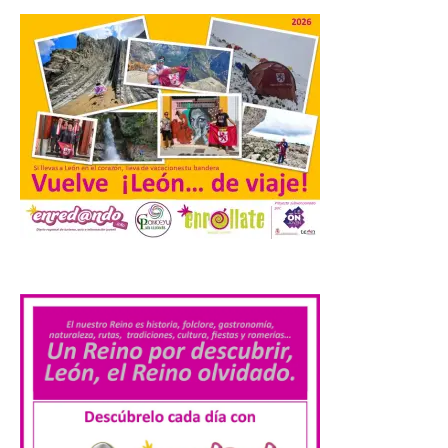
preguntas escritas en las
Cortes autonómicas
mediante las cuales vuelve
a reclamar a la institución autonómica
que exija al Gobierno de España la
supresión de este peaje por la ilegalidad
de la prórroga […]
El alumnado de FP crece
un 2,5% hasta superar los
1,2 millones de
matriculados y marca un
.
nuevo récord
10 Ago 2026
El Ministerio publica la
Estadística de las
Enseñanzas no
universitarias. Datos
avance 2025-2026 con las
cifras actualizadas del curso escolar