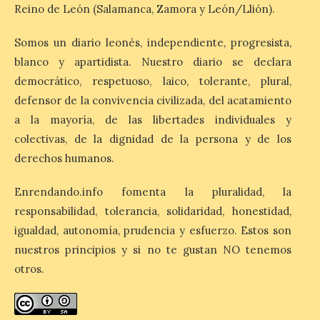
Segovia presenta “Música
Reino de León (Salamanca, Zamora y León/Llión).
para un eclipse”, un
concierto único con
motivo del eclipse de sol
Somos un diario leonés, independiente, progresista,
blanco y apartidista. Nuestro diario se declara
10 Ago 2026
democrático, respetuoso, laico, tolerante, plural,
defensor de la convivencia civilizada, del acatamiento
La cita, que se celebrará el
a la mayoría, de las libertades individuales y
12 de agosto en el
enlosado de la Catedral,
colectivas, de la dignidad de la persona y de los
incluye el estreno absoluto
derechos humanos.
de una composición del
músico segoviano Geni Uñón. Turismo de
Segovia lanza el Premio Internacional de
Enrendando.info fomenta la pluralidad, la
Fotografía del Eclipse “Segovia bajo […]
responsabilidad, tolerancia, solidaridad, honestidad,
igualdad, autonomía, prudencia y esfuerzo. Estos son
nuestros principios y si no te gustan NO tenemos
València prepara un
operativo especial de
otros.
limpieza en las playas y el
punto de observación para
el eclipse solar del día 12