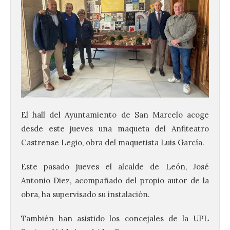
El hall del Ayuntamiento de San Marcelo acoge
desde este jueves una maqueta del Anfiteatro
Castrense Legio, obra del maquetista Luis García.
La UPSA impulsa la
Este pasado jueves el alcalde de León, José
creación musical con el I
Concurso Internacional de
Antonio Diez, acompañado del propio autor de la
Composición Coral Sacra
obra, ha supervisado su instalación.
8 Ago 2026
También han asistido los concejales de la UPL