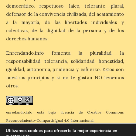
democrático, respetuoso, laico, tolerante, plural,
defensor de la convivencia civilizada, del acatamiento
El Ayuntamiento de La
Bañeza designa a Arturo
a la mayoría, de las libertades individuales y
Martínez Matilla como
colectivas, de la dignidad de la persona y de los
pregonero de las Fiestas
2026. Tendrá lugar este
derechos humanos.
sábado 8 de agosto a las 21,00 horas en el
teatro municipal de La Bañeza. El
comunicador astorgano Arturo Martínez
Enrendando.info fomenta la pluralidad, la
Matilla, […]
responsabilidad, tolerancia, solidaridad, honestidad,
igualdad, autonomía, prudencia y esfuerzo. Estos son
nuestros principios y si no te gustan NO tenemos
La I Feria de la Cerveza
otros.
Artesana de Astorga
arranca con una gran
acogida del público
8 Ago 2026
enredando.info está bajo
licencia de Creative Commons
Reconocimiento-CompartirIgual 4.0 Internacional
.
La inauguración contó
Utilizamos cookies para ofrecerte la mejor experiencia en
con la presencia del