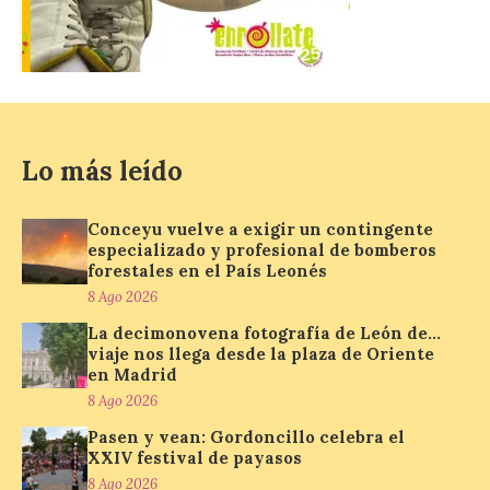
La decimonovena
fotografía de León de…
viaje nos llega desde la
plaza de Oriente en
Madrid
8 Ago 2026
Lo más leído
Nueva edición de León
Conceyu vuelve a exigir un contingente
de…viaje. Una iniciativa
especializado y profesional de bomberos
organizado por la sección
forestales en el País Leonés
juvenil de la Asociación
Enróllate, la Asociación
8 Ago 2026
Conceyu País Llionés y el Diario de
Turismo, Ocio e Información para
La decimonovena fotografía de León de…
jóvenes “Enredando.info”. Pilar Aller Aller
viaje nos llega desde la plaza de Oriente
nos envía la décimo […]
en Madrid
8 Ago 2026
Pasen y vean: Gordoncillo celebra el
Los minerales y sus usos
XXIV festival de payasos
más comunes centran la
8 Ago 2026