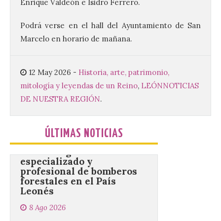
Enrique Valdeón e Isidro Ferrero.
Este certamen,
promovido por el Instituto
Universitario de Música
Podrá verse en el hall del Ayuntamiento de San
Sacra de la Universidad
Marcelo en horario de mañana.
Pontificia de Salamanca
(UPSA), premiará composiciones
inéditas, destinadas a coro, con un
premio de 3.000 euros. Las candidaturas
12 May 2026
-
Historia, arte, patrimonio,
podrán presentarse hasta el 30 de
noviembre. La Universidad, a […]
mitología y leyendas de un Reino
,
LEÓN
NOTICIAS
DE NUESTRA REGIÓN
.
Conceyu vuelve a exigir
un contingente
ÚLTIMAS NOTICIAS
especializado y
profesional de bomberos
forestales en el País
Leonés
8 Ago 2026
Conceyu «se opone