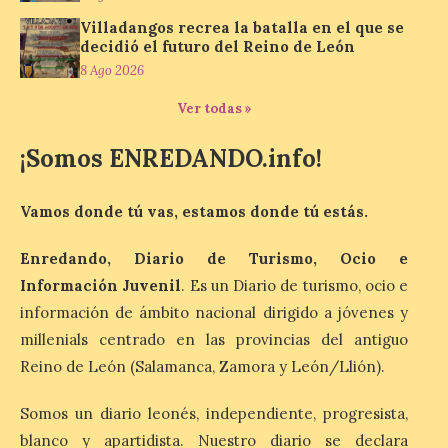
nueva exposición del
Museo de la Siderurgia y
Villadangos recrea la batalla en el que se
decidió el futuro del Reino de León
la Minería de Sabero
8 Ago 2026
8 Ago 2026
Ver todas »
La exposición que se
¡Somos ENREDANDO.info!
inaugurará el sábado día 8
de agosto a las doce y
media de la mañana,
Vamos donde tú vas, estamos donde tú estás.
durante la ‘Feria de
minerales, rocas y fósiles de Castilla y
León’, podrá visitarse hasta finales del
Enredando, Diario de Turismo, Ocio e
mes de noviembre, con […]
Información Juvenil
. Es un Diario de turismo, ocio e
información de ámbito nacional dirigido a jóvenes y
millenials centrado en las provincias del antiguo
La Bañeza inicia sus
fiestas con el pregón a
Reino de León (Salamanca, Zamora y León/Llión).
cargo de Arturo Martínez
Matilla
Somos un diario leonés, independiente, progresista,
8 Ago 2026
blanco y apartidista. Nuestro diario se declara