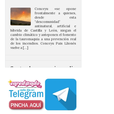
frontalmente a quienes,
desde esta
“descomunidad”
antinatural, artificial e
híbrida de Castilla y León, niegan el
cambio climático y anteponen el fomento
de la tauromaquia a una prevención real
de los incendios. Conceyu Pais Llionés
vuelve a […]
Santander aconseja acudir
a pie o en transporte
público y evitar el
vehículo privado para el
eclipse
8 Ago 2026
El TUS cuenta con líneas
que llegan a la zona en
puntos como el faro de