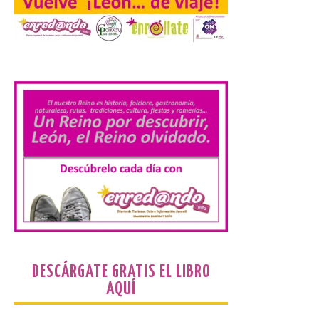
El alumnado de FP crece
un 2,5% hasta superar los
.
1,2 millones de
matriculados y marca un
nuevo récord
10 Ago 2026
El Ministerio publica la
Estadística de las
Enseñanzas no
universitarias. Datos
avance 2025-2026 con las
cifras actualizadas del curso escolar
recién finalizado. El Grado Básico crece
un 2,1%, el Grado Medio un 2,7%, el Grado
Superior un 2,3% y los cursos […]
DESCÁRGATE GRATIS EL LIBRO
AQUÍ
La 69FIDMA ha acogido