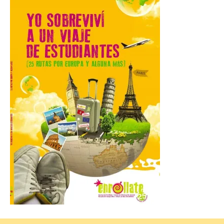
este domingo una nueva
edición del Día de León y
Astorga.
10 Ago 2026
El presidente de la
Diputación de León,
Gerardo Álvarez Courel, y
el vicepresidente Roberto
Aller han participado en el
acto institucional organizado con motivo
del Día de León. Organizada por la
Cámara de Comercio de Gijón, FIDMA es
una feria […]
CIUDEN acoge un nuevo
gran proyecto expositivo
que conecta la obra de
Eduardo Chillida con el
patrimonio industrial