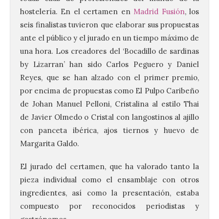
hostelería. En el certamen en
Madrid Fusión
, los
seis finalistas tuvieron que elaborar sus propuestas
ante el público y el jurado en un tiempo máximo de
una hora. Los creadores del ‘Bocadillo de sardinas
by Lizarran’ han sido Carlos Peguero y Daniel
Reyes,
que se han alzado con el primer premio,
120 jóvenes completan su
por encima de propuestas como El Pulpo Caribeño
formación en robótica y
entornos digitales en un
de Johan Manuel Pelloni, Cristalina al estilo Thai
nuevo curso de los
de Javier Olmedo o Cristal con langostinos al ajillo
Campamentos Salamanca
Tech
con panceta ibérica, ajos tiernos y huevo de
Margarita Galdo.
10 Ago 2026
El jurado del certamen, que ha valorado tanto la
Los Campamentos
pieza individual como el ensamblaje con otros
Salamanca Tech, que se
ingredientes, así como la presentación, estaba
desarrollan hasta el 4 de
septiembre en nueve
compuesto por reconocidos periodistas y
turnos semanales con