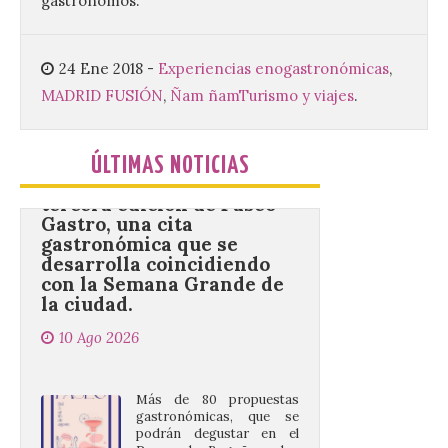
gastrónomos.
capacidad para 120 niños cada uno. Un
total de 120 menores han recibido su
diploma acreditativo tras finalizar esta
semana de actividades en […]
24 Ene 2018
-
Experiencias enogastronómicas
,
MADRID FUSIÓN
,
Ñam ñam
Turismo y viajes
.
Gijón/Xixón celebra la
tercera edición de Paseo
ÚLTIMAS NOTICIAS
Gastro, una cita
gastronómica que se
desarrolla coincidiendo
con la Semana Grande de
la ciudad.
10 Ago 2026
Más de 80 propuestas
gastronómicas, que se
podrán degustar en el
Paseo de Begoña y los
Jardines de la Reina hasta
el 16 de agosto. El Paseo de Begoña y los