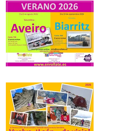
UPL cuestiona a la Junta
por no imponer sanciones
a Aucalsa, como hará el
Principado de Asturias,
por cobrar en la AP-66 la
tarifa íntegra pese a estar
en obras
10 Ago 2026
La formación leonesista
registró una batería de
preguntas escritas en las
Cortes autonómicas
mediante las cuales vuelve
a reclamar a la institución autonómica
que exija al Gobierno de España la
supresión de este peaje por la ilegalidad
de la prórroga […]