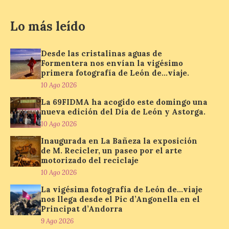
10 Ago 2026
Lo más leído
La Térmica Cultural
Desde las cristalinas aguas de
albergará hasta el 10 de
enero de 2027 la muestra
Formentera nos envían la vigésimo
‘Eduardo Chillida. Pensar
primera fotografía de León de…viaje.
con las manos’, formada
10 Ago 2026
por 125 piezas de una de las figuras
esenciales del arte contemporáneo.
La 69FIDMA ha acogido este domingo una
Hierro, vacío y memoria industrial
nueva edición del Día de León y Astorga.
marcan esta exposición […]
10 Ago 2026
Inaugurada en La Bañeza la exposición
de M. Recicler, un paseo por el arte
Protección Civil activa la
motorizado del reciclaje
fase de Preemergencia en
10 Ago 2026
Situación Operativa 1 del
Plan Estatal General de
La vigésima fotografía de León de…viaje
Emergencias ante los
nos llega desde el Pic d’Angonella en el
riesgos potenciales
Principat d’Andorra
asociados al eclipse
9 Ago 2026