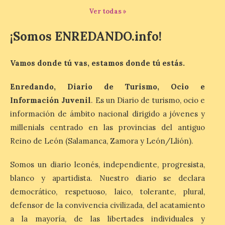
10 Ago 2026
Ver todas »
¡Somos ENREDANDO.info!
El dispositivo se refuerza
días antes del eclipse
solar total del 12 de
agosto, que atravesará
Vamos donde tú vas, estamos donde tú estás.
España de oeste a este, y
que movilizará a varios millones de
Enredando, Diario de Turismo, Ocio e
personas para disfrutar de este
acontecimiento histórico. Algunas
Información Juvenil
. Es un Diario de turismo, ocio e
comunidades autónomas ya han […]
información de ámbito nacional dirigido a jóvenes y
millenials centrado en las provincias del antiguo
Reino de León (Salamanca, Zamora y León/Llión).
El Ayuntamiento de
Segovia presenta “Música
para un eclipse”, un
Somos un diario leonés, independiente, progresista,
concierto único con
blanco y apartidista. Nuestro diario se declara
motivo del eclipse de sol
democrático, respetuoso, laico, tolerante, plural,
10 Ago 2026
defensor de la convivencia civilizada, del acatamiento
a la mayoría, de las libertades individuales y