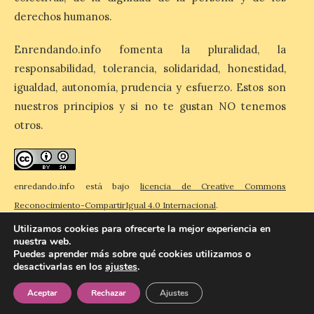
derechos humanos.
Despega el primer avión
de Iberia con wifi de alta
Enrendando.info fomenta la pluralidad, la
velocidad gratuito de
Starlink
responsabilidad, tolerancia, solidaridad, honestidad,
igualdad, autonomía, prudencia y esfuerzo. Estos son
6 Ago 2026
nuestros principios y si no te gustan NO tenemos
otros.
Iberia se convierte en la
primera aerolínea
española en ofrecer wifi a
bordo de Starlink, la
constelación de satélites
enredando.info está bajo
licencia de Creative Commons
más avanzada del mundo, desarrollada
por SpaceX. La incorporación de esta
Reconocimiento-CompartirIgual 4.0 Internacional
.
tecnología forma parte del compromiso
Utilizamos cookies para ofrecerte la mejor experiencia en
de Iberia con la innovación […]
nuestra web.
Puedes aprender más sobre qué cookies utilizamos o
desactivarlas en los
ajustes
.
© 2026 Enredando
Política de privacidad
Política de cookies
Contacto
Aceptar
Rechazar
Ajustes