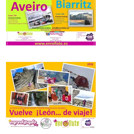
La agrupación zamorana
ha logrado una Medalla de
Honor con Distinción, el
segundo puesto en la
clasificación general y la
Mención de Honor a la mejor
interpretación en el World Music Contest
celebrado en Kerkrade. Más de la mitad
de […]
La Térmica Cultural y La
Fábrica de Luz. Museo de
la Energía de Ponferrada
publican su agenda para
este fin de semana
7 Ago 2026