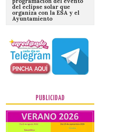
Ayuntamiento
7 Ago 2026
Los materiales ya pueden
recogerse gratuitamente
en la Oficina de
Información Turística de
León e incluyen, además
del programa del evento, una guía
práctica con recomendaciones
elaboradas por especialistas para
observar el eclipse con seguridad León, 7
de agosto de 2026. La programación […]
El Ayuntamiento de
PUBLICIDAD
Zamora recibe a la Banda
de Música tras sus
históricos triunfos en
Kerkrade
7 Ago 2026