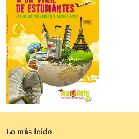
El programa cultural
Salamanca Plazas y Patios
continúa este fin de
semana con propuestas
de teatro y música. En el
Patio Chico está previsto el estreno
absoluto de “De indis. Por favor, firme
aquí”, una producción de la compañía
salmantina […]
Ciclo “Mujeres en la
Historia y la
Peregrinación”, en
Benavides de Órbigo.
7 Ago 2026
Conferencia de Victorina
Alonso, sobre la
Lo más leído
peregrinación femenina.