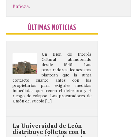
castillo del Asmesnal, un
BIC en estado de ruina
Bañeza
.
7 Ago 2026
ÚLTIMAS NOTICIAS
Un Bien de Interés
Cultural abandonado
desde 1949. Los
procuradores leonesistas
plantean que la Junta
contacte cuanto antes con los
propietarios para exigirles medidas
inmediatas que frenen el deterioro y el
riesgo de colapso. Los procuradores de
Unión del Pueblo […]
La Universidad de León
distribuye folletos con la
programación del evento
del eclipse solar que
organiza con la ESA y el