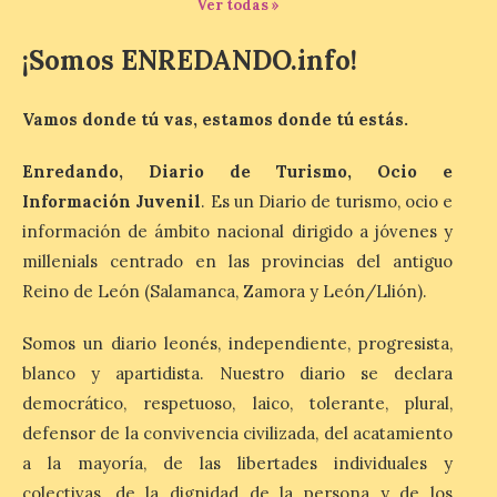
Ver todas »
[…]
¡Somos ENREDANDO.info!
La Comisión actualiza su
Vamos donde tú vas, estamos donde tú estás.
programa insignia de
prácticas Blue Book,
abriéndolo a titulados de
Enredando, Diario de Turismo, Ocio e
EFP
Información Juvenil
. Es un Diario de turismo, ocio e
6 Ago 2026
información de ámbito nacional dirigido a jóvenes y
millenials centrado en las provincias del antiguo
Reino de León (Salamanca, Zamora y León/Llión).
Las solicitudes estarán
abiertas del 22 de julio al 4
de septiembre de 2026.
Somos un diario leonés, independiente, progresista,
Bruselas, 6 de agosto de
2026.- La Comisión
blanco y apartidista. Nuestro diario se declara
Europea ha actualizado las normas de su
democrático, respetuoso, laico, tolerante, plural,
programa de prácticas, estableciendo un
marco único modernizado que hace que el
defensor de la convivencia civilizada, del acatamiento
programa […]
a la mayoría, de las libertades individuales y
colectivas, de la dignidad de la persona y de los