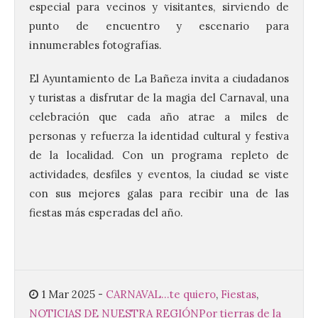
especial para vecinos y visitantes, sirviendo de
La decimoctava fotografía
punto de encuentro y escenario para
de León de…viaje nos llega
innumerables fotografías.
desde la sede del
Parlamento Europeo en
El Ayuntamiento de La Bañeza invita a ciudadanos
Estrasburgo.
y turistas a disfrutar de la magia del Carnaval, una
7 Ago 2026
celebración que cada año atrae a miles de
personas y refuerza la identidad cultural y festiva
Nueva edición de León de…viaje. Una
de la localidad. Con un programa repleto de
iniciativa organizado por la sección
juvenil de la Asociación Enróllate, la
actividades, desfiles y eventos, la ciudad se viste
Asociación Conceyu País Llionés y el
con sus mejores galas para recibir una de las
Diario de Turismo, Ocio e Información
para jóvenes “Enredando.info”. . La
fiestas más esperadas del año.
decimoctava fotografía de León de…viaje
nos […]
UPL insta a la Junta a
1 Mar 2025
-
CARNAVAL...te quiero
,
Fiestas
,
actuar para salvar el
NOTICIAS DE NUESTRA REGIÓN
Por tierras de la