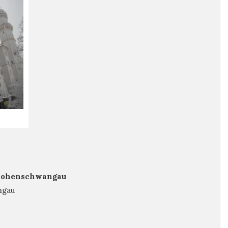
Hohenschwangau
ngau