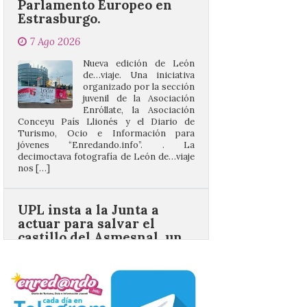
Nueva edición de León
de…viaje. Una iniciativa
organizado por la sección
juvenil de la Asociación
Enróllate, la Asociación
Conceyu País Llionés y el Diario de
Turismo, Ocio e Información para
jóvenes “Enredando.info”. . La
decimoctava fotografía de León de…viaje
nos […]
UPL insta a la Junta a
actuar para salvar el
castillo del Asmesnal, un
BIC en estado de ruina
7 Ago 2026
Un Bien de Interés
Cultural abandonado
desde 1949. Los
procuradores leonesistas
plantean que la Junta
contacte cuanto antes con los