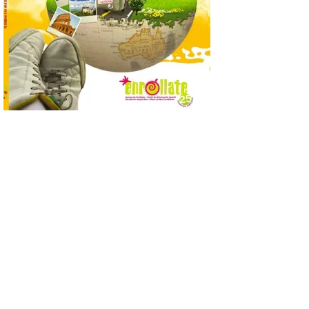
posición exacta del Sol y
así localizar el lugar ideal
para observar el eclipse
solar del 12 de agosto de 2026 sin
obstáculos. El visor es una herramienta a
la […]
Paradores renueva su
compromiso con La Vuelta
como patrocinador oficial
7 Ago 2026
La cadena hotelera pública
volverá a estar presente
en la zona de descanso
junto al control de firmas
y, como novedad, en el
Leaders Lounge, dos espacios exclusivos
para los ciclistas. El recorrido de La
Vuelta discurrirá junto a 17 […]
Última llamada: Eclipse