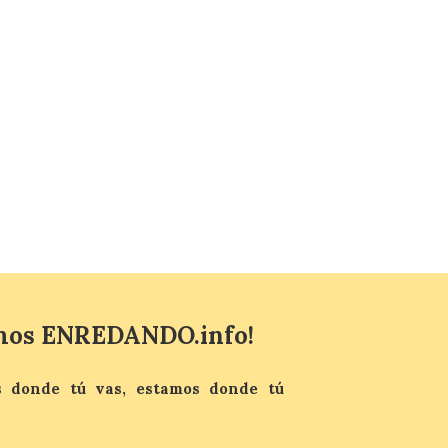
del fenómeno, con el
mayor aumento en
reservas, precios y
antelación de compra. El
auge de la demanda redefine la
planificación: reservas más anticipadas y
estancias más breves en torno al evento.
Madrid, 7 agosto de […]
mos ENREDANDO.info!
 donde tú vas, estamos donde tú