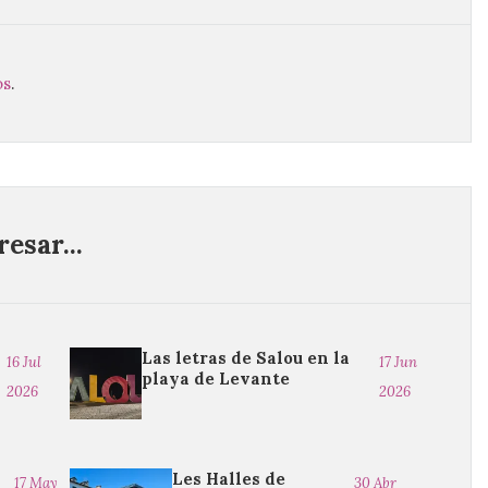
os
.
esar...
Las letras de Salou en la
16 Jul
17 Jun
playa de Levante
2026
2026
Les Halles de
17 May
30 Abr