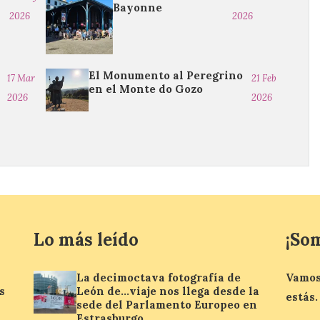
Bayonne
2026
2026
El Monumento al Peregrino
17 Mar
21 Feb
en el Monte do Gozo
2026
2026
Lo más leído
¡So
La decimoctava fotografía de
Vamos
s
León de…viaje nos llega desde la
estás.
sede del Parlamento Europeo en
Estrasburgo.