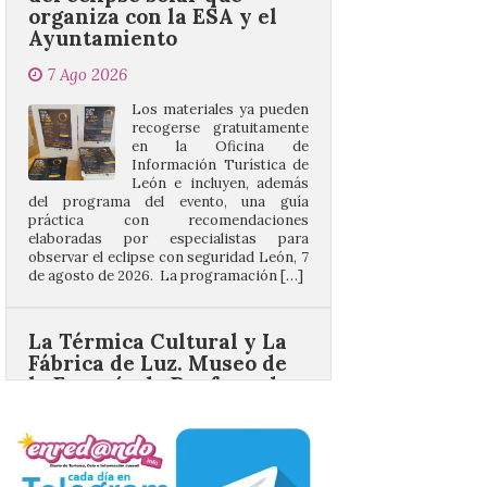
Los materiales ya pueden
recogerse gratuitamente
en la Oficina de
Información Turística de
León e incluyen, además
del programa del evento, una guía
práctica con recomendaciones
elaboradas por especialistas para
observar el eclipse con seguridad León, 7
de agosto de 2026. La programación […]
La Térmica Cultural y La
Fábrica de Luz. Museo de
la Energía de Ponferrada
publican su agenda para
este fin de semana
7 Ago 2026
Además, se celebrarán
nuevas visitas guiadas de
‘Paseo entre centrales.
Un recorrido entre La