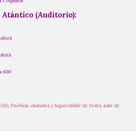
s Coquillos
 Atántico (Auditorio):
t
Colorá
olorá
s 600
IDAD
,
Pueblos, ciudades y lugares
Salir de fiesta, salir de