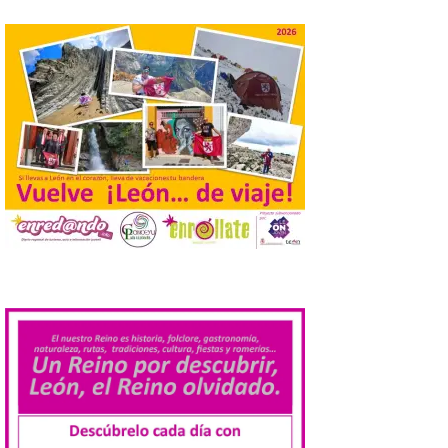
absoluto de “De indis. Por favor, firme
aquí”, una producción de la compañía
salmantina […]
Ciclo “Mujeres en la
Historia y la
Peregrinación”, en
Benavides de Órbigo.
7 Ago 2026
Conferencia de Victorina
Alonso, sobre la
peregrinación femenina.
.
Presentación del Libro
“Va de Monjas”, de José
Fernando Cornejo. Apertura de una doble
exposición de fotografía. Este viernes, 7
de agosto, a las 20,00 horas, en el
auditorio de Benavides de […]
Food trucks y música en