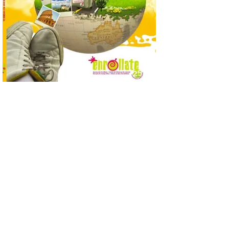
Las solicitudes estarán
abiertas del 22 de julio al 4
de septiembre de 2026.
Bruselas, 6 de agosto de
2026.- La Comisión
Europea ha actualizado las normas de su
programa de prácticas, estableciendo un
marco único modernizado que hace que el
programa […]
Despega el primer avión
de Iberia con wifi de alta
velocidad gratuito de
Starlink
6 Ago 2026
Iberia se convierte en la
primera aerolínea
española en ofrecer wifi a
bordo de Starlink, la
constelación de satélites
más avanzada del mundo, desarrollada
por SpaceX. La incorporación de esta
tecnología forma parte del compromiso