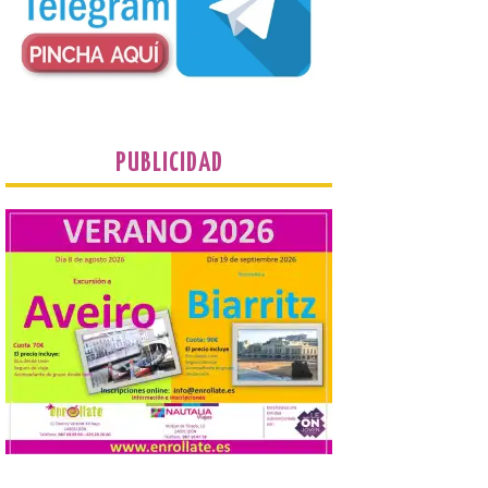
Fábrica de Luz. Museo de
la Energía (antigua central térmica de la
Minero Siderúrgica de Ponferrada –
MSP) y La Térmica Cultural (antigua
central de Compostilla […]
El estreno absoluto de la
PUBLICIDAD
obra “De indis. Por favor,
firme aquí” y la música del
grupo Carrion Folk,
protagonizan la oferta
cultural de este fin de
semana dentro del
programa Salamanca
Plazas y Patios
7 Ago 2026
El programa cultural
Salamanca Plazas y Patios
continúa este fin de
semana con propuestas
de teatro y música. En el
Patio Chico está previsto el estreno