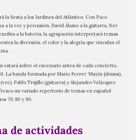
á la fiesta a los Jardines del Atlántico. Con Paco
na a la voz y percusión, David Álamo a la guitarra, Ner
ncibia a la batería, la agrupación interpretará temas
ntes la diversión, el color y la alegría que vinculan el
ina.
mi estará sobre el escenario antes de cada concierto,
00. La banda formada por Mario Ferrer ‘Mayín (drums),
voz), Pablo Trujillo (guitarra) y Alejandro Velázquez
y fresco un variado repertorio de temas en español
os 70, 80 y 90.
a de actividades