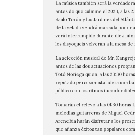
La música también será la verdadera
antes de que culmine el 2023, a las 23
Saulo Torón y los Jardines del Atlán
de la velada vendrá marcada por una
verá interrumpido durante diez minuto
los disyoqueis volverán a la mesa de 
La selección musical de Mr. Kangrejo
antes de las dos actuaciones program
Totó Noriega quien, a las 23:30 hor
reputado percusionista lidera una ba
público con los ritmos inconfundibles
Tomarán el relevo a las 01:30 horas L
melodías guitarreras de Miguel Cedré
Arencibia harán disfrutar a los pres
que afianza éxitos tan populares com