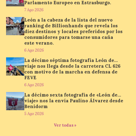
Parlamento Europeo en Estrasburgo.
solar del 12 de agosto de 2026 sin
7 Ago 2026
obstáculos. El visor es una herramienta a
la […]
León a la cabeza de la lista del nuevo
ranking de Billionhands que revela los
diez destinos y locales preferidos por los
consumidores para tomarse una caña
Paradores renueva su
este verano.
compromiso con La Vuelta
6 Ago 2026
como patrocinador oficial
La décimo séptima fotografía León de…
7 Ago 2026
viaje nos llega desde la carretera CL 626
con motivo de la marcha en defensa de
FEVE
La cadena hotelera pública
6 Ago 2026
volverá a estar presente
en la zona de descanso
La décimo sexta fotografía de «León de…
junto al control de firmas
viaje» nos la envía Paulino Álvarez desde
y, como novedad, en el
Benidorm
Leaders Lounge, dos espacios exclusivos
para los ciclistas. El recorrido de La
5 Ago 2026
Vuelta discurrirá junto a 17 […]
Ver todas »