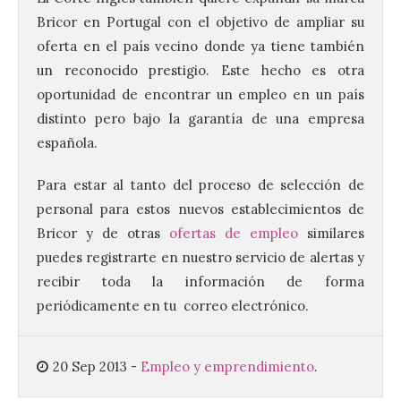
Bricor en Portugal con el objetivo de ampliar su
oferta en el país vecino donde ya tiene también
un reconocido prestigio. Este hecho es otra
Vuelve la tradicional Feria
de Dulces del Convento a
oportunidad de encontrar un empleo en un país
Gradefes
distinto pero bajo la garantía de una empresa
7 Ago 2026
española.
Para estar al tanto del proceso de selección de
Tendrá lugar el 9 de
personal para estos nuevos establecimientos de
agosto en los aledaños del
monasterio cisterciense
Bricor y de otras
ofertas de empleo
similares
de Santa María la Real de
puedes registrarte en nuestro servicio de alertas y
Gradefes. Una cita
imprescindible para disfrutar de los
recibir toda la información de forma
mejores dulces conventuales, tradición,
cultura y un ambiente único. El
periódicamente en tu correo electrónico.
Ayuntamiento de Gradefes, intentando
[…]
20 Sep 2013
-
Empleo y emprendimiento
.