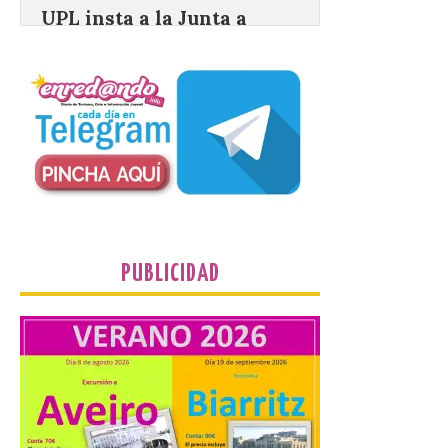
castillo del Asmesnal, un
BIC en estado de ruina
7 Ago 2026
Un Bien de Interés
Cultural abandonado
desde 1949. Los
procuradores leonesistas
plantean que la Junta
contacte cuanto antes con los
propietarios para exigirles medidas
inmediatas que frenen el deterioro y el
riesgo de colapso. Los procuradores de
PUBLICIDAD
Unión del Pueblo […]
La Universidad de León
distribuye folletos con la
programación del evento
del eclipse solar que
organiza con la ESA y el