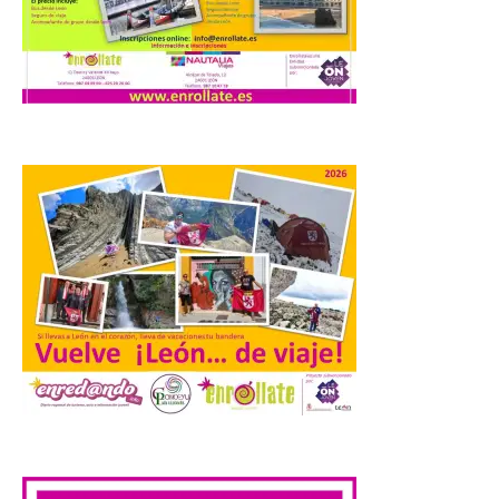
Ayuntamiento
7 Ago 2026
Los materiales ya pueden
recogerse gratuitamente
en la Oficina de
Información Turística de
León e incluyen, además
del programa del evento, una guía
práctica con recomendaciones
elaboradas por especialistas para
observar el eclipse con seguridad León, 7
de agosto de 2026. La programación […]
Laciana comienza su
programación para
disfrutar el eclipse total
del 12 de agosto
.
7 Ago 2026