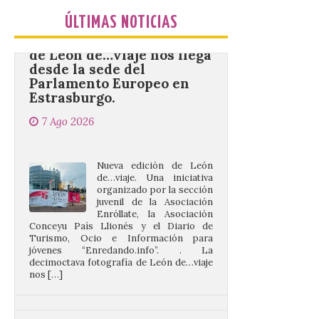
La decimoctava fotografía
de León de…viaje nos llega
ÚLTIMAS NOTICIAS
desde la sede del
Parlamento Europeo en
Estrasburgo.
7 Ago 2026
Nueva edición de León
de…viaje. Una iniciativa
organizado por la sección
juvenil de la Asociación
Enróllate, la Asociación
Conceyu País Llionés y el Diario de
Turismo, Ocio e Información para
jóvenes “Enredando.info”. . La
decimoctava fotografía de León de…viaje
nos […]
UPL insta a la Junta a
actuar para salvar el