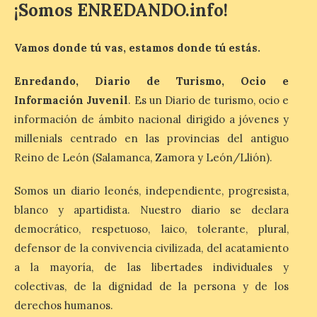
¡Somos ENREDANDO.info!
Última llamada: Eclipse
total del 12 de agosto.
Dónde alojarse y a qué
Vamos donde tú vas, estamos donde tú estás.
precio
7 Ago 2026
Enredando, Diario de Turismo, Ocio e
Información Juvenil
. Es un Diario de turismo, ocio e
información de ámbito nacional dirigido a jóvenes y
León es la provincia más
económica (116€/noche),
millenials centrado en las provincias del antiguo
pero también una de las
Reino de León (Salamanca, Zamora y León/Llión).
más agotadas: solo un 4%
de alojamientos libres.
Zamora, Palencia y Álava son las
Somos un diario leonés, independiente, progresista,
provincias con menos margen: apenas un
1% de los alojamientos siguen libres para
blanco y apartidista. Nuestro diario se declara
esas […]
democrático, respetuoso, laico, tolerante, plural,
defensor de la convivencia civilizada, del acatamiento
a la mayoría, de las libertades individuales y
El eclipse genera un boom
colectivas, de la dignidad de la persona y de los
de reservas hoteleras y
precios desorbitados,
derechos humanos.