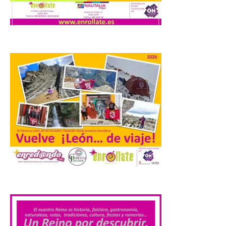
market esperando atraer
a miles de personas. La
localidad leonesa de Valencia de Don Juan
sigue adelante con su calendario de
eventos veraniegos para este año 2026.
[…]
La Comisión actualiza su
programa insignia de
prácticas Blue Book,
abriéndolo a titulados de
EFP
6 Ago 2026
.
Las solicitudes estarán
abiertas del 22 de julio al 4
de septiembre de 2026.
Bruselas, 6 de agosto de
2026.- La Comisión
Europea ha actualizado las normas de su