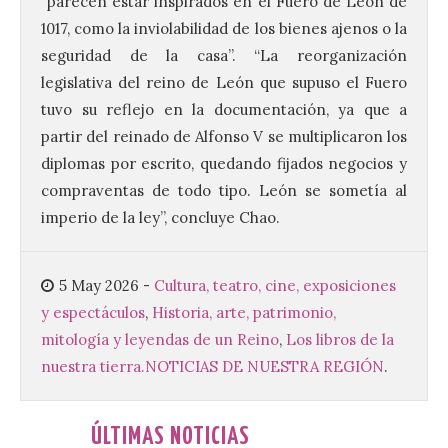
castillo del Asmesnal, un
“parecen estar inspirados en el Fuero de León de
BIC en estado de ruina
1017, como la inviolabilidad de los bienes ajenos o la
7 Ago 2026
seguridad de la casa”. “La reorganización
legislativa del reino de León que supuso el Fuero
tuvo su reflejo en la documentación, ya que a
Un Bien de Interés
Cultural abandonado
partir del reinado de Alfonso V se multiplicaron los
desde 1949. Los
diplomas por escrito, quedando fijados negocios y
procuradores leonesistas
plantean que la Junta
compraventas de todo tipo. León se sometía al
contacte cuanto antes con los
imperio de la ley”, concluye Chao.
propietarios para exigirles medidas
inmediatas que frenen el deterioro y el
riesgo de colapso. Los procuradores de
Unión del Pueblo […]
5 May 2026
-
Cultura, teatro, cine, exposiciones
y espectáculos
,
Historia, arte, patrimonio,
mitología y leyendas de un Reino
,
Los libros de la
La Universidad de León
nuestra tierra.
NOTICIAS DE NUESTRA REGIÓN
.
distribuye folletos con la
programación del evento
del eclipse solar que
organiza con la ESA y el
ÚLTIMAS NOTICIAS