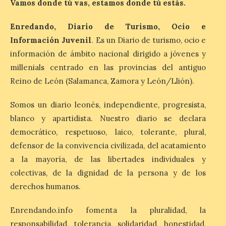
Vamos donde tú vas, estamos donde tú estás.
Billionhands que revela
los diez destinos y locales
preferidos por los
Enredando, Diario de Turismo, Ocio e
consumidores para
Información Juvenil
. Es un Diario de turismo, ocio e
tomarse una caña este
información de ámbito nacional dirigido a jóvenes y
verano.
millenials centrado en las provincias del antiguo
6 Ago 2026
Reino de León (Salamanca, Zamora y León/Llión).
Somos un diario leonés, independiente, progresista,
El nuevo ranking de
Billionhands revela los
blanco y apartidista. Nuestro diario se declara
diez destinos y locales
preferidos por los
democrático, respetuoso, laico, tolerante, plural,
consumidores para
defensor de la convivencia civilizada, del acatamiento
tomarse una caña este verano, con León y
Madrid a la cabeza de la lista. Salamanca
a la mayoría, de las libertades individuales y
ocupa el noveno lugar. Los españoles
colectivas, de la dignidad de la persona y de los
priorizan las […]
derechos humanos.
Enrendando.info fomenta la pluralidad, la
El Ayuntamiento de La
Bañeza presenta el
responsabilidad, tolerancia, solidaridad, honestidad,