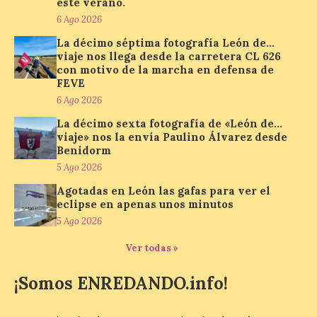
este verano.
6 Ago 2026
La décimo séptima fotografía León de…
En la Comarca de Liébana
viaje nos llega desde la carretera CL 626
tienes 6 rincones únicos
con motivo de la marcha en defensa de
para ver el Eclipse de Sol
FEVE
6 Ago 2026
6 Ago 2026
La décimo sexta fotografía de «León de…
viaje» nos la envía Paulino Álvarez desde
Miradores naturales,
Benidorm
pueblos con alma y
5 Ago 2026
paisajes de leyenda
convierten la Comarca de
Agotadas en León las gafas para ver el
Liébana en uno de los
eclipse en apenas unos minutos
destinos más bonitos para disfrutar de
este fenómeno astronómico único. Un
5 Ago 2026
eclipse total de sol será visible en la
Península Ibérica durante […]
Ver todas »
¡Somos ENREDANDO.info!
León a la cabeza de la lista
del nuevo ranking de