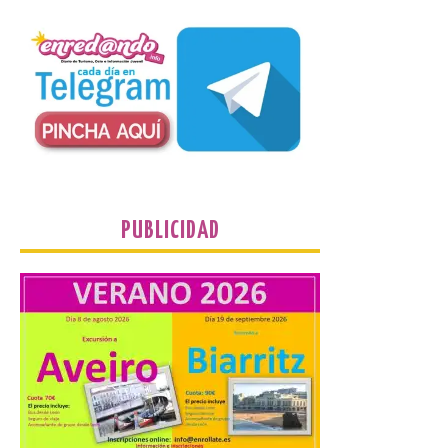
Conferencia de Victorina
Alonso, sobre la
peregrinación femenina.
Presentación del Libro
“Va de Monjas”, de José
Fernando Cornejo. Apertura de una doble
exposición de fotografía. Este viernes, 7
de agosto, a las 20,00 horas, en el
auditorio de Benavides de […]
PUBLICIDAD
Food trucks y música en
Valencia de Don Juan en
una nueva edición de
Castle Food 2026
7 Ago 2026
Castle Food combina la
música en directo con
food trucks y tiendas de