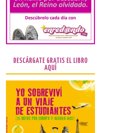
programa de prácticas, estableciendo un
marco único modernizado que hace que el
programa […]
Despega el primer avión
de Iberia con wifi de alta
velocidad gratuito de
Starlink
DESCÁRGATE GRATIS EL LIBRO
6 Ago 2026
AQUÍ
Iberia se convierte en la
primera aerolínea
española en ofrecer wifi a
bordo de Starlink, la
constelación de satélites
más avanzada del mundo, desarrollada
por SpaceX. La incorporación de esta
tecnología forma parte del compromiso
de Iberia con la innovación […]