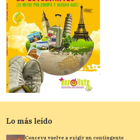
Incide en que el eclipse se
verá desde múltiples
puntos de la ciudad, por lo
que no será necesario
desplazarse y se
recomienda no acudir a Gijón/Xixón en
coche ni usarlo ese día. Los accesos a
la Campa Torres y La […]
La decimonovena
fotografía de León de…
viaje nos llega desde la
plaza de Oriente en
Madrid
8 Ago 2026
Lo más leído
Nueva edición de León
Conceyu vuelve a exigir un contingente
de…viaje. Una iniciativa