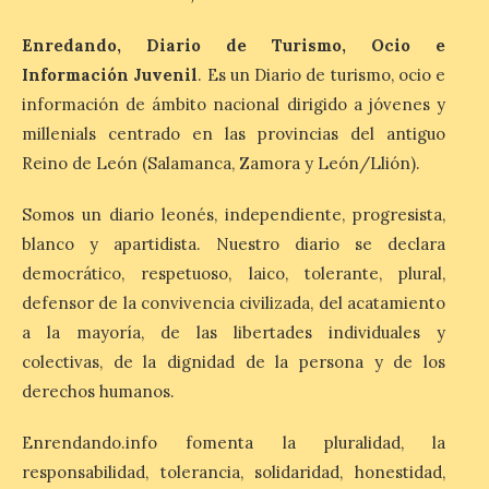
minerales, rocas y fósiles de Castilla y
León’, podrá visitarse hasta finales del
mes de noviembre, con […]
Enredando, Diario de Turismo, Ocio e
Información Juvenil
. Es un Diario de turismo, ocio e
información de ámbito nacional dirigido a jóvenes y
La Bañeza inicia sus
millenials centrado en las provincias del antiguo
fiestas con el pregón a
Reino de León (Salamanca, Zamora y León/Llión).
cargo de Arturo Martínez
Matilla
Somos un diario leonés, independiente, progresista,
8 Ago 2026
blanco y apartidista. Nuestro diario se declara
democrático, respetuoso, laico, tolerante, plural,
El Ayuntamiento de La
defensor de la convivencia civilizada, del acatamiento
Bañeza designa a Arturo
a la mayoría, de las libertades individuales y
Martínez Matilla como
pregonero de las Fiestas
colectivas, de la dignidad de la persona y de los
2026. Tendrá lugar este
derechos humanos.
sábado 8 de agosto a las 21,00 horas en el
teatro municipal de La Bañeza. El
comunicador astorgano Arturo Martínez
Enrendando.info fomenta la pluralidad, la
Matilla, […]
responsabilidad, tolerancia, solidaridad, honestidad,