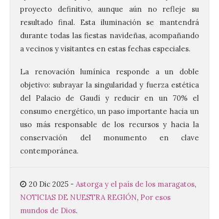
proyecto definitivo, aunque aún no refleje su
resultado final. Esta iluminación se mantendrá
durante todas las fiestas navideñas, acompañando
La UPSA impulsa la
a vecinos y visitantes en estas fechas especiales.
creación musical con el I
Concurso Internacional de
Composición Coral Sacra
La renovación lumínica responde a un doble
objetivo: subrayar la singularidad y fuerza estética
8 Ago 2026
del Palacio de Gaudí y reducir en un 70% el
consumo energético, un paso importante hacia un
Este certamen,
uso más responsable de los recursos y hacia la
promovido por el Instituto
Universitario de Música
conservación del monumento en clave
Sacra de la Universidad
Pontificia de Salamanca
contemporánea.
(UPSA), premiará composiciones
inéditas, destinadas a coro, con un
premio de 3.000 euros. Las candidaturas
podrán presentarse hasta el 30 de
20 Dic 2025
-
Astorga y el país de los maragatos
,
noviembre. La Universidad, a […]
NOTICIAS DE NUESTRA REGIÓN
,
Por esos
mundos de Dios
.