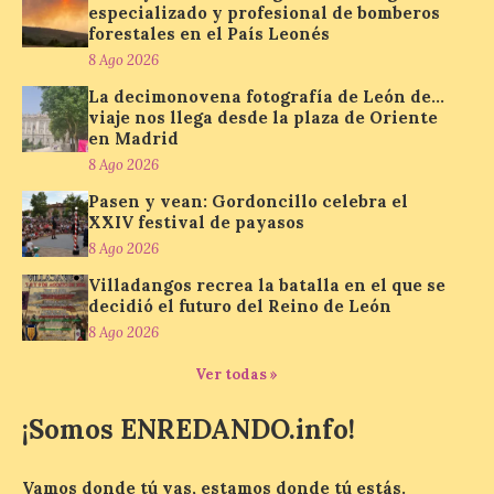
especializado y profesional de bomberos
organizado por la sección
juvenil de la Asociación
forestales en el País Leonés
Enróllate, la Asociación
8 Ago 2026
Conceyu País Llionés y el Diario de
Turismo, Ocio e Información para
La decimonovena fotografía de León de…
jóvenes “Enredando.info”. Pilar Aller Aller
viaje nos llega desde la plaza de Oriente
nos envía la décimo […]
en Madrid
8 Ago 2026
Pasen y vean: Gordoncillo celebra el
Los minerales y sus usos
XXIV festival de payasos
más comunes centran la
8 Ago 2026
nueva exposición del
Museo de la Siderurgia y
Villadangos recrea la batalla en el que se
la Minería de Sabero
decidió el futuro del Reino de León
8 Ago 2026
8 Ago 2026
Ver todas »
La exposición que se
¡Somos ENREDANDO.info!
inaugurará el sábado día 8
de agosto a las doce y
media de la mañana,
durante la ‘Feria de
Vamos donde tú vas, estamos donde tú estás.