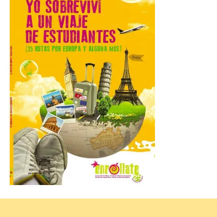
7 Ago 2026
Las personas que hayan
cumplido o cumplan 18
años en 2026 pueden
solicitar esta ayuda en la
web
https://bonoculturajoven.gob.es/ hasta el
31 de octubre. Desde este año, los 400
euros del Bono pueden utilizarse tanto
para consumir productos culturales como
[…]
El Gobierno de España
lanza un visor web para
localizar y disfrutar del
eclipse solar del 12 de
agosto con seguridad
7 Ago 2026