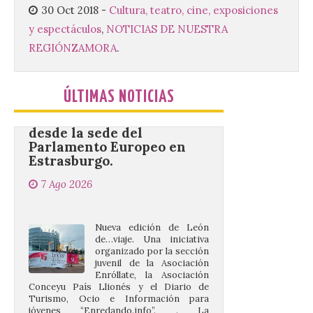
30 Oct 2018
-
Cultura, teatro, cine, exposiciones
[…]
y espectáculos
,
NOTICIAS DE NUESTRA
REGIÓN
ZAMORA
.
La decimoctava fotografía
de León de…viaje nos llega
desde la sede del
ÚLTIMAS NOTICIAS
Parlamento Europeo en
Estrasburgo.
7 Ago 2026
Nueva edición de León
de…viaje. Una iniciativa
organizado por la sección
juvenil de la Asociación
Enróllate, la Asociación
Conceyu País Llionés y el Diario de
Turismo, Ocio e Información para
jóvenes “Enredando.info”. . La
decimoctava fotografía de León de…viaje
nos […]