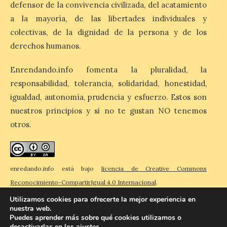
defensor de la convivencia civilizada, del acatamiento
El eclipse genera un boom
a la mayoría, de las libertades individuales y
de reservas hoteleras y
colectivas, de la dignidad de la persona y de los
precios desorbitados,
derechos humanos.
según SiteMinder
7 Ago 2026
Enrendando.info fomenta la pluralidad, la
responsabilidad, tolerancia, solidaridad, honestidad,
Asturias lidera el impacto
igualdad, autonomía, prudencia y esfuerzo. Estos son
del fenómeno, con el
nuestros principios y si no te gustan NO tenemos
mayor aumento en
reservas, precios y
otros.
antelación de compra. El
auge de la demanda redefine la
planificación: reservas más anticipadas y
estancias más breves en torno al evento.
Madrid, 7 agosto de […]
enredando.info está bajo
licencia de Creative Commons
Reconocimiento-CompartirIgual 4.0 Internacional
.
Utilizamos cookies para ofrecerte la mejor experiencia en
nuestra web.
Puedes aprender más sobre qué cookies utilizamos o
desactivarlas en los
ajustes
.