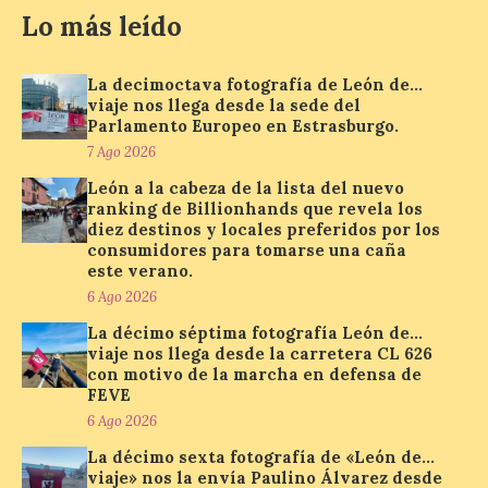
Lo más leído
Se trata de un visor web
que permite conocer la
posición exacta del Sol y
así localizar el lugar ideal
La decimoctava fotografía de León de…
para observar el eclipse
viaje nos llega desde la sede del
solar del 12 de agosto de 2026 sin
Parlamento Europeo en Estrasburgo.
obstáculos. El visor es una herramienta a
7 Ago 2026
la […]
León a la cabeza de la lista del nuevo
ranking de Billionhands que revela los
diez destinos y locales preferidos por los
Paradores renueva su
consumidores para tomarse una caña
compromiso con La Vuelta
este verano.
como patrocinador oficial
6 Ago 2026
7 Ago 2026
La décimo séptima fotografía León de…
viaje nos llega desde la carretera CL 626
con motivo de la marcha en defensa de
La cadena hotelera pública
FEVE
volverá a estar presente
6 Ago 2026
en la zona de descanso
junto al control de firmas
La décimo sexta fotografía de «León de…
y, como novedad, en el
viaje» nos la envía Paulino Álvarez desde
Leaders Lounge, dos espacios exclusivos