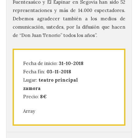
Fuentesaúco y El Espinar en Segovia han sido 52
representaciones y más de 14.000 espectadores.
Debemos agradecer también a los medios de
comunicación, ustedes, por la difusión que hacen
de “Don Juan Tenorio” todos los años”.
Vuelve la tradicional Feria
de Dulces del Convento a
Fecha de inicio:
31-10-2018
Gradefes
Fecha fín:
03-11-2018
7 Ago 2026
Lugar:
teatro principal
zamora
Tendrá lugar el 9 de
Precio:
8€
agosto en los aledaños del
monasterio cisterciense
Array
de Santa María la Real de
Gradefes. Una cita
imprescindible para disfrutar de los
mejores dulces conventuales, tradición,
cultura y un ambiente único. El
Ayuntamiento de Gradefes, intentando