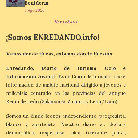
Benidorm
para los ciclistas. El recorrido de La
Vuelta discurrirá junto a 17 […]
5 Ago 2026
Ver todas »
Última llamada: Eclipse
¡Somos ENREDANDO.info!
total del 12 de agosto.
Dónde alojarse y a qué
precio
Vamos donde tú vas, estamos donde tú estás.
7 Ago 2026
Enredando, Diario de Turismo, Ocio e
Información Juvenil
. Es un Diario de turismo, ocio e
León es la provincia más
información de ámbito nacional dirigido a jóvenes y
económica (116€/noche),
pero también una de las
millenials centrado en las provincias del antiguo
más agotadas: solo un 4%
Reino de León (Salamanca, Zamora y León/Llión).
de alojamientos libres.
Zamora, Palencia y Álava son las
provincias con menos margen: apenas un
Somos un diario leonés, independiente, progresista,
1% de los alojamientos siguen libres para
esas […]
blanco y apartidista. Nuestro diario se declara
democrático, respetuoso, laico, tolerante, plural,