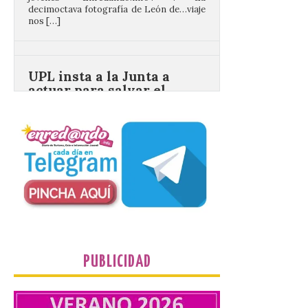
UPL insta a la Junta a
actuar para salvar el
castillo del Asmesnal, un
BIC en estado de ruina
7 Ago 2026
Un Bien de Interés
Cultural abandonado
desde 1949. Los
procuradores leonesistas
plantean que la Junta
contacte cuanto antes con los
propietarios para exigirles medidas
inmediatas que frenen el deterioro y el
riesgo de colapso. Los procuradores de
Unión del Pueblo […]
PUBLICIDAD
La Universidad de León