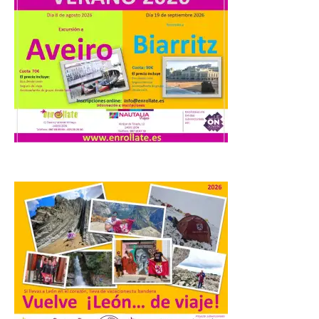
distribuye folletos con la
programación del evento
del eclipse solar que
organiza con la ESA y el
Ayuntamiento
7 Ago 2026
Los materiales ya pueden
recogerse gratuitamente
en la Oficina de
Información Turística de
León e incluyen, además
del programa del evento, una guía
práctica con recomendaciones
elaboradas por especialistas para
observar el eclipse con seguridad León, 7
de agosto de 2026. La programación […]
Laciana comienza su
programación para